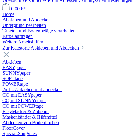
Übersicht
Persönliches Profil
Adressen
Zahlungsarten
Bestellungen
0,00 €*
Home
Abkleben und Abdecken
Untergrund bearbeiten
Tapeten und Bodenbeläge verarbeiten
Farbe auftragen
Weitere Arbeitshilfen
Zur Kategorie Abkleben und Abdecken
Abkleben
EASYpaper
SUNNYpaper
SOFTtape
POWERtape
2in1 - Abkleben und abdecken
CQ mit EASYpaper
CQ mit SUNNYpaper
CQ mit POWERtape
EasyMasker & Zubehör
Maskenbänder & Hilfsmittel
Abdecken von Bodenflächen
FloorCover
Spezial-Saugvlies