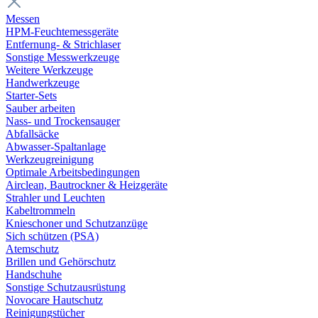
Messen
HPM-Feuchtemessgeräte
Entfernung- & Strichlaser
Sonstige Messwerkzeuge
Weitere Werkzeuge
Handwerkzeuge
Starter-Sets
Sauber arbeiten
Nass- und Trockensauger
Abfallsäcke
Abwasser-Spaltanlage
Werkzeugreinigung
Optimale Arbeitsbedingungen
Airclean, Bautrockner & Heizgeräte
Strahler und Leuchten
Kabeltrommeln
Knieschoner und Schutzanzüge
Sich schützen (PSA)
Atemschutz
Brillen und Gehörschutz
Handschuhe
Sonstige Schutzausrüstung
Novocare Hautschutz
Reinigungstücher