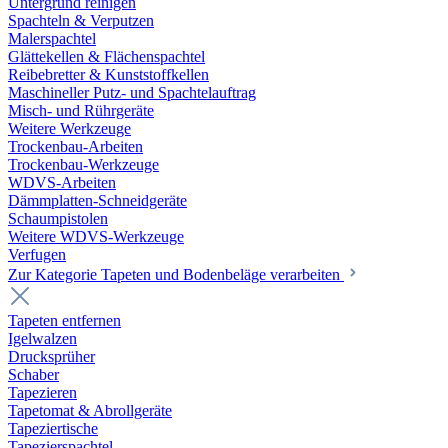
Untergrund reinigen
Spachteln & Verputzen
Malerspachtel
Glättekellen & Flächenspachtel
Reibebretter & Kunststoffkellen
Maschineller Putz- und Spachtelauftrag
Misch- und Rührgeräte
Weitere Werkzeuge
Trockenbau-Arbeiten
Trockenbau-Werkzeuge
WDVS-Arbeiten
Dämmplatten-Schneidgeräte
Schaumpistolen
Weitere WDVS-Werkzeuge
Verfugen
Zur Kategorie Tapeten und Bodenbeläge verarbeiten
Tapeten entfernen
Igelwalzen
Drucksprüher
Schaber
Tapezieren
Tapetomat & Abrollgeräte
Tapeziertische
Tapezierspachtel