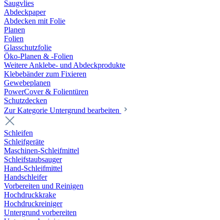
Saugvlies
Abdeckpaper
Abdecken mit Folie
Planen
Folien
Glasschutzfolie
Öko-Planen & -Folien
Weitere Anklebe- und Abdeckprodukte
Klebebänder zum Fixieren
Gewebeplanen
PowerCover & Folientüren
Schutzdecken
Zur Kategorie Untergrund bearbeiten
Schleifen
Schleifgeräte
Maschinen-Schleifmittel
Schleifstaubsauger
Hand-Schleifmittel
Handschleifer
Vorbereiten und Reinigen
Hochdruckkrake
Hochdruckreiniger
Untergrund vorbereiten