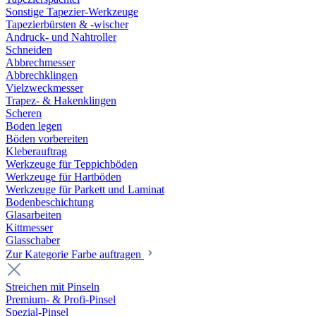
Sonstige Tapezier-Werkzeuge
Tapezierbürsten & -wischer
Andruck- und Nahtroller
Schneiden
Abbrechmesser
Abbrechklingen
Vielzweckmesser
Trapez- & Hakenklingen
Scheren
Boden legen
Böden vorbereiten
Kleberauftrag
Werkzeuge für Teppichböden
Werkzeuge für Hartböden
Werkzeuge für Parkett und Laminat
Bodenbeschichtung
Glasarbeiten
Kittmesser
Glasschaber
Zur Kategorie Farbe auftragen
Streichen mit Pinseln
Premium- & Profi-Pinsel
Spezial-Pinsel