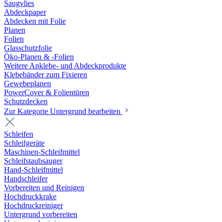
Saugvlies
Abdeckpaper
Abdecken mit Folie
Planen
Folien
Glasschutzfolie
Öko-Planen & -Folien
Weitere Anklebe- und Abdeckprodukte
Klebebänder zum Fixieren
Gewebeplanen
PowerCover & Folientüren
Schutzdecken
Zur Kategorie Untergrund bearbeiten
Schleifen
Schleifgeräte
Maschinen-Schleifmittel
Schleifstaubsauger
Hand-Schleifmittel
Handschleifer
Vorbereiten und Reinigen
Hochdruckkrake
Hochdruckreiniger
Untergrund vorbereiten