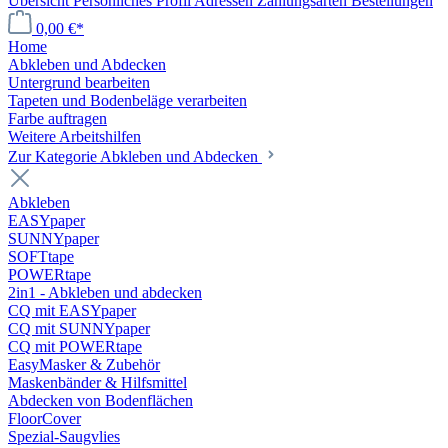
Übersicht
Persönliches Profil
Adressen
Zahlungsarten
Bestellungen
0,00 €*
Home
Abkleben und Abdecken
Untergrund bearbeiten
Tapeten und Bodenbeläge verarbeiten
Farbe auftragen
Weitere Arbeitshilfen
Zur Kategorie Abkleben und Abdecken
Abkleben
EASYpaper
SUNNYpaper
SOFTtape
POWERtape
2in1 - Abkleben und abdecken
CQ mit EASYpaper
CQ mit SUNNYpaper
CQ mit POWERtape
EasyMasker & Zubehör
Maskenbänder & Hilfsmittel
Abdecken von Bodenflächen
FloorCover
Spezial-Saugvlies