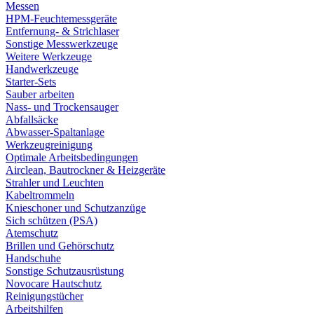
Messen
HPM-Feuchtemessgeräte
Entfernung- & Strichlaser
Sonstige Messwerkzeuge
Weitere Werkzeuge
Handwerkzeuge
Starter-Sets
Sauber arbeiten
Nass- und Trockensauger
Abfallsäcke
Abwasser-Spaltanlage
Werkzeugreinigung
Optimale Arbeitsbedingungen
Airclean, Bautrockner & Heizgeräte
Strahler und Leuchten
Kabeltrommeln
Knieschoner und Schutzanzüge
Sich schützen (PSA)
Atemschutz
Brillen und Gehörschutz
Handschuhe
Sonstige Schutzausrüstung
Novocare Hautschutz
Reinigungstücher
Arbeitshilfen