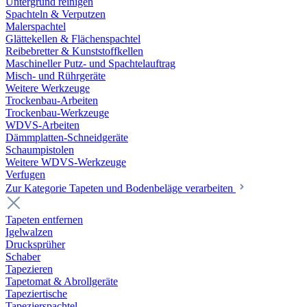
Untergrund reinigen
Spachteln & Verputzen
Malerspachtel
Glättekellen & Flächenspachtel
Reibebretter & Kunststoffkellen
Maschineller Putz- und Spachtelauftrag
Misch- und Rührgeräte
Weitere Werkzeuge
Trockenbau-Arbeiten
Trockenbau-Werkzeuge
WDVS-Arbeiten
Dämmplatten-Schneidgeräte
Schaumpistolen
Weitere WDVS-Werkzeuge
Verfugen
Zur Kategorie Tapeten und Bodenbeläge verarbeiten
Tapeten entfernen
Igelwalzen
Drucksprüher
Schaber
Tapezieren
Tapetomat & Abrollgeräte
Tapeziertische
Tapezierspachtel