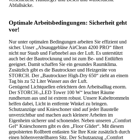
Abfallsäcke.
Optimale Arbeitsbedingungen: Sicherheit geht
vor!
Nur unter optimalen Bedingungen arbeiten Sie effizient und
sicher. Unser „Absauggebläse AirClean 4200 PRO“ filtert
nicht nur Staub und Farbnebel aus der Luft. Es unterstützt
auch bei der Bautrocknung und ist zum Be- und Entlüften
geeignet. Damit schaffen Sie ein gesundes Raumklima.
Zusätzlich gibt es die Bautrockner und Heizgeräte von
STORCH. Der „Bautrockner High-Dry 650“ zieht an einem
Tag bis zu 52 Liter Wasser aus der Luft.
Genügend Lichtquellen erleichtern den Arbeitsalltag enorm.
Der STORCH-„LED Tower 100 W“ leuchtet Räume
rundherum aus und ist extrem robust. Unsere Kabeltrommeln
helfen dabei, Licht in entfernte Winkel zu bringen.
Schutzanzüge und Knieschoner sind auf jeder Baustelle
unverzichtbar und machen auch kleinere Arbeiten im
Eigenheim sicherer und schonender. Neben unseren „Comfort
Gel“ Knieschonern gibt es den „Floor Glider“. Mit diesem
gepolsterten Rollbrett entlasten Sie Ihre Knie zusätzlich durch
einen höhenverstellbaren Sitz. Der Schutzanzug „Comfort