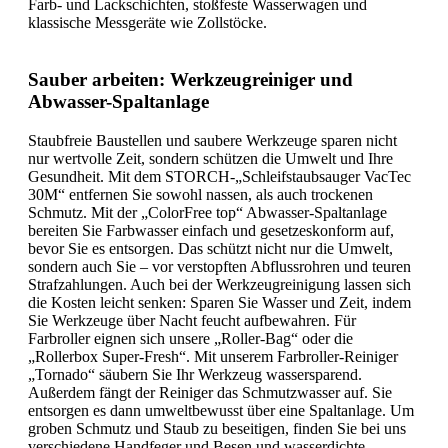
Farb- und Lackschichten, stoßfeste Wasserwagen und
klassische Messgeräte wie Zollstöcke.
Sauber arbeiten: Werkzeugreiniger und
Abwasser-Spaltanlage
Staubfreie Baustellen und saubere Werkzeuge sparen nicht
nur wertvolle Zeit, sondern schützen die Umwelt und Ihre
Gesundheit. Mit dem STORCH-„Schleifstaubsauger VacTec
30M“ entfernen Sie sowohl nassen, als auch trockenen
Schmutz. Mit der „ColorFree top“ Abwasser-Spaltanlage
bereiten Sie Farbwasser einfach und gesetzeskonform auf,
bevor Sie es entsorgen. Das schützt nicht nur die Umwelt,
sondern auch Sie – vor verstopften Abflussrohren und teuren
Strafzahlungen. Auch bei der Werkzeugreinigung lassen sich
die Kosten leicht senken: Sparen Sie Wasser und Zeit, indem
Sie Werkzeuge über Nacht feucht aufbewahren. Für
Farbroller eignen sich unsere „Roller-Bag“ oder die
„Rollerbox Super-Fresh“. Mit unserem Farbroller-Reiniger
„Tornado“ säubern Sie Ihr Werkzeug wassersparend.
Außerdem fängt der Reiniger das Schmutzwasser auf. Sie
entsorgen es dann umweltbewusst über eine Spaltanlage. Um
groben Schmutz und Staub zu beseitigen, finden Sie bei uns
verschiedene Handfeger und Besen und wasserdichte