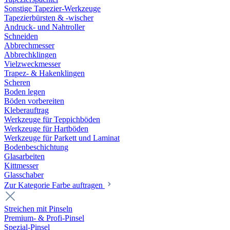
Sonstige Tapezier-Werkzeuge
Tapezierbürsten & -wischer
Andruck- und Nahtroller
Schneiden
Abbrechmesser
Abbrechklingen
Vielzweckmesser
Trapez- & Hakenklingen
Scheren
Boden legen
Böden vorbereiten
Kleberauftrag
Werkzeuge für Teppichböden
Werkzeuge für Hartböden
Werkzeuge für Parkett und Laminat
Bodenbeschichtung
Glasarbeiten
Kittmesser
Glasschaber
Zur Kategorie Farbe auftragen
Streichen mit Pinseln
Premium- & Profi-Pinsel
Spezial-Pinsel