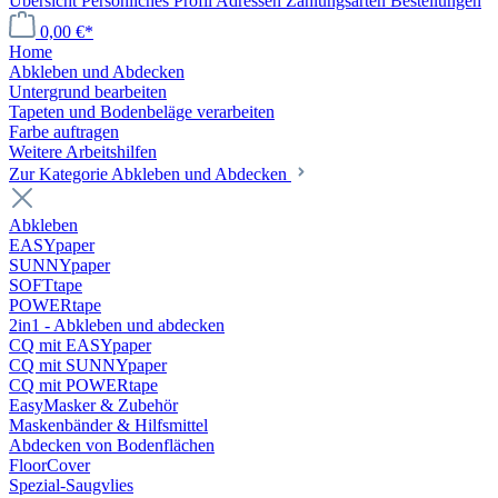
Übersicht
Persönliches Profil
Adressen
Zahlungsarten
Bestellungen
0,00 €*
Home
Abkleben und Abdecken
Untergrund bearbeiten
Tapeten und Bodenbeläge verarbeiten
Farbe auftragen
Weitere Arbeitshilfen
Zur Kategorie Abkleben und Abdecken
Abkleben
EASYpaper
SUNNYpaper
SOFTtape
POWERtape
2in1 - Abkleben und abdecken
CQ mit EASYpaper
CQ mit SUNNYpaper
CQ mit POWERtape
EasyMasker & Zubehör
Maskenbänder & Hilfsmittel
Abdecken von Bodenflächen
FloorCover
Spezial-Saugvlies