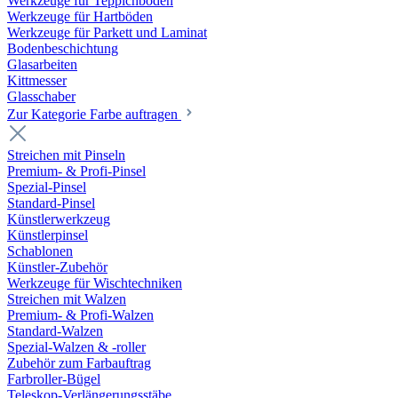
Werkzeuge für Teppichböden
Werkzeuge für Hartböden
Werkzeuge für Parkett und Laminat
Bodenbeschichtung
Glasarbeiten
Kittmesser
Glasschaber
Zur Kategorie Farbe auftragen
Streichen mit Pinseln
Premium- & Profi-Pinsel
Spezial-Pinsel
Standard-Pinsel
Künstlerwerkzeug
Künstlerpinsel
Schablonen
Künstler-Zubehör
Werkzeuge für Wischtechniken
Streichen mit Walzen
Premium- & Profi-Walzen
Standard-Walzen
Spezial-Walzen & -roller
Zubehör zum Farbauftrag
Farbroller-Bügel
Teleskop-Verlängerungsstäbe