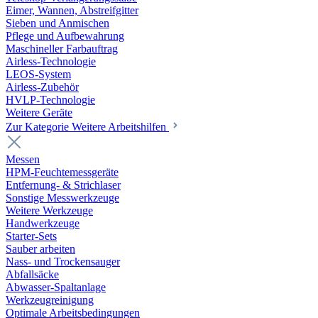
Eimer, Wannen, Abstreifgitter
Sieben und Anmischen
Pflege und Aufbewahrung
Maschineller Farbauftrag
Airless-Technologie
LEOS-System
Airless-Zubehör
HVLP-Technologie
Weitere Geräte
Zur Kategorie Weitere Arbeitshilfen
Messen
HPM-Feuchtemessgeräte
Entfernung- & Strichlaser
Sonstige Messwerkzeuge
Weitere Werkzeuge
Handwerkzeuge
Starter-Sets
Sauber arbeiten
Nass- und Trockensauger
Abfallsäcke
Abwasser-Spaltanlage
Werkzeugreinigung
Optimale Arbeitsbedingungen