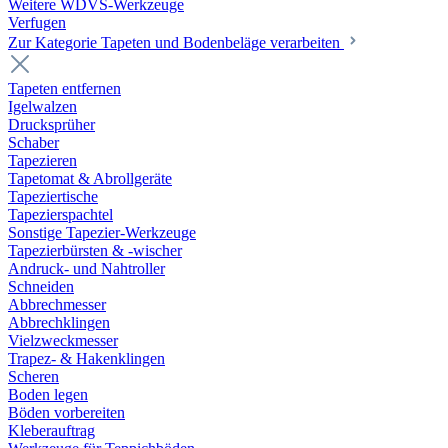
Weitere WDVS-Werkzeuge
Verfugen
Zur Kategorie Tapeten und Bodenbeläge verarbeiten
Tapeten entfernen
Igelwalzen
Drucksprüher
Schaber
Tapezieren
Tapetomat & Abrollgeräte
Tapeziertische
Tapezierspachtel
Sonstige Tapezier-Werkzeuge
Tapezierbürsten & -wischer
Andruck- und Nahtroller
Schneiden
Abbrechmesser
Abbrechklingen
Vielzweckmesser
Trapez- & Hakenklingen
Scheren
Boden legen
Böden vorbereiten
Kleberauftrag