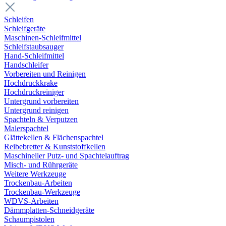
Schleifen
Schleifgeräte
Maschinen-Schleifmittel
Schleifstaubsauger
Hand-Schleifmittel
Handschleifer
Vorbereiten und Reinigen
Hochdruckkrake
Hochdruckreiniger
Untergrund vorbereiten
Untergrund reinigen
Spachteln & Verputzen
Malerspachtel
Glättekellen & Flächenspachtel
Reibebretter & Kunststoffkellen
Maschineller Putz- und Spachtelauftrag
Misch- und Rührgeräte
Weitere Werkzeuge
Trockenbau-Arbeiten
Trockenbau-Werkzeuge
WDVS-Arbeiten
Dämmplatten-Schneidgeräte
Schaumpistolen