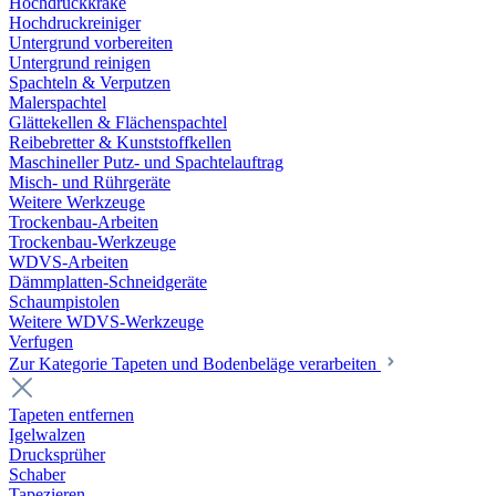
Hochdruckkrake
Hochdruckreiniger
Untergrund vorbereiten
Untergrund reinigen
Spachteln & Verputzen
Malerspachtel
Glättekellen & Flächenspachtel
Reibebretter & Kunststoffkellen
Maschineller Putz- und Spachtelauftrag
Misch- und Rührgeräte
Weitere Werkzeuge
Trockenbau-Arbeiten
Trockenbau-Werkzeuge
WDVS-Arbeiten
Dämmplatten-Schneidgeräte
Schaumpistolen
Weitere WDVS-Werkzeuge
Verfugen
Zur Kategorie Tapeten und Bodenbeläge verarbeiten
Tapeten entfernen
Igelwalzen
Drucksprüher
Schaber
Tapezieren