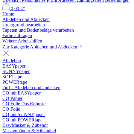
Übersicht
Persönliches Profil
Adressen
Zahlungsarten
Bestellungen
0,00 €*
Home
Abkleben und Abdecken
Untergrund bearbeiten
Tapeten und Bodenbeläge verarbeiten
Farbe auftragen
Weitere Arbeitshilfen
Zur Kategorie Abkleben und Abdecken
Abkleben
EASYpaper
SUNNYpaper
SOFTtape
POWERtape
2in1 - Abkleben und abdecken
CQ mit EASYpaper
CQ Papier
CQ Folie Das Robuste
CQ Folie
CQ mit SUNNYpaper
CQ mit POWERtape
EasyMasker & Zubehör
Maskenbänder & Hilfsmittel