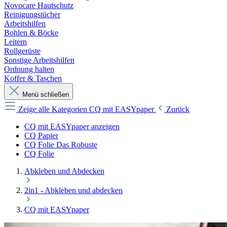
Novocare Hautschutz
Reinigungstücher
Arbeitshilfen
Bohlen & Böcke
Leitern
Rollgerüste
Sonstige Arbeitshilfen
Ordnung halten
Koffer & Taschen
Menü schließen
Zeige alle Kategorien
CQ mit EASYpaper
Zurück
CQ mit EASYpaper anzeigen
CQ Papier
CQ Folie Das Robuste
CQ Folie
Abkleben und Abdecken
2in1 - Abkleben und abdecken
CQ mit EASYpaper