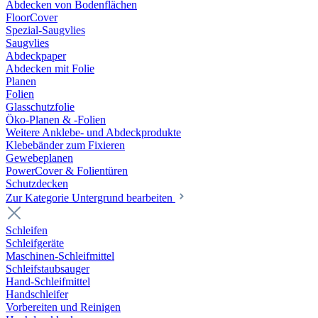
Abdecken von Bodenflächen
FloorCover
Spezial-Saugvlies
Saugvlies
Abdeckpaper
Abdecken mit Folie
Planen
Folien
Glasschutzfolie
Öko-Planen & -Folien
Weitere Anklebe- und Abdeckprodukte
Klebebänder zum Fixieren
Gewebeplanen
PowerCover & Folientüren
Schutzdecken
Zur Kategorie Untergrund bearbeiten
Schleifen
Schleifgeräte
Maschinen-Schleifmittel
Schleifstaubsauger
Hand-Schleifmittel
Handschleifer
Vorbereiten und Reinigen