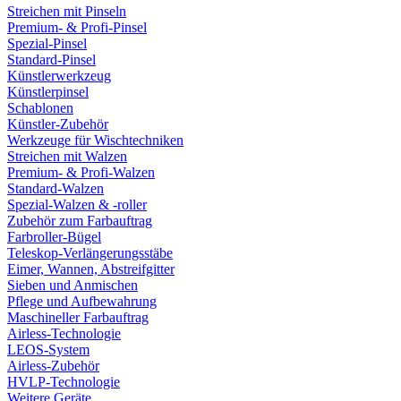
Streichen mit Pinseln
Premium- & Profi-Pinsel
Spezial-Pinsel
Standard-Pinsel
Künstlerwerkzeug
Künstlerpinsel
Schablonen
Künstler-Zubehör
Werkzeuge für Wischtechniken
Streichen mit Walzen
Premium- & Profi-Walzen
Standard-Walzen
Spezial-Walzen & -roller
Zubehör zum Farbauftrag
Farbroller-Bügel
Teleskop-Verlängerungsstäbe
Eimer, Wannen, Abstreifgitter
Sieben und Anmischen
Pflege und Aufbewahrung
Maschineller Farbauftrag
Airless-Technologie
LEOS-System
Airless-Zubehör
HVLP-Technologie
Weitere Geräte