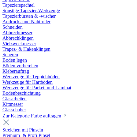
Tapezierspachtel
Sonstige Tapezier-Werkzeuge
Tapezierbürsten & -wischer
Andruck- und Nahtroller
Schneiden
Abbrechmesser
Abbrechklingen
Vielzweckmesser
Trapez- & Hakenklingen
Scheren
Boden legen
Böden vorbereiten
Kleberauftrag
Werkzeuge für Teppichböden
Werkzeuge für Hartböden
Werkzeuge für Parkett und Laminat
Bodenbeschichtung
Glasarbeiten
Kittmesser
Glasschaber
Zur Kategorie Farbe auftragen
Streichen mit Pinseln
Premium- & Profi-Pinsel