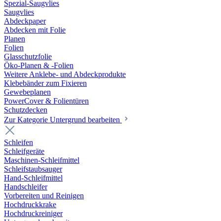
Spezial-Saugvlies
Saugvlies
Abdeckpaper
Abdecken mit Folie
Planen
Folien
Glasschutzfolie
Öko-Planen & -Folien
Weitere Anklebe- und Abdeckprodukte
Klebebänder zum Fixieren
Gewebeplanen
PowerCover & Folientüren
Schutzdecken
Zur Kategorie Untergrund bearbeiten
Schleifen
Schleifgeräte
Maschinen-Schleifmittel
Schleifstaubsauger
Hand-Schleifmittel
Handschleifer
Vorbereiten und Reinigen
Hochdruckkrake
Hochdruckreiniger