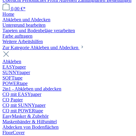
Übersicht
Persönliches Profil
Adressen
Zahlungsarten
Bestellungen
0,00 €*
Home
Abkleben und Abdecken
Untergrund bearbeiten
Tapeten und Bodenbeläge verarbeiten
Farbe auftragen
Weitere Arbeitshilfen
Zur Kategorie Abkleben und Abdecken
Abkleben
EASYpaper
SUNNYpaper
SOFTtape
POWERtape
2in1 - Abkleben und abdecken
CQ mit EASYpaper
CQ Papier
CQ mit SUNNYpaper
CQ mit POWERtape
EasyMasker & Zubehör
Maskenbänder & Hilfsmittel
Abdecken von Bodenflächen
FloorCover