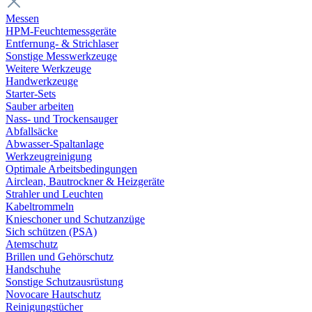
Messen
HPM-Feuchtemessgeräte
Entfernung- & Strichlaser
Sonstige Messwerkzeuge
Weitere Werkzeuge
Handwerkzeuge
Starter-Sets
Sauber arbeiten
Nass- und Trockensauger
Abfallsäcke
Abwasser-Spaltanlage
Werkzeugreinigung
Optimale Arbeitsbedingungen
Airclean, Bautrockner & Heizgeräte
Strahler und Leuchten
Kabeltrommeln
Knieschoner und Schutzanzüge
Sich schützen (PSA)
Atemschutz
Brillen und Gehörschutz
Handschuhe
Sonstige Schutzausrüstung
Novocare Hautschutz
Reinigungstücher