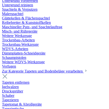
Untergrund vorbereiten
Untergrund reinigen
Spachteln & Verputzen
Malerspachtel
Glättekellen & Flächenspachtel
Reibebretter & Kunststoffkellen
Maschineller Putz- und Spachtelauftrag
Misch- und Rührgeräte
Weitere Werkzeuge
Trockenbau-Arbeiten
Trockenbau-Werkzeuge
WDVS-Arbeiten
Dämmplatten-Schneidgeräte
Schaumpistolen
Weitere WDVS-Werkzeuge
Verfugen
Zur Kategorie Tapeten und Bodenbeläge verarbeiten
Tapeten entfernen
Igelwalzen
Drucksprüher
Schaber
Tapezieren
Tapetomat & Abrollgeräte
Tapeziertische