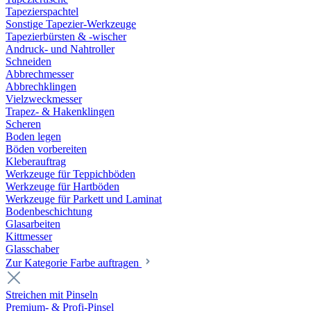
Tapezierspachtel
Sonstige Tapezier-Werkzeuge
Tapezierbürsten & -wischer
Andruck- und Nahtroller
Schneiden
Abbrechmesser
Abbrechklingen
Vielzweckmesser
Trapez- & Hakenklingen
Scheren
Boden legen
Böden vorbereiten
Kleberauftrag
Werkzeuge für Teppichböden
Werkzeuge für Hartböden
Werkzeuge für Parkett und Laminat
Bodenbeschichtung
Glasarbeiten
Kittmesser
Glasschaber
Zur Kategorie Farbe auftragen
Streichen mit Pinseln
Premium- & Profi-Pinsel