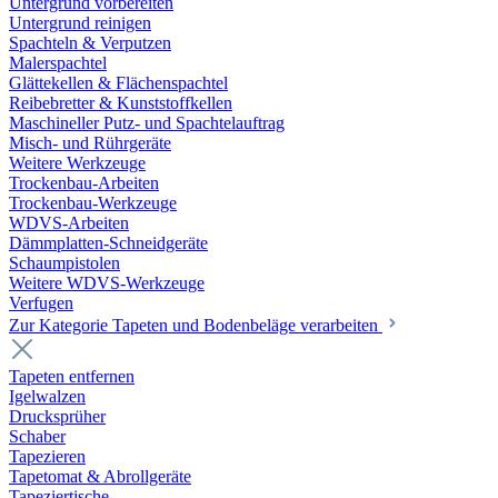
Untergrund vorbereiten
Untergrund reinigen
Spachteln & Verputzen
Malerspachtel
Glättekellen & Flächenspachtel
Reibebretter & Kunststoffkellen
Maschineller Putz- und Spachtelauftrag
Misch- und Rührgeräte
Weitere Werkzeuge
Trockenbau-Arbeiten
Trockenbau-Werkzeuge
WDVS-Arbeiten
Dämmplatten-Schneidgeräte
Schaumpistolen
Weitere WDVS-Werkzeuge
Verfugen
Zur Kategorie Tapeten und Bodenbeläge verarbeiten
Tapeten entfernen
Igelwalzen
Drucksprüher
Schaber
Tapezieren
Tapetomat & Abrollgeräte
Tapeziertische