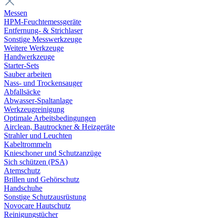
Messen
HPM-Feuchtemessgeräte
Entfernung- & Strichlaser
Sonstige Messwerkzeuge
Weitere Werkzeuge
Handwerkzeuge
Starter-Sets
Sauber arbeiten
Nass- und Trockensauger
Abfallsäcke
Abwasser-Spaltanlage
Werkzeugreinigung
Optimale Arbeitsbedingungen
Airclean, Bautrockner & Heizgeräte
Strahler und Leuchten
Kabeltrommeln
Knieschoner und Schutzanzüge
Sich schützen (PSA)
Atemschutz
Brillen und Gehörschutz
Handschuhe
Sonstige Schutzausrüstung
Novocare Hautschutz
Reinigungstücher