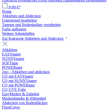
Übersicht
Persönliches Profil
Adressen
Zahlungsarten
Bestellungen
0,00 €*
Home
Abkleben und Abdecken
Untergrund bearbeiten
Tapeten und Bodenbeläge verarbeiten
Farbe auftragen
Weitere Arbeitshilfen
Zur Kategorie Abkleben und Abdecken
Abkleben
EASYpaper
SUNNYpaper
SOFTtape
POWERtape
2in1 - Abkleben und abdecken
CQ mit EASYpaper
CQ mit SUNNYpaper
CQ mit POWERtape
CQ UVE Folie
EasyMasker & Zubehör
Maskenbänder & Hilfsmittel
Abdecken von Bodenflächen
FloorCover