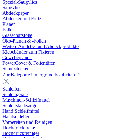
Spezial-Saugvlies
Saugvlies
Abdeckpaper
Abdecken mit Folie
Planen
Folien
Glasschutzfolie
Öko-Planen & -Folien
Weitere Anklebe- und Abdeckprodukte
Klebebänder zum Fixieren
Gewebeplanen
PowerCover & Folientüren
Schutzdecken
Zur Kategorie Untergrund bearbeiten
Schleifen
Schleifgeräte
Maschinen-Schleifmittel
Schleifstaubsauger
Hand-Schleifmittel
Handschleifer
Vorbereiten und Reinigen
Hochdruckkrake
Hochdruckreiniger