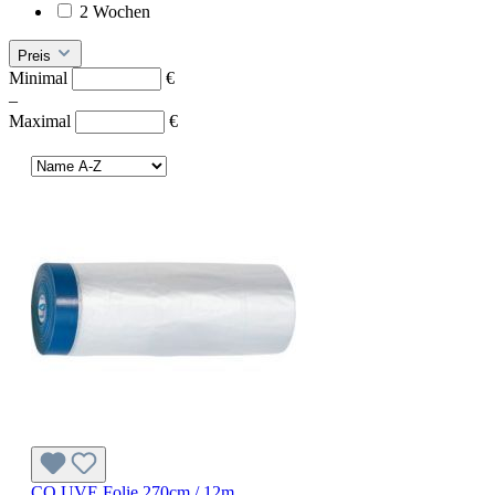
2 Wochen
Preis
Minimal
€
–
Maximal
€
CQ UVE Folie 270cm / 12m