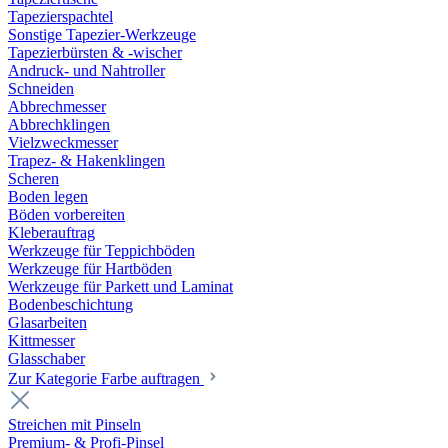
Tapezierspachtel
Sonstige Tapezier-Werkzeuge
Tapezierbürsten & -wischer
Andruck- und Nahtroller
Schneiden
Abbrechmesser
Abbrechklingen
Vielzweckmesser
Trapez- & Hakenklingen
Scheren
Boden legen
Böden vorbereiten
Kleberauftrag
Werkzeuge für Teppichböden
Werkzeuge für Hartböden
Werkzeuge für Parkett und Laminat
Bodenbeschichtung
Glasarbeiten
Kittmesser
Glasschaber
Zur Kategorie Farbe auftragen
Streichen mit Pinseln
Premium- & Profi-Pinsel