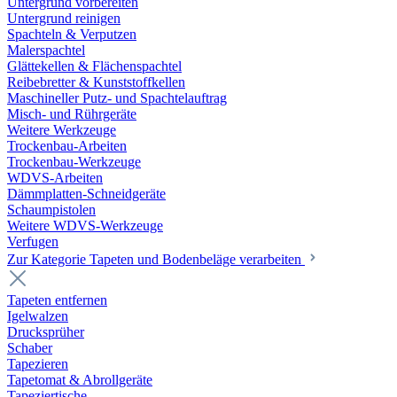
Untergrund vorbereiten
Untergrund reinigen
Spachteln & Verputzen
Malerspachtel
Glättekellen & Flächenspachtel
Reibebretter & Kunststoffkellen
Maschineller Putz- und Spachtelauftrag
Misch- und Rührgeräte
Weitere Werkzeuge
Trockenbau-Arbeiten
Trockenbau-Werkzeuge
WDVS-Arbeiten
Dämmplatten-Schneidgeräte
Schaumpistolen
Weitere WDVS-Werkzeuge
Verfugen
Zur Kategorie Tapeten und Bodenbeläge verarbeiten
Tapeten entfernen
Igelwalzen
Drucksprüher
Schaber
Tapezieren
Tapetomat & Abrollgeräte
Tapeziertische