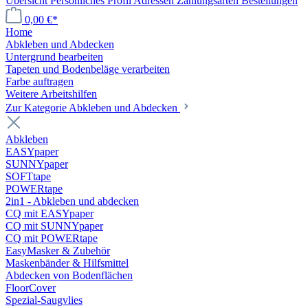
Übersicht
Persönliches Profil
Adressen
Zahlungsarten
Bestellungen
0,00 €*
Home
Abkleben und Abdecken
Untergrund bearbeiten
Tapeten und Bodenbeläge verarbeiten
Farbe auftragen
Weitere Arbeitshilfen
Zur Kategorie Abkleben und Abdecken
Abkleben
EASYpaper
SUNNYpaper
SOFTtape
POWERtape
2in1 - Abkleben und abdecken
CQ mit EASYpaper
CQ mit SUNNYpaper
CQ mit POWERtape
EasyMasker & Zubehör
Maskenbänder & Hilfsmittel
Abdecken von Bodenflächen
FloorCover
Spezial-Saugvlies