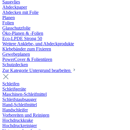
Saugvlies
Abdeckpaper
Abdecken mit Folie
Planen
Folien
Glasschutzfolie
Öko-Planen & -Folien
Eco-LPDE Strong 50
Weitere Anklebe- und Abdeckprodukte
Klebebänder zum Fixieren
Gewebeplanen
PowerCover & Folientüren
Schutzdecken
Zur Kategorie Untergrund bearbeiten
Schleifen
Schleifgeräte
Maschinen-Schleifmittel
Schleifstaubsauger
Hand-Schleifmittel
Handschleifer
Vorbereiten und Reinigen
Hochdruckkrake
Hochdruckreiniger