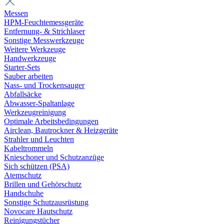
Messen
HPM-Feuchtemessgeräte
Entfernung- & Strichlaser
Sonstige Messwerkzeuge
Weitere Werkzeuge
Handwerkzeuge
Starter-Sets
Sauber arbeiten
Nass- und Trockensauger
Abfallsäcke
Abwasser-Spaltanlage
Werkzeugreinigung
Optimale Arbeitsbedingungen
Airclean, Bautrockner & Heizgeräte
Strahler und Leuchten
Kabeltrommeln
Knieschoner und Schutzanzüge
Sich schützen (PSA)
Atemschutz
Brillen und Gehörschutz
Handschuhe
Sonstige Schutzausrüstung
Novocare Hautschutz
Reinigungstücher