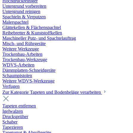
Hochdruckreiniger
Untergrund vorbereiten
Untergrund reinigen
Spachteln & Verputzen
Malerspachtel
Glättekellen & Flächenspachtel
Reibebretter & Kunststoffkellen
Maschineller Putz- und Spachtelauftrag
Misch- und Rührgeräte
Weitere Werkzeuge
Trockenbau-Arbeiten
Trockenbau-Werkzeuge
WDVS-Arbeiten
Dämmplatten-Schneidgeräte
Schaumpistolen
Weitere WDVS-Werkzeuge
Verfugen
Zur Kategorie Tapeten und Bodenbeläge verarbeiten
Tapeten entfernen
Igelwalzen
Drucksprüher
Schaber
Tapezieren
Tapetomat & Abrollgeräte