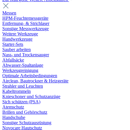
Messen
HPM-Feuchtemessgeräte
Entfernung- & Strichlaser
Sonstige Messwerkzeuge
Weitere Werkzeuge
Handwerkzeuge
Starter-Sets
Sauber arbeiten
Nass- und Trockensauger
Abfallsäcke
Abwasser-Spaltanlage
Werkzeugreinigung
Optimale Arbeitsbedingungen
Airclean, Bautrockner & Heizgeräte
Strahler und Leuchten
Kabeltrommeln
Knieschoner und Schutzanzüge
Sich schützen (PSA)
Atemschutz
Brillen und Gehörschutz
Handschuhe
Sonstige Schutzausrüstung
Novocare Hautschutz