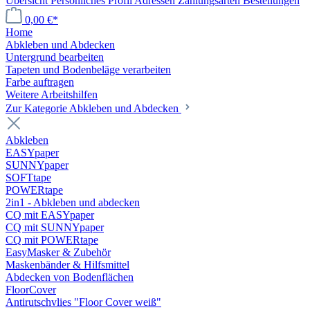
Übersicht
Persönliches Profil
Adressen
Zahlungsarten
Bestellungen
0,00 €*
Home
Abkleben und Abdecken
Untergrund bearbeiten
Tapeten und Bodenbeläge verarbeiten
Farbe auftragen
Weitere Arbeitshilfen
Zur Kategorie Abkleben und Abdecken
Abkleben
EASYpaper
SUNNYpaper
SOFTtape
POWERtape
2in1 - Abkleben und abdecken
CQ mit EASYpaper
CQ mit SUNNYpaper
CQ mit POWERtape
EasyMasker & Zubehör
Maskenbänder & Hilfsmittel
Abdecken von Bodenflächen
FloorCover
Antirutschvlies "Floor Cover weiß"