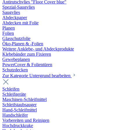
Antirutschvlies "Floor Cover blue"
Spezial-Saugvlies
Saugvlies
Abdeckpaper
Abdecken mit Folie
Planen
Folien
Glasschutzfolie
Öko-Planen & -Folien
Weitere Anklebe- und Abdeckprodukte
Klebebänder zum Fixieren
Gewebeplanen
PowerCover & Folientüren
Schutzdecken
Zur Kategorie Untergrund bearbeiten
Schleifen
Schleifgeräte
Maschinen-Schleifmittel
Schleifstaubsauger
Hand-Schleifmittel
Handschleifer
Vorbereiten und Reinigen
Hochdruckkrake