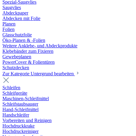
Spezial-Saugvlies
Saugvlies
Abdeckpaper
Abdecken mit Folie
Planen
Folien
Glasschutzfolie
Öko-Planen & -Folien
Weitere Anklebe- und Abdeckprodukte
Klebebänder zum Fixieren
Gewebeplanen
PowerCover & Folientüren
Schutzdecken
Zur Kategorie Untergrund bearbeiten
Schleifen
Schleifgeräte
Maschinen-Schleifmittel
Schleifstaubsauger
Hand-Schleifmittel
Handschleifer
Vorbereiten und Reinigen
Hochdruckkrake
Hochdruckreiniger