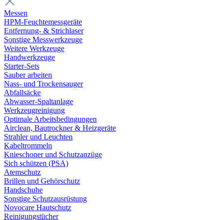
Messen
HPM-Feuchtemessgeräte
Entfernung- & Strichlaser
Sonstige Messwerkzeuge
Weitere Werkzeuge
Handwerkzeuge
Starter-Sets
Sauber arbeiten
Nass- und Trockensauger
Abfallsäcke
Abwasser-Spaltanlage
Werkzeugreinigung
Optimale Arbeitsbedingungen
Airclean, Bautrockner & Heizgeräte
Strahler und Leuchten
Kabeltrommeln
Knieschoner und Schutzanzüge
Sich schützen (PSA)
Atemschutz
Brillen und Gehörschutz
Handschuhe
Sonstige Schutzausrüstung
Novocare Hautschutz
Reinigungstücher