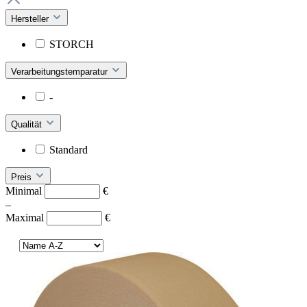
Hersteller
STORCH
Verarbeitungstemparatur
-
Qualität
Standard
Preis
Minimal
€
–
Maximal
€