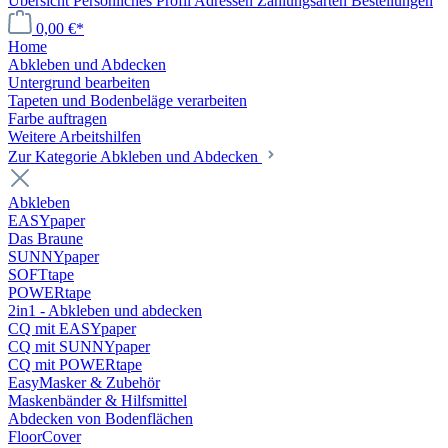
Übersicht
Persönliches Profil
Adressen
Zahlungsarten
Bestellungen
0,00 €*
Home
Abkleben und Abdecken
Untergrund bearbeiten
Tapeten und Bodenbeläge verarbeiten
Farbe auftragen
Weitere Arbeitshilfen
Zur Kategorie Abkleben und Abdecken
Abkleben
EASYpaper
Das Braune
SUNNYpaper
SOFTtape
POWERtape
2in1 - Abkleben und abdecken
CQ mit EASYpaper
CQ mit SUNNYpaper
CQ mit POWERtape
EasyMasker & Zubehör
Maskenbänder & Hilfsmittel
Abdecken von Bodenflächen
FloorCover