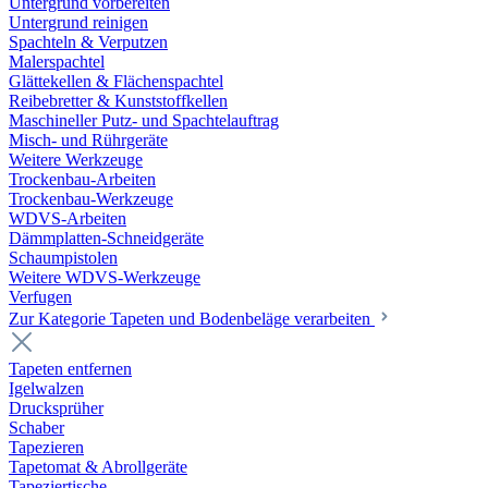
Untergrund vorbereiten
Untergrund reinigen
Spachteln & Verputzen
Malerspachtel
Glättekellen & Flächenspachtel
Reibebretter & Kunststoffkellen
Maschineller Putz- und Spachtelauftrag
Misch- und Rührgeräte
Weitere Werkzeuge
Trockenbau-Arbeiten
Trockenbau-Werkzeuge
WDVS-Arbeiten
Dämmplatten-Schneidgeräte
Schaumpistolen
Weitere WDVS-Werkzeuge
Verfugen
Zur Kategorie Tapeten und Bodenbeläge verarbeiten
Tapeten entfernen
Igelwalzen
Drucksprüher
Schaber
Tapezieren
Tapetomat & Abrollgeräte
Tapeziertische