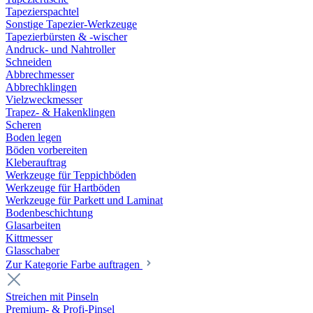
Tapezierspachtel
Sonstige Tapezier-Werkzeuge
Tapezierbürsten & -wischer
Andruck- und Nahtroller
Schneiden
Abbrechmesser
Abbrechklingen
Vielzweckmesser
Trapez- & Hakenklingen
Scheren
Boden legen
Böden vorbereiten
Kleberauftrag
Werkzeuge für Teppichböden
Werkzeuge für Hartböden
Werkzeuge für Parkett und Laminat
Bodenbeschichtung
Glasarbeiten
Kittmesser
Glasschaber
Zur Kategorie Farbe auftragen
Streichen mit Pinseln
Premium- & Profi-Pinsel