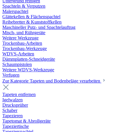
Untergrund reinigen
Spachteln & Verputzen
Malerspachtel
Glättekellen & Flächenspachtel
Reibebretter & Kunststoffkellen
Maschineller Putz- und Spachtelauftrag
Misch- und Rührgeräte
Weitere Werkzeuge
Trockenbau-Arbeiten
Trockenbau-Werkzeuge
WDVS-Arbeiten
Dämmplatten-Schneidgeräte
Schaumpistolen
Weitere WDVS-Werkzeuge
Verfugen
Zur Kategorie Tapeten und Bodenbeläge verarbeiten
Tapeten entfernen
Igelwalzen
Drucksprüher
Schaber
Tapezieren
Tapetomat & Abrollgeräte
Tapeziertische
Tapezierspachtel