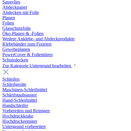
Saugvlies
Abdeckpaper
Abdecken mit Folie
Planen
Folien
Glasschutzfolie
Öko-Planen & -Folien
Weitere Anklebe- und Abdeckprodukte
Klebebänder zum Fixieren
Gewebeplanen
PowerCover & Folientüren
Schutzdecken
Zur Kategorie Untergrund bearbeiten
Schleifen
Schleifgeräte
Maschinen-Schleifmittel
Schleifstaubsauger
Hand-Schleifmittel
Handschleifer
Vorbereiten und Reinigen
Hochdruckkrake
Hochdruckreiniger
Untergrund vorbereiten