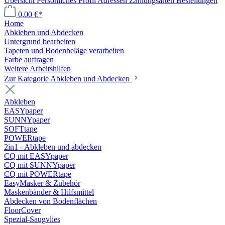
Übersicht
Persönliches Profil
Adressen
Zahlungsarten
Bestellungen
0,00 €*
Home
Abkleben und Abdecken
Untergrund bearbeiten
Tapeten und Bodenbeläge verarbeiten
Farbe auftragen
Weitere Arbeitshilfen
Zur Kategorie Abkleben und Abdecken
Abkleben
EASYpaper
SUNNYpaper
SOFTtape
POWERtape
2in1 - Abkleben und abdecken
CQ mit EASYpaper
CQ mit SUNNYpaper
CQ mit POWERtape
EasyMasker & Zubehör
Maskenbänder & Hilfsmittel
Abdecken von Bodenflächen
FloorCover
Spezial-Saugvlies