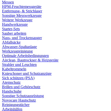
Messen
HPM-Feuchtemessgeräte
Entfernung- & Strichlaser
Sonstige Messwerkzeuge
Weitere Werkzeuge
Handwerkzeuge
Starter-Sets
Sauber arbeiten
Nass- und Trockensauger
Abfallsäcke
Abwasser-Spaltanlage
Werkzeugreinigung
Optimale Arbeitsbedingungen
Airclean, Bautrockner & Heizgeräte
Strahler und Leuchten
Kabeltrommeln
Knieschoner und Schutzanzüge
Sich schützen (PSA)
Atemschutz
Brillen und Gehörschutz
Handschuhe
Sonstige Schutzausrüstung
Novocare Hautschutz
Reinigungstücher
Arbeitshilfen