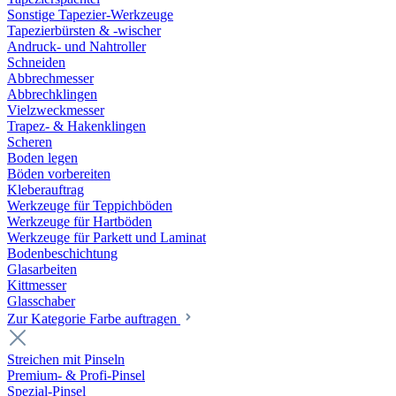
Sonstige Tapezier-Werkzeuge
Tapezierbürsten & -wischer
Andruck- und Nahtroller
Schneiden
Abbrechmesser
Abbrechklingen
Vielzweckmesser
Trapez- & Hakenklingen
Scheren
Boden legen
Böden vorbereiten
Kleberauftrag
Werkzeuge für Teppichböden
Werkzeuge für Hartböden
Werkzeuge für Parkett und Laminat
Bodenbeschichtung
Glasarbeiten
Kittmesser
Glasschaber
Zur Kategorie Farbe auftragen
Streichen mit Pinseln
Premium- & Profi-Pinsel
Spezial-Pinsel