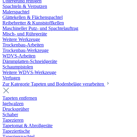
Untergrund reinigen
Spachteln & Verputzen
Malerspachtel
Glättekellen & Flächenspachtel
Reibebretter & Kunststoffkellen
Maschineller Putz- und Spachtelauftrag
Misch- und Rührgeräte
Weitere Werkzeuge
Trockenbau-Arbeiten
Trockenbau-Werkzeuge
WDVS-Arbeiten
Dämmplatten-Schneidgeräte
Schaumpistolen
Weitere WDVS-Werkzeuge
Verfugen
Zur Kategorie Tapeten und Bodenbeläge verarbeiten
Tapeten entfernen
Igelwalzen
Drucksprüher
Schaber
Tapezieren
Tapetomat & Abrollgeräte
Tapeziertische
Tapezierspachtel