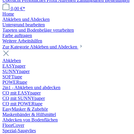
Übersicht
Persönliches Profil
Adressen
Zahlungsarten
Bestellungen
0,00 €*
Home
Abkleben und Abdecken
Untergrund bearbeiten
Tapeten und Bodenbeläge verarbeiten
Farbe auftragen
Weitere Arbeitshilfen
Zur Kategorie Abkleben und Abdecken
Abkleben
EASYpaper
SUNNYpaper
SOFTtape
POWERtape
2in1 - Abkleben und abdecken
CQ mit EASYpaper
CQ mit SUNNYpaper
CQ mit POWERtape
EasyMasker & Zubehör
Maskenbänder & Hilfsmittel
Abdecken von Bodenflächen
FloorCover
Spezial-Saugvlies