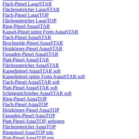
Flach-Pinsel LasurSTAR
Flächenstreicher LasurSTAR
Flach-Pinsel LasurTOP
Flächenstreicher LasurTOP
Ring-Pinsel AquaSTAR
Kapsel-Pinsel spitze Form AquaSTAR
Flach-Pinsel AquaSTAR
Beschneide-Pinsel AquaSTAR
Heizkörper-Pinsel AquaSTAR
Fassaden-Pinsel AquaSTAR
Platt-Pinsel AquaSTAR
Flächenstreicher AquaSTAR
Kapselpinsel AquaSTAR soft
Kapselpinsel spitze Form AquaSTAR soft
Flach-Pinsel AquaSTAR soft
Platt-Pinsel AquaSTAR soft
Schrägstrichzieher AquaSTAR soft
Ring-Pinsel AquaTOP
Flach-Pinsel AquaTOP
Heizkörper-Pinsel AquaTOP
Fassaden-Pinsel AquaTOP
Platt-Pinsel AquaTOP, gebogen
Flächenstreicher AquaTOP
Ringpinsel AquaTOP mix
Platt-Pinsel AquaTOP mix