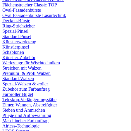
Flächenstreicher Classic TOP
Oval-Fassadenbürste
Oval-Fassadenbürste Lasurtechnik
Decken-Bürste
Ring-Strichzieher
Spezial-Pinsel
Standard-Pinsel
Künstlerwerkzeug
Künstlerpinsel
Schablonen
Künstler-Zubehör
Werkzeuge für Wischtechniken
Streichen mit Walzen
Premium- & Profi-Walzen
Standard-Walzen
Spezial-Walzen & -roller
Zubehör zum Farbauftrag
Farbroller-Bügel
Teleskop-Verlängerungsstäbe
Eimer, Wannen, Abstreifgitter
Sieben und Anmischen
Pflege und Aufbewahrung
Maschineller Farbauftrag
Airless-Technologie