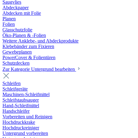
Saugvlies
Abdeckpaper
Abdecken mit Folie
Planen
Folien
Glasschutzfolie
Öko-Planen & -Folien
Weitere Anklebe- und Abdeckprodukte
Klebebänder zum Fixieren
Gewebeplanen
PowerCover & Folientüren
Schutzdecken
Zur Kategorie Untergrund bearbeiten
Schleifen
Schleifgeräte
Maschinen-Schleifmittel
Schleifstaubsauger
Hand-Schleifmittel
Handschleifer
Vorbereiten und Reinigen
Hochdruckkrake
Hochdruckreiniger
Untergrund vorbereiten