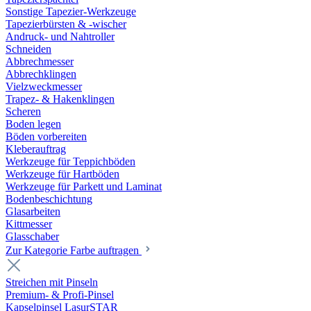
Sonstige Tapezier-Werkzeuge
Tapezierbürsten & -wischer
Andruck- und Nahtroller
Schneiden
Abbrechmesser
Abbrechklingen
Vielzweckmesser
Trapez- & Hakenklingen
Scheren
Boden legen
Böden vorbereiten
Kleberauftrag
Werkzeuge für Teppichböden
Werkzeuge für Hartböden
Werkzeuge für Parkett und Laminat
Bodenbeschichtung
Glasarbeiten
Kittmesser
Glasschaber
Zur Kategorie Farbe auftragen
Streichen mit Pinseln
Premium- & Profi-Pinsel
Kapselpinsel LasurSTAR