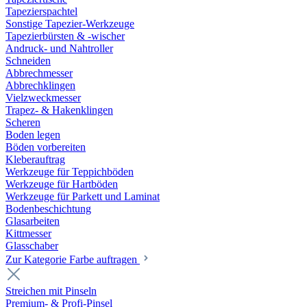
Tapezierspachtel
Sonstige Tapezier-Werkzeuge
Tapezierbürsten & -wischer
Andruck- und Nahtroller
Schneiden
Abbrechmesser
Abbrechklingen
Vielzweckmesser
Trapez- & Hakenklingen
Scheren
Boden legen
Böden vorbereiten
Kleberauftrag
Werkzeuge für Teppichböden
Werkzeuge für Hartböden
Werkzeuge für Parkett und Laminat
Bodenbeschichtung
Glasarbeiten
Kittmesser
Glasschaber
Zur Kategorie Farbe auftragen
Streichen mit Pinseln
Premium- & Profi-Pinsel