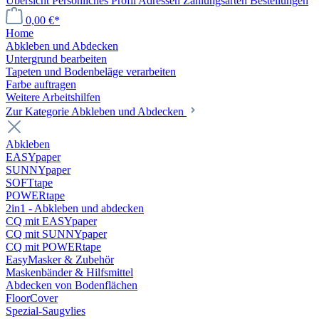
Übersicht
Persönliches Profil
Adressen
Zahlungsarten
Bestellungen
0,00 €*
Home
Abkleben und Abdecken
Untergrund bearbeiten
Tapeten und Bodenbeläge verarbeiten
Farbe auftragen
Weitere Arbeitshilfen
Zur Kategorie Abkleben und Abdecken
Abkleben
EASYpaper
SUNNYpaper
SOFTtape
POWERtape
2in1 - Abkleben und abdecken
CQ mit EASYpaper
CQ mit SUNNYpaper
CQ mit POWERtape
EasyMasker & Zubehör
Maskenbänder & Hilfsmittel
Abdecken von Bodenflächen
FloorCover
Spezial-Saugvlies