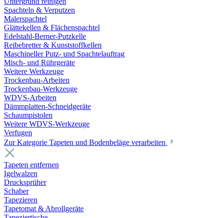
Untergrund reinigen
Spachteln & Verputzen
Malerspachtel
Glättekellen & Flächenspachtel
Edelstahl-Berner-Putzkelle
Reibebretter & Kunststoffkellen
Maschineller Putz- und Spachtelauftrag
Misch- und Rührgeräte
Weitere Werkzeuge
Trockenbau-Arbeiten
Trockenbau-Werkzeuge
WDVS-Arbeiten
Dämmplatten-Schneidgeräte
Schaumpistolen
Weitere WDVS-Werkzeuge
Verfugen
Zur Kategorie Tapeten und Bodenbeläge verarbeiten
Tapeten entfernen
Igelwalzen
Drucksprüher
Schaber
Tapezieren
Tapetomat & Abrollgeräte
Tapeziertische