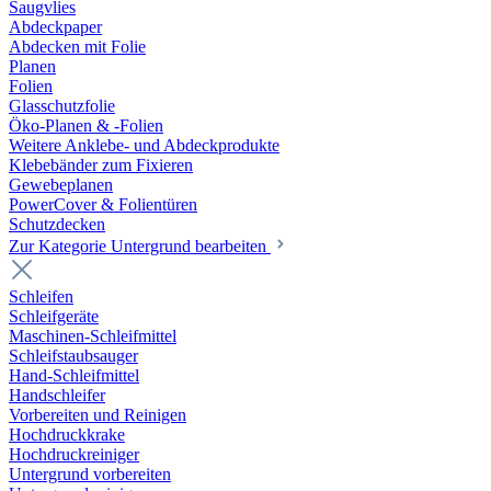
Saugvlies
Abdeckpaper
Abdecken mit Folie
Planen
Folien
Glasschutzfolie
Öko-Planen & -Folien
Weitere Anklebe- und Abdeckprodukte
Klebebänder zum Fixieren
Gewebeplanen
PowerCover & Folientüren
Schutzdecken
Zur Kategorie Untergrund bearbeiten
Schleifen
Schleifgeräte
Maschinen-Schleifmittel
Schleifstaubsauger
Hand-Schleifmittel
Handschleifer
Vorbereiten und Reinigen
Hochdruckkrake
Hochdruckreiniger
Untergrund vorbereiten