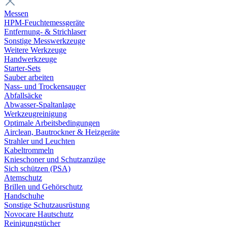
Messen
HPM-Feuchtemessgeräte
Entfernung- & Strichlaser
Sonstige Messwerkzeuge
Weitere Werkzeuge
Handwerkzeuge
Starter-Sets
Sauber arbeiten
Nass- und Trockensauger
Abfallsäcke
Abwasser-Spaltanlage
Werkzeugreinigung
Optimale Arbeitsbedingungen
Airclean, Bautrockner & Heizgeräte
Strahler und Leuchten
Kabeltrommeln
Knieschoner und Schutzanzüge
Sich schützen (PSA)
Atemschutz
Brillen und Gehörschutz
Handschuhe
Sonstige Schutzausrüstung
Novocare Hautschutz
Reinigungstücher