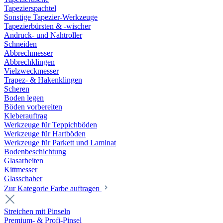
Tapezierspachtel
Sonstige Tapezier-Werkzeuge
Tapezierbürsten & -wischer
Andruck- und Nahtroller
Schneiden
Abbrechmesser
Abbrechklingen
Vielzweckmesser
Trapez- & Hakenklingen
Scheren
Boden legen
Böden vorbereiten
Kleberauftrag
Werkzeuge für Teppichböden
Werkzeuge für Hartböden
Werkzeuge für Parkett und Laminat
Bodenbeschichtung
Glasarbeiten
Kittmesser
Glasschaber
Zur Kategorie Farbe auftragen
Streichen mit Pinseln
Premium- & Profi-Pinsel