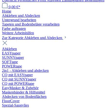
Übersicht
Persönliches Profil
Adressen
Zahlungsarten
Bestellungen
0,00 €*
Home
Abkleben und Abdecken
Untergrund bearbeiten
Tapeten und Bodenbeläge verarbeiten
Farbe auftragen
Weitere Arbeitshilfen
Zur Kategorie Abkleben und Abdecken
Abkleben
EASYpaper
SUNNYpaper
SOFTtape
POWERtape
2in1 - Abkleben und abdecken
CQ mit EASYpaper
CQ mit SUNNYpaper
CQ mit POWERtape
EasyMasker & Zubehör
Maskenbänder & Hilfsmittel
Abdecken von Bodenflächen
FloorCover
Spezial-Saugvlies