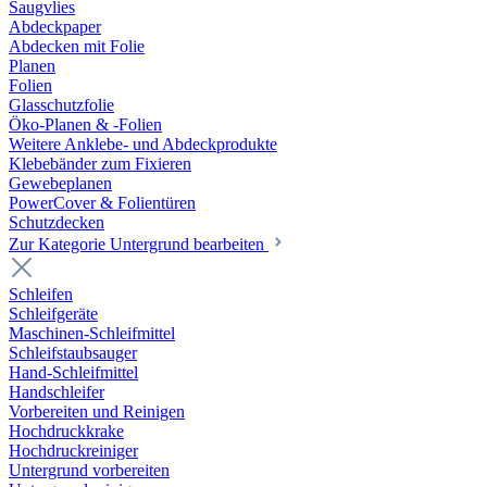
Saugvlies
Abdeckpaper
Abdecken mit Folie
Planen
Folien
Glasschutzfolie
Öko-Planen & -Folien
Weitere Anklebe- und Abdeckprodukte
Klebebänder zum Fixieren
Gewebeplanen
PowerCover & Folientüren
Schutzdecken
Zur Kategorie Untergrund bearbeiten
Schleifen
Schleifgeräte
Maschinen-Schleifmittel
Schleifstaubsauger
Hand-Schleifmittel
Handschleifer
Vorbereiten und Reinigen
Hochdruckkrake
Hochdruckreiniger
Untergrund vorbereiten