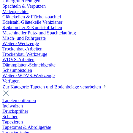
Untergrund reinigen
Spachteln & Verputzen
Malerspachtel
Glättekellen & Flächenspachtel
Edelstahl-Glättekelle Venizianer
Reibebretter & Kunststoffkellen
Maschineller Putz- und Spachtelauftrag
Misch- und Rührgeräte
Weitere Werkzeuge
Trockenbau-Arbeiten
Trockenbau-Werkzeuge
WDVS-Arbeiten
Dämmplatten-Schneidgeräte
Schaumpistolen
Weitere WDVS-Werkzeuge
Verfugen
Zur Kategorie Tapeten und Bodenbeläge verarbeiten
Tapeten entfernen
Igelwalzen
Drucksprüher
Schaber
Tapezieren
Tapetomat & Abrollgeräte
Tapeziertische