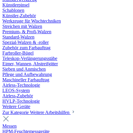
Künstlerpinsel
Schablonen
Künstler-Zubehör
Werkzeuge für Wischtechniken
Streichen mit Walzen
Premium- & Profi-Walzen
Standard-Walzen
Spezial-Walzen & -roller
Zubehör zum Farbauftrag
Farbroller-Bügel
Teleskop-Verlängerungsstäbe
Eimer, Wannen, Abstreifgitter
Sieben und Anmischen
Pflege und Aufbewahrung
Maschineller Farbauftrag
Airless-Technologie
LEOS-System
Airless-Zubehör
HVLP-Technologie
Weitere Geräte
Zur Kategorie Weitere Arbeitshilfen
Messen
HPM-Feuchtemessgeräte