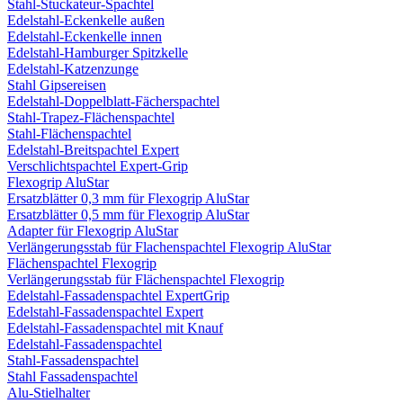
Stahl-Stuckateur-Spachtel
Edelstahl-Eckenkelle außen
Edelstahl-Eckenkelle innen
Edelstahl-Hamburger Spitzkelle
Edelstahl-Katzenzunge
Stahl Gipsereisen
Edelstahl-Doppelblatt-Fächerspachtel
Stahl-Trapez-Flächenspachtel
Stahl-Flächenspachtel
Edelstahl-Breitspachtel Expert
Verschlichtspachtel Expert-Grip
Flexogrip AluStar
Ersatzblätter 0,3 mm für Flexogrip AluStar
Ersatzblätter 0,5 mm für Flexogrip AluStar
Adapter für Flexogrip AluStar
Verlängerungsstab für Flachenspachtel Flexogrip AluStar
Flächenspachtel Flexogrip
Verlängerungsstab für Flächenspachtel Flexogrip
Edelstahl-Fassadenspachtel ExpertGrip
Edelstahl-Fassadenspachtel Expert
Edelstahl-Fassadenspachtel mit Knauf
Edelstahl-Fassadenspachtel
Stahl-Fassadenspachtel
Stahl Fassadenspachtel
Alu-Stielhalter