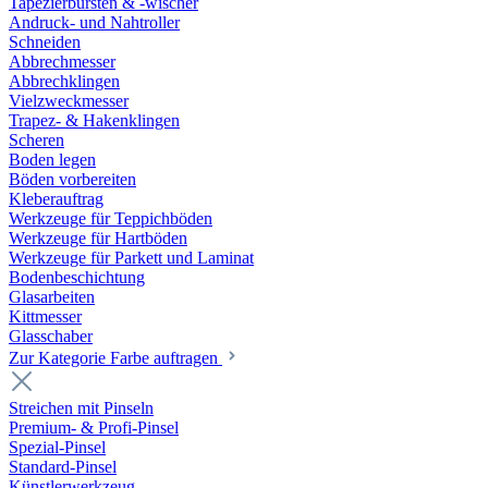
Tapezierbürsten & -wischer
Andruck- und Nahtroller
Schneiden
Abbrechmesser
Abbrechklingen
Vielzweckmesser
Trapez- & Hakenklingen
Scheren
Boden legen
Böden vorbereiten
Kleberauftrag
Werkzeuge für Teppichböden
Werkzeuge für Hartböden
Werkzeuge für Parkett und Laminat
Bodenbeschichtung
Glasarbeiten
Kittmesser
Glasschaber
Zur Kategorie Farbe auftragen
Streichen mit Pinseln
Premium- & Profi-Pinsel
Spezial-Pinsel
Standard-Pinsel
Künstlerwerkzeug