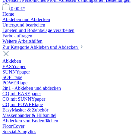
Übersicht
Persönliches Profil
Adressen
Zahlungsarten
Bestellungen
0,00 €*
Home
Abkleben und Abdecken
Untergrund bearbeiten
Tapeten und Bodenbeläge verarbeiten
Farbe auftragen
Weitere Arbeitshilfen
Zur Kategorie Abkleben und Abdecken
Abkleben
EASYpaper
SUNNYpaper
SOFTtape
POWERtape
2in1 - Abkleben und abdecken
CQ mit EASYpaper
CQ mit SUNNYpaper
CQ mit POWERtape
EasyMasker & Zubehör
Maskenbänder & Hilfsmittel
Abdecken von Bodenflächen
FloorCover
Spezial-Saugvlies