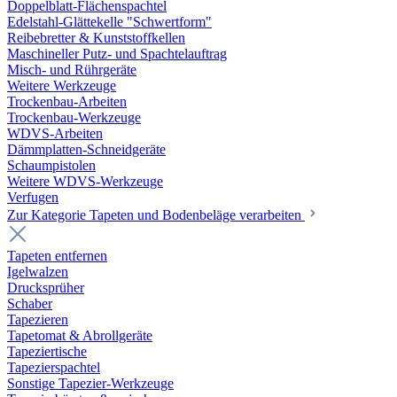
Doppelblatt-Flächenspachtel
Edelstahl-Glättekelle "Schwertform"
Reibebretter & Kunststoffkellen
Maschineller Putz- und Spachtelauftrag
Misch- und Rührgeräte
Weitere Werkzeuge
Trockenbau-Arbeiten
Trockenbau-Werkzeuge
WDVS-Arbeiten
Dämmplatten-Schneidgeräte
Schaumpistolen
Weitere WDVS-Werkzeuge
Verfugen
Zur Kategorie Tapeten und Bodenbeläge verarbeiten
Tapeten entfernen
Igelwalzen
Drucksprüher
Schaber
Tapezieren
Tapetomat & Abrollgeräte
Tapeziertische
Tapezierspachtel
Sonstige Tapezier-Werkzeuge