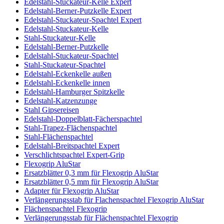
Edelstahl-Stuckateur-Kelle Expert
Edelstahl-Berner-Putzkelle Expert
Edelstahl-Stuckateur-Spachtel Expert
Edelstahl-Stuckateur-Kelle
Stahl-Stuckateur-Kelle
Edelstahl-Berner-Putzkelle
Edelstahl-Stuckateur-Spachtel
Stahl-Stuckateur-Spachtel
Edelstahl-Eckenkelle außen
Edelstahl-Eckenkelle innen
Edelstahl-Hamburger Spitzkelle
Edelstahl-Katzenzunge
Stahl Gipsereisen
Edelstahl-Doppelblatt-Fächerspachtel
Stahl-Trapez-Flächenspachtel
Stahl-Flächenspachtel
Edelstahl-Breitspachtel Expert
Verschlichtspachtel Expert-Grip
Flexogrip AluStar
Ersatzblätter 0,3 mm für Flexogrip AluStar
Ersatzblätter 0,5 mm für Flexogrip AluStar
Adapter für Flexogrip AluStar
Verlängerungsstab für Flachenspachtel Flexogrip AluStar
Flächenspachtel Flexogrip
Verlängerungsstab für Flächenspachtel Flexogrip