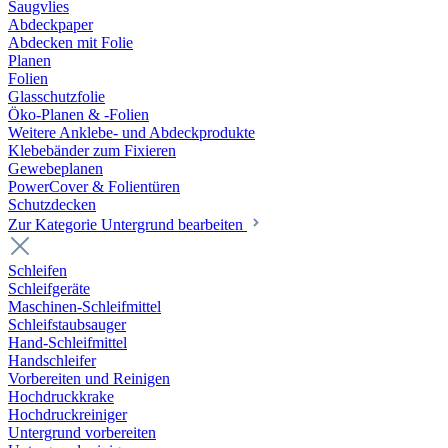
Saugvlies
Abdeckpaper
Abdecken mit Folie
Planen
Folien
Glasschutzfolie
Öko-Planen & -Folien
Weitere Anklebe- und Abdeckprodukte
Klebebänder zum Fixieren
Gewebeplanen
PowerCover & Folientüren
Schutzdecken
Zur Kategorie Untergrund bearbeiten
Schleifen
Schleifgeräte
Maschinen-Schleifmittel
Schleifstaubsauger
Hand-Schleifmittel
Handschleifer
Vorbereiten und Reinigen
Hochdruckkrake
Hochdruckreiniger
Untergrund vorbereiten