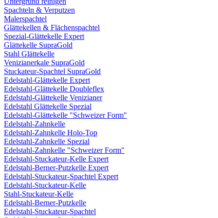
Untergrund reinigen
Spachteln & Verputzen
Malerspachtel
Glättekellen & Flächenspachtel
Spezial-Glättekelle Expert
Glättekelle SupraGold
Stahl Glättekelle
Venizianerkale SupraGold
Stuckateur-Spachtel SupraGold
Edelstahl-Glättekelle Expert
Edelstahl-Glättekelle Doubleflex
Edelstahl-Glättekelle Venizianer
Edelstahl Glättekelle Spezial
Edelstahl-Glättekelle "Schweizer Form"
Edelstahl-Zahnkelle
Edelstahl-Zahnkelle Holo-Top
Edelstahl-Zahnkelle Spezial
Edelstahl-Zahnkelle "Schweizer Form"
Edelstahl-Stuckateur-Kelle Expert
Edelstahl-Berner-Putzkelle Expert
Edelstahl-Stuckateur-Spachtel Expert
Edelstahl-Stuckateur-Kelle
Stahl-Stuckateur-Kelle
Edelstahl-Berner-Putzkelle
Edelstahl-Stuckateur-Spachtel