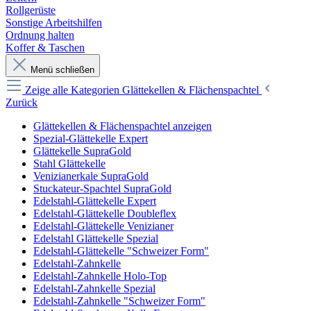
Rollgerüste
Sonstige Arbeitshilfen
Ordnung halten
Koffer & Taschen
Menü schließen
Zeige alle Kategorien
Glättekellen & Flächenspachtel
Zurück
Glättekellen & Flächenspachtel anzeigen
Spezial-Glättekelle Expert
Glättekelle SupraGold
Stahl Glättekelle
Venizianerkale SupraGold
Stuckateur-Spachtel SupraGold
Edelstahl-Glättekelle Expert
Edelstahl-Glättekelle Doubleflex
Edelstahl-Glättekelle Venizianer
Edelstahl Glättekelle Spezial
Edelstahl-Glättekelle "Schweizer Form"
Edelstahl-Zahnkelle
Edelstahl-Zahnkelle Holo-Top
Edelstahl-Zahnkelle Spezial
Edelstahl-Zahnkelle "Schweizer Form"