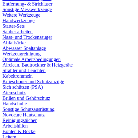
Entfernung- & Strichlaser
Sonstige Messwerkzeuge
Weitere Werkzeuge
Handwerkzeuge
Starter-Sets
Sauber arbeiten
Nass- und Trockensauger
Abfallsäcke
Abwasser-Spaltanlage
Werkzeugreinigung
Optimale Arbeitsbedingungen
Airclean, Bautrockner & Heizgeräte
Strahler und Leuchten
Kabeltrommeln
Knieschoner und Schutzanzüge
Sich schützen (PSA)
Atemschutz
Brillen und Gehörschutz
Handschuhe
Sonstige Schutzausrüstung
Novocare Hautschutz
Reinigungstücher
Arbeitshilfen
Bohlen & Böcke
Leitern