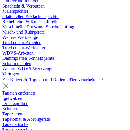
Untergrund reinigen
Spachteln & Verputzen
Malerspachtel
Glättekellen & Flächenspachtel
Reibebretter & Kunststoffkellen
Maschineller Putz- und Spachtelauftrag
Misch- und Rührgeräte
Weitere Werkzeuge
Trockenbau-Arbeiten
Trockenbau-Werkzeuge
WDVS-Arbeiten
Dämmplatten-Schneidgeräte
Schaumpistolen
Weitere WDVS-Werkzeuge
Verfugen
Zur Kategorie Tapeten und Bodenbeläge verarbeiten
Tapeten entfernen
Igelwalzen
Drucksprüher
Schaber
Tapezieren
Tapetomat & Abrollgeräte
Tapeziertische
Tapezierspachtel