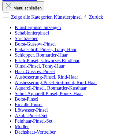
Menü schließen
Zeige alle Kategorien
Künstlerpinsel
Zurück
Künstlerpinsel anzeigen
Schablonierpinsel
Strichzieher
Borst-Gussow-Pinsel
Plakatschrift-Pinsel, Toray-Haar
Schlepper, Rotmarder-Haar
Fisch-Pinsel, schwarzes Rindhaar
Ölmal-Pinsel, Toray-Haar
Haar-Gussow-Pinsel
Ausbesserung-Pinsel, Rind-Haar
Ausbesserung-Pnsel-Sortiment, Rind-Haar
Aquarell-Pinsel, Rotmarder-Kusthaar
Schul-Aquarell-Pinsel, Ponex-Haar
Borst-Pinsel
Emaille-Pinsel
Lötwasser-Pinsel
Azubi-Pinsel-Set
Feinhaar-Pinsel-Set
Modler
Dachshaar-Vertreiber