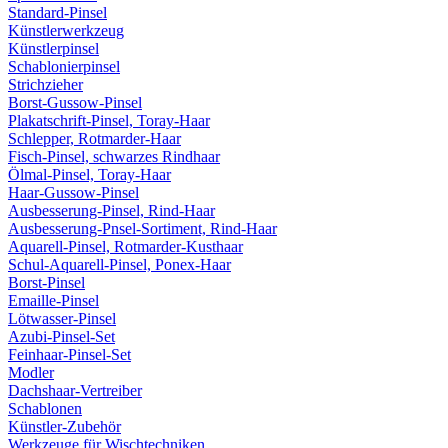
Standard-Pinsel
Künstlerwerkzeug
Künstlerpinsel
Schablonierpinsel
Strichzieher
Borst-Gussow-Pinsel
Plakatschrift-Pinsel, Toray-Haar
Schlepper, Rotmarder-Haar
Fisch-Pinsel, schwarzes Rindhaar
Ölmal-Pinsel, Toray-Haar
Haar-Gussow-Pinsel
Ausbesserung-Pinsel, Rind-Haar
Ausbesserung-Pnsel-Sortiment, Rind-Haar
Aquarell-Pinsel, Rotmarder-Kusthaar
Schul-Aquarell-Pinsel, Ponex-Haar
Borst-Pinsel
Emaille-Pinsel
Lötwasser-Pinsel
Azubi-Pinsel-Set
Feinhaar-Pinsel-Set
Modler
Dachshaar-Vertreiber
Schablonen
Künstler-Zubehör
Werkzeuge für Wischtechniken