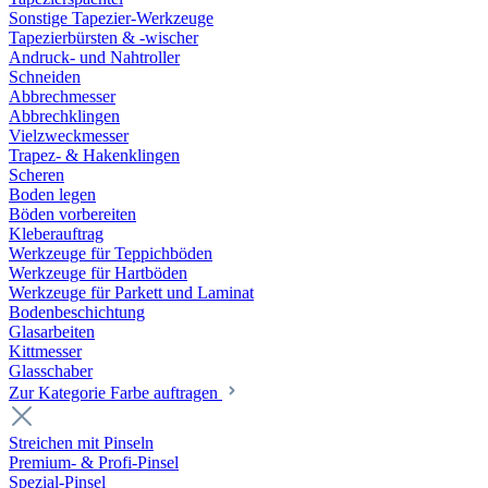
Sonstige Tapezier-Werkzeuge
Tapezierbürsten & -wischer
Andruck- und Nahtroller
Schneiden
Abbrechmesser
Abbrechklingen
Vielzweckmesser
Trapez- & Hakenklingen
Scheren
Boden legen
Böden vorbereiten
Kleberauftrag
Werkzeuge für Teppichböden
Werkzeuge für Hartböden
Werkzeuge für Parkett und Laminat
Bodenbeschichtung
Glasarbeiten
Kittmesser
Glasschaber
Zur Kategorie Farbe auftragen
Streichen mit Pinseln
Premium- & Profi-Pinsel
Spezial-Pinsel