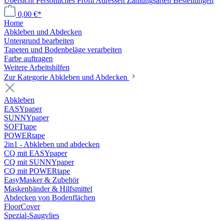
Übersicht
Persönliches Profil
Adressen
Zahlungsarten
Bestellungen
0,00 €*
Home
Abkleben und Abdecken
Untergrund bearbeiten
Tapeten und Bodenbeläge verarbeiten
Farbe auftragen
Weitere Arbeitshilfen
Zur Kategorie Abkleben und Abdecken
Abkleben
EASYpaper
SUNNYpaper
SOFTtape
POWERtape
2in1 - Abkleben und abdecken
CQ mit EASYpaper
CQ mit SUNNYpaper
CQ mit POWERtape
EasyMasker & Zubehör
Maskenbänder & Hilfsmittel
Abdecken von Bodenflächen
FloorCover
Spezial-Saugvlies