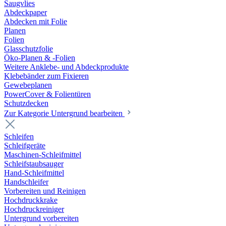
Saugvlies
Abdeckpaper
Abdecken mit Folie
Planen
Folien
Glasschutzfolie
Öko-Planen & -Folien
Weitere Anklebe- und Abdeckprodukte
Klebebänder zum Fixieren
Gewebeplanen
PowerCover & Folientüren
Schutzdecken
Zur Kategorie Untergrund bearbeiten
Schleifen
Schleifgeräte
Maschinen-Schleifmittel
Schleifstaubsauger
Hand-Schleifmittel
Handschleifer
Vorbereiten und Reinigen
Hochdruckkrake
Hochdruckreiniger
Untergrund vorbereiten