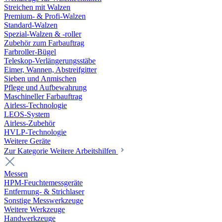
Streichen mit Walzen
Premium- & Profi-Walzen
Standard-Walzen
Spezial-Walzen & -roller
Zubehör zum Farbauftrag
Farbroller-Bügel
Teleskop-Verlängerungsstäbe
Eimer, Wannen, Abstreifgitter
Sieben und Anmischen
Pflege und Aufbewahrung
Maschineller Farbauftrag
Airless-Technologie
LEOS-System
Airless-Zubehör
HVLP-Technologie
Weitere Geräte
Zur Kategorie Weitere Arbeitshilfen
Messen
HPM-Feuchtemessgeräte
Entfernung- & Strichlaser
Sonstige Messwerkzeuge
Weitere Werkzeuge
Handwerkzeuge