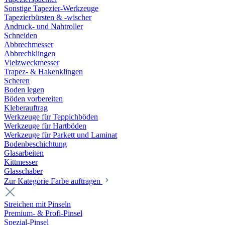
Sonstige Tapezier-Werkzeuge
Tapezierbürsten & -wischer
Andruck- und Nahtroller
Schneiden
Abbrechmesser
Abbrechklingen
Vielzweckmesser
Trapez- & Hakenklingen
Scheren
Boden legen
Böden vorbereiten
Kleberauftrag
Werkzeuge für Teppichböden
Werkzeuge für Hartböden
Werkzeuge für Parkett und Laminat
Bodenbeschichtung
Glasarbeiten
Kittmesser
Glasschaber
Zur Kategorie Farbe auftragen
Streichen mit Pinseln
Premium- & Profi-Pinsel
Spezial-Pinsel