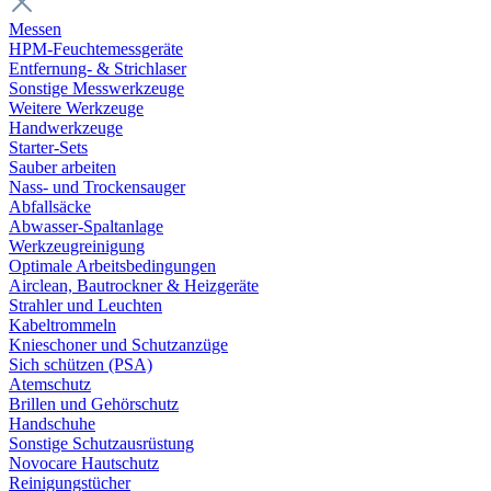
Messen
HPM-Feuchtemessgeräte
Entfernung- & Strichlaser
Sonstige Messwerkzeuge
Weitere Werkzeuge
Handwerkzeuge
Starter-Sets
Sauber arbeiten
Nass- und Trockensauger
Abfallsäcke
Abwasser-Spaltanlage
Werkzeugreinigung
Optimale Arbeitsbedingungen
Airclean, Bautrockner & Heizgeräte
Strahler und Leuchten
Kabeltrommeln
Knieschoner und Schutzanzüge
Sich schützen (PSA)
Atemschutz
Brillen und Gehörschutz
Handschuhe
Sonstige Schutzausrüstung
Novocare Hautschutz
Reinigungstücher