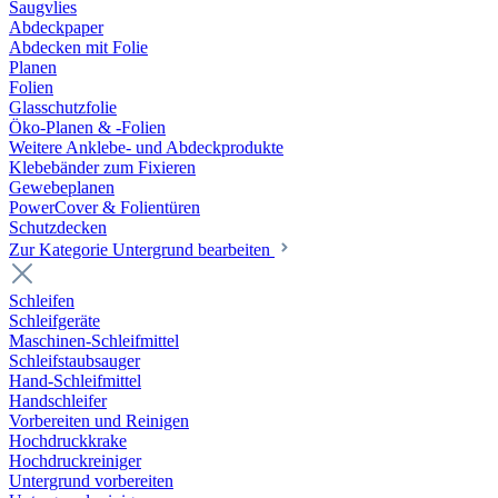
Saugvlies
Abdeckpaper
Abdecken mit Folie
Planen
Folien
Glasschutzfolie
Öko-Planen & -Folien
Weitere Anklebe- und Abdeckprodukte
Klebebänder zum Fixieren
Gewebeplanen
PowerCover & Folientüren
Schutzdecken
Zur Kategorie Untergrund bearbeiten
Schleifen
Schleifgeräte
Maschinen-Schleifmittel
Schleifstaubsauger
Hand-Schleifmittel
Handschleifer
Vorbereiten und Reinigen
Hochdruckkrake
Hochdruckreiniger
Untergrund vorbereiten