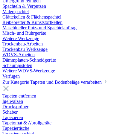
Untergrund reinigen
Spachteln & Verputzen
Malerspachtel
Glättekellen & Flächenspachtel
Reibebretter & Kunststoffkellen
Maschineller Putz- und Spachtelauftrag
Misch- und Rührgeräte
Weitere Werkzeuge
Trockenbau-Arbeiten
Trockenbau-Werkzeuge
WDVS-Arbeiten
Dämmplatten-Schneidgeräte
Schaumpistolen
Weitere WDVS-Werkzeuge
Verfugen
Zur Kategorie Tapeten und Bodenbeläge verarbeiten
Tapeten entfernen
Igelwalzen
Drucksprüher
Schaber
Tapezieren
Tapetomat & Abrollgeräte
Tapeziertische
Tapezierspachtel