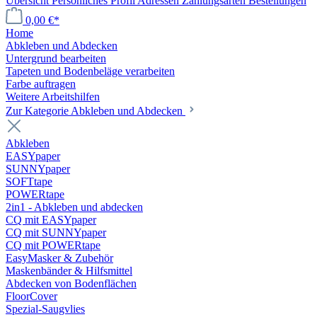
Übersicht
Persönliches Profil
Adressen
Zahlungsarten
Bestellungen
0,00 €*
Home
Abkleben und Abdecken
Untergrund bearbeiten
Tapeten und Bodenbeläge verarbeiten
Farbe auftragen
Weitere Arbeitshilfen
Zur Kategorie Abkleben und Abdecken
Abkleben
EASYpaper
SUNNYpaper
SOFTtape
POWERtape
2in1 - Abkleben und abdecken
CQ mit EASYpaper
CQ mit SUNNYpaper
CQ mit POWERtape
EasyMasker & Zubehör
Maskenbänder & Hilfsmittel
Abdecken von Bodenflächen
FloorCover
Spezial-Saugvlies