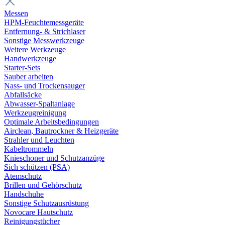
Messen
HPM-Feuchtemessgeräte
Entfernung- & Strichlaser
Sonstige Messwerkzeuge
Weitere Werkzeuge
Handwerkzeuge
Starter-Sets
Sauber arbeiten
Nass- und Trockensauger
Abfallsäcke
Abwasser-Spaltanlage
Werkzeugreinigung
Optimale Arbeitsbedingungen
Airclean, Bautrockner & Heizgeräte
Strahler und Leuchten
Kabeltrommeln
Knieschoner und Schutzanzüge
Sich schützen (PSA)
Atemschutz
Brillen und Gehörschutz
Handschuhe
Sonstige Schutzausrüstung
Novocare Hautschutz
Reinigungstücher