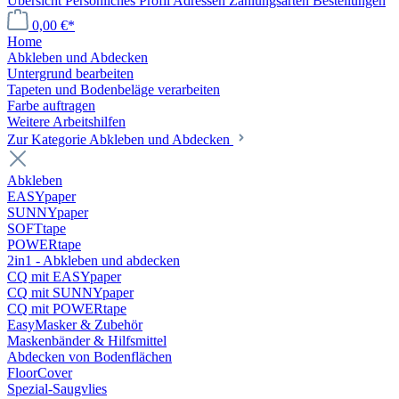
Übersicht
Persönliches Profil
Adressen
Zahlungsarten
Bestellungen
0,00 €*
Home
Abkleben und Abdecken
Untergrund bearbeiten
Tapeten und Bodenbeläge verarbeiten
Farbe auftragen
Weitere Arbeitshilfen
Zur Kategorie Abkleben und Abdecken
Abkleben
EASYpaper
SUNNYpaper
SOFTtape
POWERtape
2in1 - Abkleben und abdecken
CQ mit EASYpaper
CQ mit SUNNYpaper
CQ mit POWERtape
EasyMasker & Zubehör
Maskenbänder & Hilfsmittel
Abdecken von Bodenflächen
FloorCover
Spezial-Saugvlies