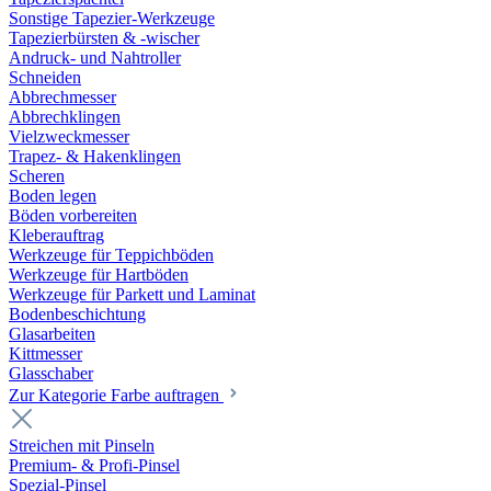
Sonstige Tapezier-Werkzeuge
Tapezierbürsten & -wischer
Andruck- und Nahtroller
Schneiden
Abbrechmesser
Abbrechklingen
Vielzweckmesser
Trapez- & Hakenklingen
Scheren
Boden legen
Böden vorbereiten
Kleberauftrag
Werkzeuge für Teppichböden
Werkzeuge für Hartböden
Werkzeuge für Parkett und Laminat
Bodenbeschichtung
Glasarbeiten
Kittmesser
Glasschaber
Zur Kategorie Farbe auftragen
Streichen mit Pinseln
Premium- & Profi-Pinsel
Spezial-Pinsel