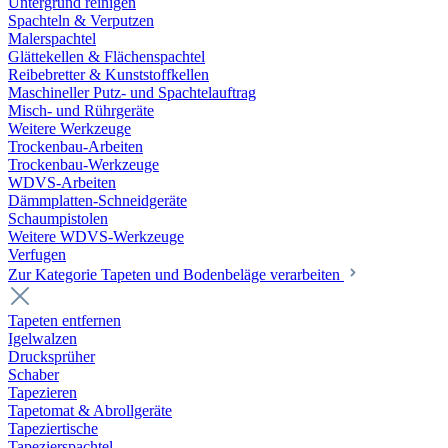
Untergrund reinigen
Spachteln & Verputzen
Malerspachtel
Glättekellen & Flächenspachtel
Reibebretter & Kunststoffkellen
Maschineller Putz- und Spachtelauftrag
Misch- und Rührgeräte
Weitere Werkzeuge
Trockenbau-Arbeiten
Trockenbau-Werkzeuge
WDVS-Arbeiten
Dämmplatten-Schneidgeräte
Schaumpistolen
Weitere WDVS-Werkzeuge
Verfugen
Zur Kategorie Tapeten und Bodenbeläge verarbeiten
Tapeten entfernen
Igelwalzen
Drucksprüher
Schaber
Tapezieren
Tapetomat & Abrollgeräte
Tapeziertische
Tapezierspachtel