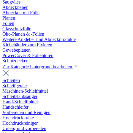
Saugvlies
Abdeckpaper
Abdecken mit Folie
Planen
Folien
Glasschutzfolie
Öko-Planen & -Folien
Weitere Anklebe- und Abdeckprodukte
Klebebänder zum Fixieren
Gewebeplanen
PowerCover & Folientüren
Schutzdecken
Zur Kategorie Untergrund bearbeiten
Schleifen
Schleifgeräte
Maschinen-Schleifmittel
Schleifstaubsauger
Hand-Schleifmittel
Handschleifer
Vorbereiten und Reinigen
Hochdruckkrake
Hochdruckreiniger
Untergrund vorbereiten