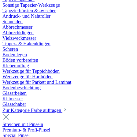
Sonstige Tapezier-Werkzeuge
Tapezierbürsten & -wischer
Andruck- und Nahtroller
Schneiden
Abbrechmesser
Abbrechklingen
Vielzweckmesser
Trapez- & Hakenklingen
Scheren
Boden legen
Böden vorbereiten
Kleberauftrag
Werkzeuge für Teppichböden
Werkzeuge für Hartböden
Werkzeuge für Parkett und Laminat
Bodenbeschichtung
Glasarbeiten
Kittmesser
Glasschaber
Zur Kategorie Farbe auftragen
Streichen mit Pinseln
Premium- & Profi-Pinsel
Spezial-Pinsel