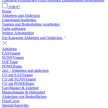
Übersicht
Persönliches Profil
Adressen
Zahlungsarten
Bestellungen
0,00 €*
Home
Abkleben und Abdecken
Untergrund bearbeiten
Tapeten und Bodenbeläge verarbeiten
Farbe auftragen
Weitere Arbeitshilfen
Zur Kategorie Abkleben und Abdecken
Abkleben
EASYpaper
SUNNYpaper
SOFTtape
POWERtape
2in1 - Abkleben und abdecken
CQ mit EASYpaper
CQ mit SUNNYpaper
CQ mit POWERtape
EasyMasker & Zubehör
Maskenbänder & Hilfsmittel
Abdecken von Bodenflächen
FloorCover
Spezial-Saugvlies