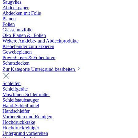
Saugvlies
Abdeckpaper
Abdecken mit Folie
Planen
Folien
Glasschutzfolie
Öko-Planen & -Folien
Weitere Anklebe- und Abdeckprodukte
Klebebänder zum Fixieren
Gewebeplanen
PowerCover & Folientüren
Schutzdecken
Zur Kategorie Untergrund bearbeiten
Schleifen
Schleifgeräte
Maschinen-Schleifmittel
Schleifstaubsauger
Hand-Schleifmittel
Handschleifer
Vorbereiten und Reinigen
Hochdruckkrake
Hochdruckreiniger
Untergrund vorbereiten