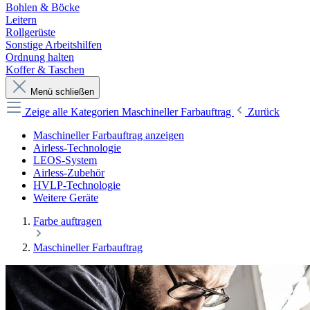
Bohlen & Böcke
Leitern
Rollgerüste
Sonstige Arbeitshilfen
Ordnung halten
Koffer & Taschen
Menü schließen
Zeige alle Kategorien
Maschineller Farbauftrag
Zurück
Maschineller Farbauftrag anzeigen
Airless-Technologie
LEOS-System
Airless-Zubehör
HVLP-Technologie
Weitere Geräte
Farbe auftragen
Maschineller Farbauftrag