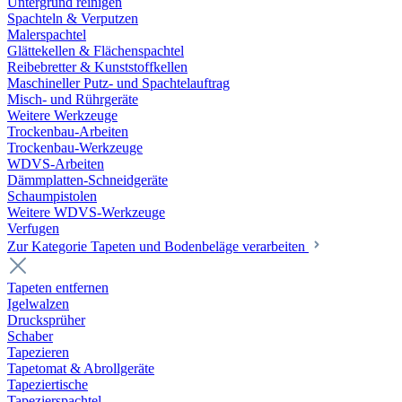
Untergrund reinigen
Spachteln & Verputzen
Malerspachtel
Glättekellen & Flächenspachtel
Reibebretter & Kunststoffkellen
Maschineller Putz- und Spachtelauftrag
Misch- und Rührgeräte
Weitere Werkzeuge
Trockenbau-Arbeiten
Trockenbau-Werkzeuge
WDVS-Arbeiten
Dämmplatten-Schneidgeräte
Schaumpistolen
Weitere WDVS-Werkzeuge
Verfugen
Zur Kategorie Tapeten und Bodenbeläge verarbeiten
Tapeten entfernen
Igelwalzen
Drucksprüher
Schaber
Tapezieren
Tapetomat & Abrollgeräte
Tapeziertische
Tapezierspachtel