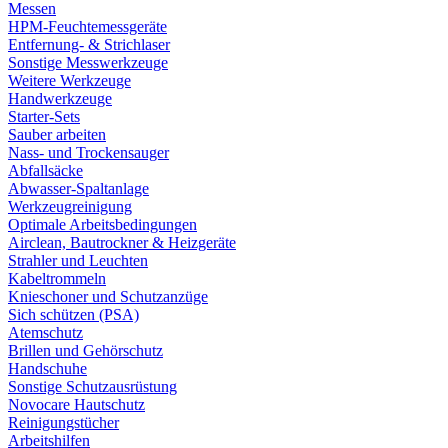
Messen
HPM-Feuchtemessgeräte
Entfernung- & Strichlaser
Sonstige Messwerkzeuge
Weitere Werkzeuge
Handwerkzeuge
Starter-Sets
Sauber arbeiten
Nass- und Trockensauger
Abfallsäcke
Abwasser-Spaltanlage
Werkzeugreinigung
Optimale Arbeitsbedingungen
Airclean, Bautrockner & Heizgeräte
Strahler und Leuchten
Kabeltrommeln
Knieschoner und Schutzanzüge
Sich schützen (PSA)
Atemschutz
Brillen und Gehörschutz
Handschuhe
Sonstige Schutzausrüstung
Novocare Hautschutz
Reinigungstücher
Arbeitshilfen