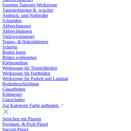
Sonstige Tapezier-Werkzeuge
Tapezierbürsten & -wischer
Andruck- und Nahtroller
Schneiden
Abbrechmesser
Abbrechklingen
Vielzweckmesser
Trapez- & Hakenklingen
Scheren
Boden legen
Böden vorbereiten
Kleberauftrag
Werkzeuge für Teppichböden
Werkzeuge für Hartböden
Werkzeuge für Parkett und Laminat
Bodenbeschichtung
Glasarbeiten
Kittmesser
Glasschaber
Zur Kategorie Farbe auftragen
Streichen mit Pinseln
Premium- & Profi-Pinsel
Spezial-Pinsel