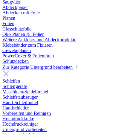
Saugvlies
Abdeckpaper
Abdecken mit Folie
Planen
Folien
Glasschutzfolie
Öko-Planen & -Folien
Weitere Anklebe- und Abdeckprodukte
Klebebänder zum Fixieren
Gewebeplanen
PowerCover & Folientüren
Schutzdecken
Zur Kategorie Untergrund bearbeiten
Schleifen
Schleifgeräte
Maschinen-Schleifmittel
Schleifstaubsauger
Hand-Schleifmittel
Handschleifer
Vorbereiten und Reinigen
Hochdruckkrake
Hochdruckreiniger
Untergrund vorbereiten