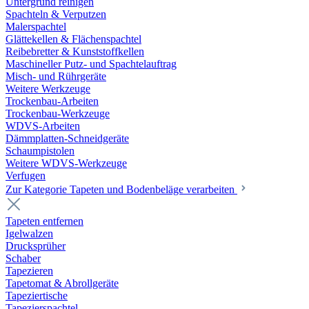
Untergrund reinigen
Spachteln & Verputzen
Malerspachtel
Glättekellen & Flächenspachtel
Reibebretter & Kunststoffkellen
Maschineller Putz- und Spachtelauftrag
Misch- und Rührgeräte
Weitere Werkzeuge
Trockenbau-Arbeiten
Trockenbau-Werkzeuge
WDVS-Arbeiten
Dämmplatten-Schneidgeräte
Schaumpistolen
Weitere WDVS-Werkzeuge
Verfugen
Zur Kategorie Tapeten und Bodenbeläge verarbeiten
Tapeten entfernen
Igelwalzen
Drucksprüher
Schaber
Tapezieren
Tapetomat & Abrollgeräte
Tapeziertische
Tapezierspachtel