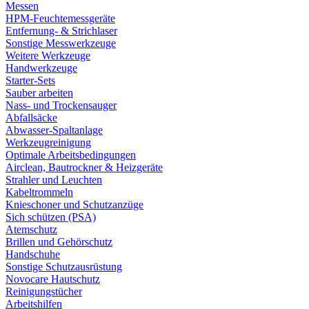
Messen
HPM-Feuchtemessgeräte
Entfernung- & Strichlaser
Sonstige Messwerkzeuge
Weitere Werkzeuge
Handwerkzeuge
Starter-Sets
Sauber arbeiten
Nass- und Trockensauger
Abfallsäcke
Abwasser-Spaltanlage
Werkzeugreinigung
Optimale Arbeitsbedingungen
Airclean, Bautrockner & Heizgeräte
Strahler und Leuchten
Kabeltrommeln
Knieschoner und Schutzanzüge
Sich schützen (PSA)
Atemschutz
Brillen und Gehörschutz
Handschuhe
Sonstige Schutzausrüstung
Novocare Hautschutz
Reinigungstücher
Arbeitshilfen