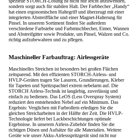
spezielle STORCH-Lösung ist nicht nur leicht anzuwenden,
sondern sorgt auch für stabilen Halt. Der Farbbecher „Handy“
hat einen ergonomischen Haltegriff und überzeugt mit einer
integrierten Abstreiffläche und einer Magnet-Halterung für
Pinsel. In unserem Sortiment finden Sie außerdem
verschiedene Farbsiebe und Farbmischbecher, Eimer, Wannen
und Abstreifgitter sowie Produkte, um Pinsel, Walzen und Co.
richtig aufzubewahren und zu pflegen.
Maschineller Farbauftrag: Airlessgeräte
Maschinelles Streichen ist besonders bei großen Flächen
zeitsparend. Mit den effizienten STORCH-Airless- und
HVLP-Geräten tragen Sie Lasuren, Grundierungen, Kleber
für Tapeten und Spritzspachtel extrem nebelarm auf. Die
STORCH Airless-Technik ist langlebig, zuverlässig und
einfach zu bedienen. Das LeOS (Less Overspray System)
reduziert den entstehenden Nebel auf ein Minimum. Das
Ergebnis: Verglichen mit Farbrollern erledigen Sie die
gleichen Streicharbeiten in der Hälfte der Zeit. Die HVLP-
Technologie liefert bei Lackbeschichtungen optimale
Ergebnisse. In unserem Airless-Zubehör finden Sie die
richtigen Düsen und Aufsätze für alle Materialien. Weitere
Geräte wie unser Akku-Airlessspritzgerät sind nicht nur