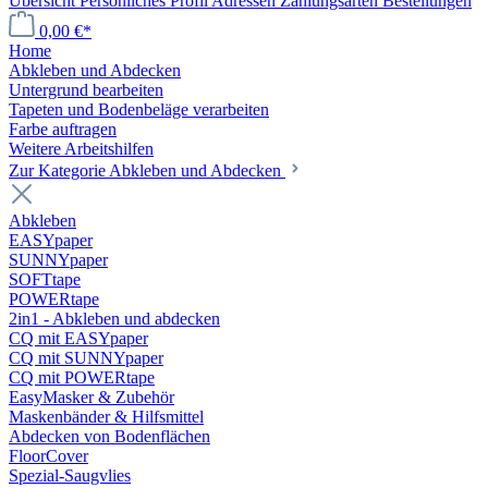
Übersicht
Persönliches Profil
Adressen
Zahlungsarten
Bestellungen
0,00 €*
Home
Abkleben und Abdecken
Untergrund bearbeiten
Tapeten und Bodenbeläge verarbeiten
Farbe auftragen
Weitere Arbeitshilfen
Zur Kategorie Abkleben und Abdecken
Abkleben
EASYpaper
SUNNYpaper
SOFTtape
POWERtape
2in1 - Abkleben und abdecken
CQ mit EASYpaper
CQ mit SUNNYpaper
CQ mit POWERtape
EasyMasker & Zubehör
Maskenbänder & Hilfsmittel
Abdecken von Bodenflächen
FloorCover
Spezial-Saugvlies