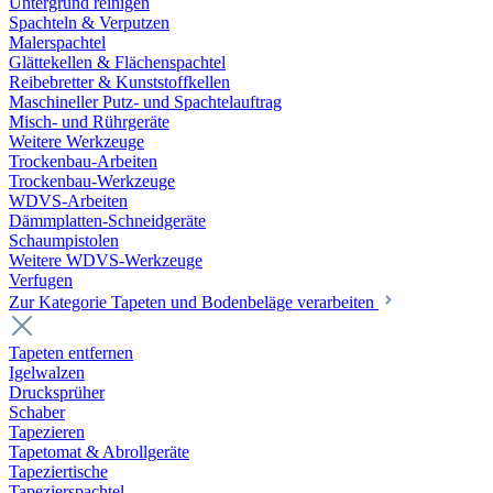
Untergrund reinigen
Spachteln & Verputzen
Malerspachtel
Glättekellen & Flächenspachtel
Reibebretter & Kunststoffkellen
Maschineller Putz- und Spachtelauftrag
Misch- und Rührgeräte
Weitere Werkzeuge
Trockenbau-Arbeiten
Trockenbau-Werkzeuge
WDVS-Arbeiten
Dämmplatten-Schneidgeräte
Schaumpistolen
Weitere WDVS-Werkzeuge
Verfugen
Zur Kategorie Tapeten und Bodenbeläge verarbeiten
Tapeten entfernen
Igelwalzen
Drucksprüher
Schaber
Tapezieren
Tapetomat & Abrollgeräte
Tapeziertische
Tapezierspachtel