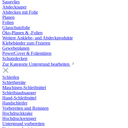
Saugvlies
Abdeckpaper
Abdecken mit Folie
Planen
Folien
Glasschutzfolie
Öko-Planen & -Folien
Weitere Anklebe- und Abdeckprodukte
Klebebänder zum Fixieren
Gewebeplanen
PowerCover & Folientüren
Schutzdecken
Zur Kategorie Untergrund bearbeiten
Schleifen
Schleifgeräte
Maschinen-Schleifmittel
Schleifstaubsauger
Hand-Schleifmittel
Handschleifer
Vorbereiten und Reinigen
Hochdruckkrake
Hochdruckreiniger
Untergrund vorbereiten