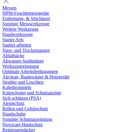
Messen
HPM-Feuchtemessgeräte
Entfernung- & Strichlaser
Sonstige Messwerkzeuge
Weitere Werkzeuge
Handwerkzeuge
Starter-Sets
Sauber arbeiten
Nass- und Trockensauger
Abfallsäcke
Abwasser-Spaltanlage
Werkzeugreinigung
Optimale Arbeitsbedingungen
Airclean, Bautrockner & Heizgeräte
Strahler und Leuchten
Kabeltrommeln
Knieschoner und Schutzanzüge
Sich schützen (PSA)
Atemschutz
Brillen und Gehörschutz
Handschuhe
Sonstige Schutzausrüstung
Novocare Hautschutz
Reinigungstücher