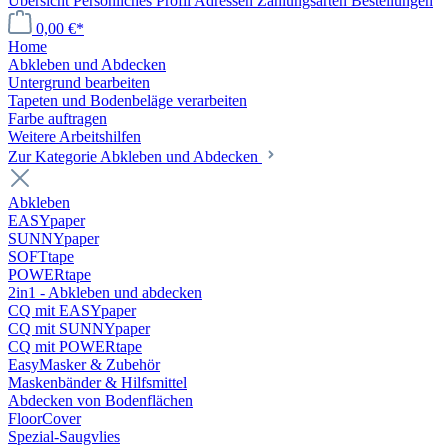
Übersicht
Persönliches Profil
Adressen
Zahlungsarten
Bestellungen
0,00 €*
Home
Abkleben und Abdecken
Untergrund bearbeiten
Tapeten und Bodenbeläge verarbeiten
Farbe auftragen
Weitere Arbeitshilfen
Zur Kategorie Abkleben und Abdecken
Abkleben
EASYpaper
SUNNYpaper
SOFTtape
POWERtape
2in1 - Abkleben und abdecken
CQ mit EASYpaper
CQ mit SUNNYpaper
CQ mit POWERtape
EasyMasker & Zubehör
Maskenbänder & Hilfsmittel
Abdecken von Bodenflächen
FloorCover
Spezial-Saugvlies