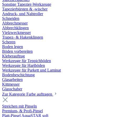
Sonstige Tapezier-Werkzeuge
Tapezierbürsten & -wischer
Andruck- und Nahtroller
Schneiden
Abbrechmesser
Abbrechklingen
Vielzweckmesser
Trapez- & Hakenklingen
Scheren
Boden legen
Böden vorbereiten
Kleberauftrag
Werkzeuge für Teppichböden
Werkzeuge für Hartböden
Werkzeuge für Parkett und Laminat
Bodenbeschichtung
Glasarbeiten
Kittmesser
Glasschaber
Zur Kategorie Farbe auftragen
Streichen mit Pinseln
Premium- & Profi-Pinsel
Platt-Pinsel AquaSTAR soft