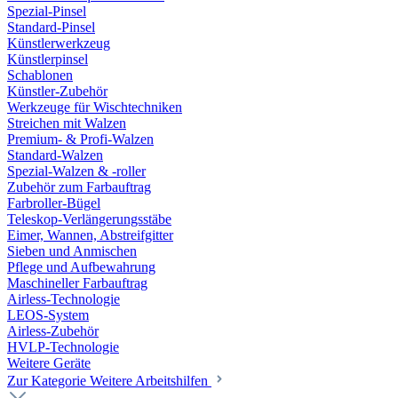
Spezial-Pinsel
Standard-Pinsel
Künstlerwerkzeug
Künstlerpinsel
Schablonen
Künstler-Zubehör
Werkzeuge für Wischtechniken
Streichen mit Walzen
Premium- & Profi-Walzen
Standard-Walzen
Spezial-Walzen & -roller
Zubehör zum Farbauftrag
Farbroller-Bügel
Teleskop-Verlängerungsstäbe
Eimer, Wannen, Abstreifgitter
Sieben und Anmischen
Pflege und Aufbewahrung
Maschineller Farbauftrag
Airless-Technologie
LEOS-System
Airless-Zubehör
HVLP-Technologie
Weitere Geräte
Zur Kategorie Weitere Arbeitshilfen