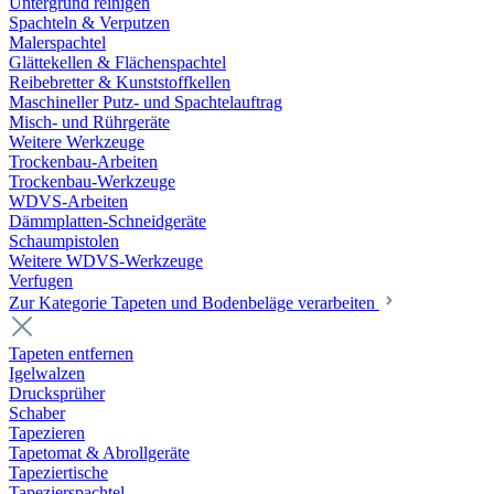
Untergrund reinigen
Spachteln & Verputzen
Malerspachtel
Glättekellen & Flächenspachtel
Reibebretter & Kunststoffkellen
Maschineller Putz- und Spachtelauftrag
Misch- und Rührgeräte
Weitere Werkzeuge
Trockenbau-Arbeiten
Trockenbau-Werkzeuge
WDVS-Arbeiten
Dämmplatten-Schneidgeräte
Schaumpistolen
Weitere WDVS-Werkzeuge
Verfugen
Zur Kategorie Tapeten und Bodenbeläge verarbeiten
Tapeten entfernen
Igelwalzen
Drucksprüher
Schaber
Tapezieren
Tapetomat & Abrollgeräte
Tapeziertische
Tapezierspachtel