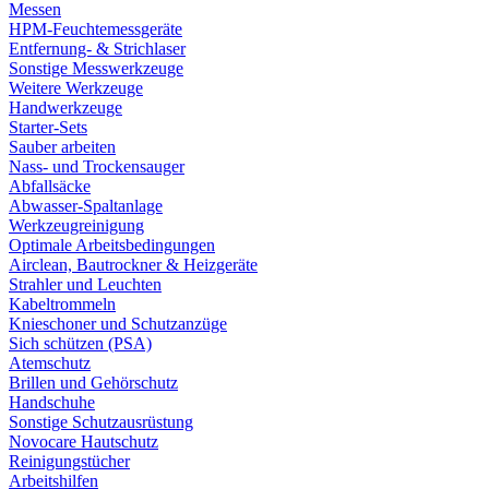
Messen
HPM-Feuchtemessgeräte
Entfernung- & Strichlaser
Sonstige Messwerkzeuge
Weitere Werkzeuge
Handwerkzeuge
Starter-Sets
Sauber arbeiten
Nass- und Trockensauger
Abfallsäcke
Abwasser-Spaltanlage
Werkzeugreinigung
Optimale Arbeitsbedingungen
Airclean, Bautrockner & Heizgeräte
Strahler und Leuchten
Kabeltrommeln
Knieschoner und Schutzanzüge
Sich schützen (PSA)
Atemschutz
Brillen und Gehörschutz
Handschuhe
Sonstige Schutzausrüstung
Novocare Hautschutz
Reinigungstücher
Arbeitshilfen