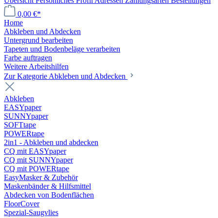
Übersicht
Persönliches Profil
Adressen
Zahlungsarten
Bestellungen
0,00 €*
Home
Abkleben und Abdecken
Untergrund bearbeiten
Tapeten und Bodenbeläge verarbeiten
Farbe auftragen
Weitere Arbeitshilfen
Zur Kategorie Abkleben und Abdecken
Abkleben
EASYpaper
SUNNYpaper
SOFTtape
POWERtape
2in1 - Abkleben und abdecken
CQ mit EASYpaper
CQ mit SUNNYpaper
CQ mit POWERtape
EasyMasker & Zubehör
Maskenbänder & Hilfsmittel
Abdecken von Bodenflächen
FloorCover
Spezial-Saugvlies