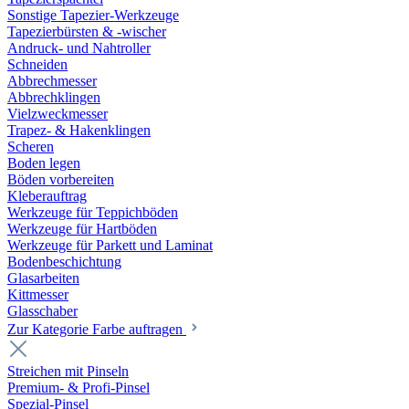
Sonstige Tapezier-Werkzeuge
Tapezierbürsten & -wischer
Andruck- und Nahtroller
Schneiden
Abbrechmesser
Abbrechklingen
Vielzweckmesser
Trapez- & Hakenklingen
Scheren
Boden legen
Böden vorbereiten
Kleberauftrag
Werkzeuge für Teppichböden
Werkzeuge für Hartböden
Werkzeuge für Parkett und Laminat
Bodenbeschichtung
Glasarbeiten
Kittmesser
Glasschaber
Zur Kategorie Farbe auftragen
Streichen mit Pinseln
Premium- & Profi-Pinsel
Spezial-Pinsel