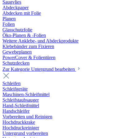
Saugvlies
Abdeckpaper
Abdecken mit Folie
Planen
Folien
Glasschutzfolie
Öko-Planen & -Folien
Weitere Anklebe- und Abdeckprodukte
Klebebänder zum Fixieren
Gewebeplanen
PowerCover & Folientüren
Schutzdecken
Zur Kategorie Untergrund bearbeiten
Schleifen
Schleifgeräte
Maschinen-Schleifmittel
Schleifstaubsauger
Hand-Schleifmittel
Handschleifer
Vorbereiten und Reinigen
Hochdruckkrake
Hochdruckreiniger
Untergrund vorbereiten