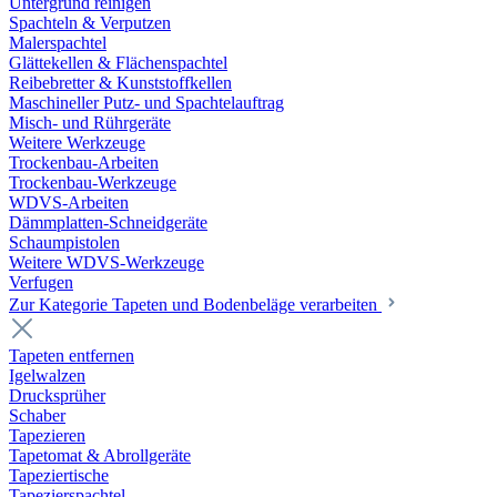
Untergrund reinigen
Spachteln & Verputzen
Malerspachtel
Glättekellen & Flächenspachtel
Reibebretter & Kunststoffkellen
Maschineller Putz- und Spachtelauftrag
Misch- und Rührgeräte
Weitere Werkzeuge
Trockenbau-Arbeiten
Trockenbau-Werkzeuge
WDVS-Arbeiten
Dämmplatten-Schneidgeräte
Schaumpistolen
Weitere WDVS-Werkzeuge
Verfugen
Zur Kategorie Tapeten und Bodenbeläge verarbeiten
Tapeten entfernen
Igelwalzen
Drucksprüher
Schaber
Tapezieren
Tapetomat & Abrollgeräte
Tapeziertische
Tapezierspachtel