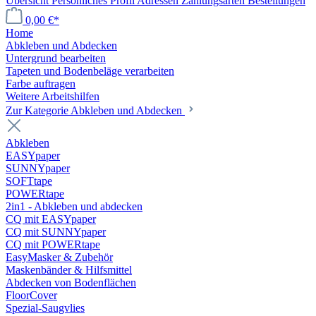
Übersicht
Persönliches Profil
Adressen
Zahlungsarten
Bestellungen
0,00 €*
Home
Abkleben und Abdecken
Untergrund bearbeiten
Tapeten und Bodenbeläge verarbeiten
Farbe auftragen
Weitere Arbeitshilfen
Zur Kategorie Abkleben und Abdecken
Abkleben
EASYpaper
SUNNYpaper
SOFTtape
POWERtape
2in1 - Abkleben und abdecken
CQ mit EASYpaper
CQ mit SUNNYpaper
CQ mit POWERtape
EasyMasker & Zubehör
Maskenbänder & Hilfsmittel
Abdecken von Bodenflächen
FloorCover
Spezial-Saugvlies