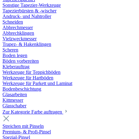
Sonstige Tapezier-Werkzeuge
Tapezierbürsten & -wischer
Andruck- und Nahtroller
Schneiden
Abbrechmesser
Abbrechklingen
Vielzweckmesser
Trapez- & Hakenklingen
Scheren
Boden legen
Böden vorbereiten
Kleberauftrag
Werkzeuge für Teppichböden
Werkzeuge für Hartböden
Werkzeuge für Parkett und Laminat
Bodenbeschichtung
Glasarbeiten
Kittmesser
Glasschaber
Zur Kategorie Farbe auftragen
Streichen mit Pinseln
Premium- & Profi-Pinsel
Spezial-Pinsel