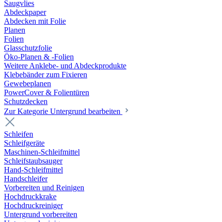
Saugvlies
Abdeckpaper
Abdecken mit Folie
Planen
Folien
Glasschutzfolie
Öko-Planen & -Folien
Weitere Anklebe- und Abdeckprodukte
Klebebänder zum Fixieren
Gewebeplanen
PowerCover & Folientüren
Schutzdecken
Zur Kategorie Untergrund bearbeiten
Schleifen
Schleifgeräte
Maschinen-Schleifmittel
Schleifstaubsauger
Hand-Schleifmittel
Handschleifer
Vorbereiten und Reinigen
Hochdruckkrake
Hochdruckreiniger
Untergrund vorbereiten