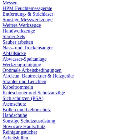
Messen
HPM-Feuchtemessgeräte
Entfernung- & Strichlaser
Sonstige Messwerkzeuge
Weitere Werkzeuge
Handwerkzeuge
Starter-Sets
Sauber arbeiten
Nass- und Trockensauger
Abfallsäcke
Abwasser-Spaltanlage
Werkzeugreinigung
Optimale Arbeitsbedingungen
Airclean, Bautrockner & Heizgeräte
Strahler und Leuchten
Kabeltrommeln
Knieschoner und Schutzanzüge
Sich schützen (PSA)
Atemschutz
Brillen und Gehörschutz
Handschuhe
Sonstige Schutzausrüstung
Novocare Hautschutz
Reinigungstücher
Arbeitshilfen