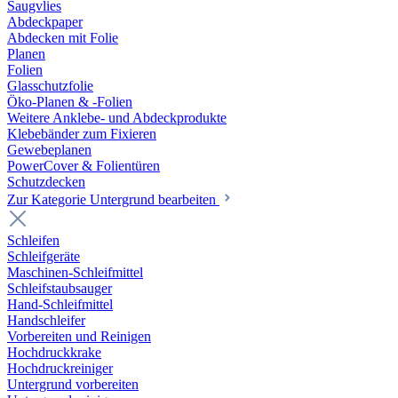
Saugvlies
Abdeckpaper
Abdecken mit Folie
Planen
Folien
Glasschutzfolie
Öko-Planen & -Folien
Weitere Anklebe- und Abdeckprodukte
Klebebänder zum Fixieren
Gewebeplanen
PowerCover & Folientüren
Schutzdecken
Zur Kategorie Untergrund bearbeiten
Schleifen
Schleifgeräte
Maschinen-Schleifmittel
Schleifstaubsauger
Hand-Schleifmittel
Handschleifer
Vorbereiten und Reinigen
Hochdruckkrake
Hochdruckreiniger
Untergrund vorbereiten