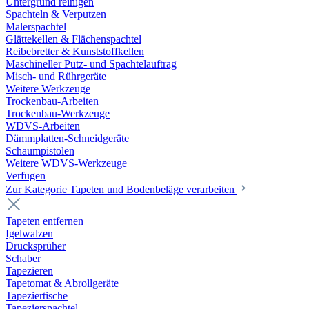
Untergrund reinigen
Spachteln & Verputzen
Malerspachtel
Glättekellen & Flächenspachtel
Reibebretter & Kunststoffkellen
Maschineller Putz- und Spachtelauftrag
Misch- und Rührgeräte
Weitere Werkzeuge
Trockenbau-Arbeiten
Trockenbau-Werkzeuge
WDVS-Arbeiten
Dämmplatten-Schneidgeräte
Schaumpistolen
Weitere WDVS-Werkzeuge
Verfugen
Zur Kategorie Tapeten und Bodenbeläge verarbeiten
Tapeten entfernen
Igelwalzen
Drucksprüher
Schaber
Tapezieren
Tapetomat & Abrollgeräte
Tapeziertische
Tapezierspachtel