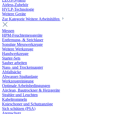
LEOS-System
Airless-Zubehör
HVLP-Technologie
Weitere Geräte
Zur Kategorie Weitere Arbeitshilfen
Messen
HPM-Feuchtemessgeräte
Entfernung- & Strichlaser
Sonstige Messwerkzeuge
Weitere Werkzeuge
Handwerkzeuge
Starter-Sets
Sauber arbeiten
Nass- und Trockensauger
Abfallsäcke
Abwasser-Spaltanlage
Werkzeugreinigung
Optimale Arbeitsbedingungen
Airclean, Bautrockner & Heizgeräte
Strahler und Leuchten
Kabeltrommeln
Knieschoner und Schutzanzüge
Sich schützen (PSA)
Atemschutz