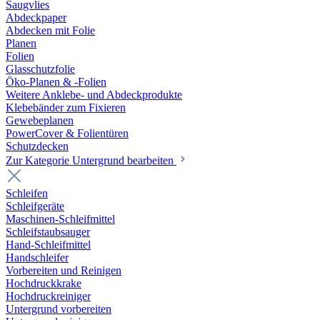
Saugvlies
Abdeckpaper
Abdecken mit Folie
Planen
Folien
Glasschutzfolie
Öko-Planen & -Folien
Weitere Anklebe- und Abdeckprodukte
Klebebänder zum Fixieren
Gewebeplanen
PowerCover & Folientüren
Schutzdecken
Zur Kategorie Untergrund bearbeiten
Schleifen
Schleifgeräte
Maschinen-Schleifmittel
Schleifstaubsauger
Hand-Schleifmittel
Handschleifer
Vorbereiten und Reinigen
Hochdruckkrake
Hochdruckreiniger
Untergrund vorbereiten