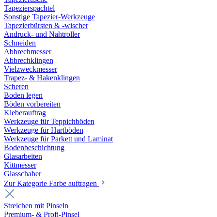
Tapezierspachtel
Sonstige Tapezier-Werkzeuge
Tapezierbürsten & -wischer
Andruck- und Nahtroller
Schneiden
Abbrechmesser
Abbrechklingen
Vielzweckmesser
Trapez- & Hakenklingen
Scheren
Boden legen
Böden vorbereiten
Kleberauftrag
Werkzeuge für Teppichböden
Werkzeuge für Hartböden
Werkzeuge für Parkett und Laminat
Bodenbeschichtung
Glasarbeiten
Kittmesser
Glasschaber
Zur Kategorie Farbe auftragen
Streichen mit Pinseln
Premium- & Profi-Pinsel