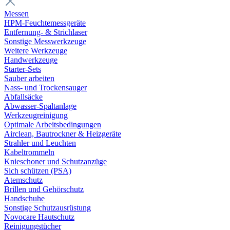
Messen
HPM-Feuchtemessgeräte
Entfernung- & Strichlaser
Sonstige Messwerkzeuge
Weitere Werkzeuge
Handwerkzeuge
Starter-Sets
Sauber arbeiten
Nass- und Trockensauger
Abfallsäcke
Abwasser-Spaltanlage
Werkzeugreinigung
Optimale Arbeitsbedingungen
Airclean, Bautrockner & Heizgeräte
Strahler und Leuchten
Kabeltrommeln
Knieschoner und Schutzanzüge
Sich schützen (PSA)
Atemschutz
Brillen und Gehörschutz
Handschuhe
Sonstige Schutzausrüstung
Novocare Hautschutz
Reinigungstücher