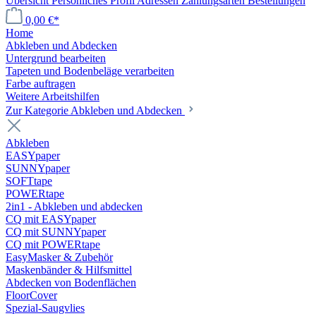
Übersicht
Persönliches Profil
Adressen
Zahlungsarten
Bestellungen
0,00 €*
Home
Abkleben und Abdecken
Untergrund bearbeiten
Tapeten und Bodenbeläge verarbeiten
Farbe auftragen
Weitere Arbeitshilfen
Zur Kategorie Abkleben und Abdecken
Abkleben
EASYpaper
SUNNYpaper
SOFTtape
POWERtape
2in1 - Abkleben und abdecken
CQ mit EASYpaper
CQ mit SUNNYpaper
CQ mit POWERtape
EasyMasker & Zubehör
Maskenbänder & Hilfsmittel
Abdecken von Bodenflächen
FloorCover
Spezial-Saugvlies