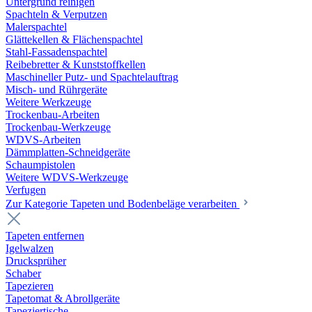
Untergrund reinigen
Spachteln & Verputzen
Malerspachtel
Glättekellen & Flächenspachtel
Stahl-Fassadenspachtel
Reibebretter & Kunststoffkellen
Maschineller Putz- und Spachtelauftrag
Misch- und Rührgeräte
Weitere Werkzeuge
Trockenbau-Arbeiten
Trockenbau-Werkzeuge
WDVS-Arbeiten
Dämmplatten-Schneidgeräte
Schaumpistolen
Weitere WDVS-Werkzeuge
Verfugen
Zur Kategorie Tapeten und Bodenbeläge verarbeiten
Tapeten entfernen
Igelwalzen
Drucksprüher
Schaber
Tapezieren
Tapetomat & Abrollgeräte
Tapeziertische