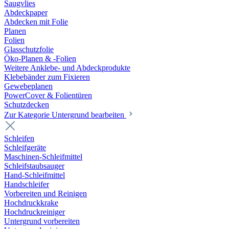
Saugvlies
Abdeckpaper
Abdecken mit Folie
Planen
Folien
Glasschutzfolie
Öko-Planen & -Folien
Weitere Anklebe- und Abdeckprodukte
Klebebänder zum Fixieren
Gewebeplanen
PowerCover & Folientüren
Schutzdecken
Zur Kategorie Untergrund bearbeiten
Schleifen
Schleifgeräte
Maschinen-Schleifmittel
Schleifstaubsauger
Hand-Schleifmittel
Handschleifer
Vorbereiten und Reinigen
Hochdruckkrake
Hochdruckreiniger
Untergrund vorbereiten