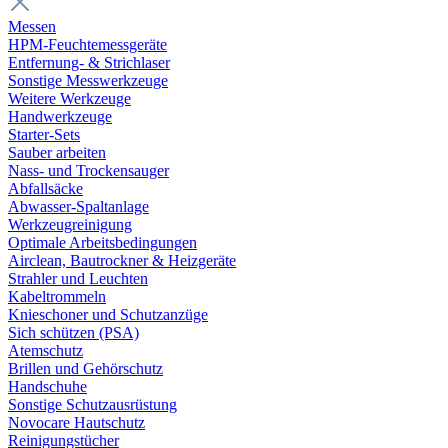
Messen
HPM-Feuchtemessgeräte
Entfernung- & Strichlaser
Sonstige Messwerkzeuge
Weitere Werkzeuge
Handwerkzeuge
Starter-Sets
Sauber arbeiten
Nass- und Trockensauger
Abfallsäcke
Abwasser-Spaltanlage
Werkzeugreinigung
Optimale Arbeitsbedingungen
Airclean, Bautrockner & Heizgeräte
Strahler und Leuchten
Kabeltrommeln
Knieschoner und Schutzanzüge
Sich schützen (PSA)
Atemschutz
Brillen und Gehörschutz
Handschuhe
Sonstige Schutzausrüstung
Novocare Hautschutz
Reinigungstücher