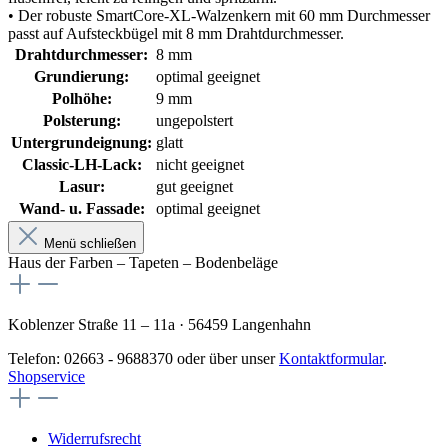
• Der robuste SmartCore-XL-Walzenkern mit 60 mm Durchmesser
passt auf Aufsteckbügel mit 8 mm Drahtdurchmesser.
Drahtdurchmesser:
8 mm
Grundierung:
optimal geeignet
Polhöhe:
9 mm
Polsterung:
ungepolstert
Untergrundeignung:
glatt
Classic-LH-Lack:
nicht geeignet
Lasur:
gut geeignet
Wand- u. Fassade:
optimal geeignet
Menü schließen
Haus der Farben – Tapeten – Bodenbeläge
Koblenzer Straße 11 – 11a · 56459 Langenhahn
Telefon: 02663 - 9688370 oder über unser
Kontaktformular
.
Shopservice
Widerrufsrecht