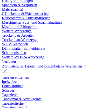
Untergrund reinigen
Spachteln & Verputzen
Malerspachtel
Glättekellen & Flächenspachtel
Reibebretter & Kunststoffkellen
Maschineller Putz- und Spachtelauftrag
Misch- und Rührgeräte
Weitere Werkzeuge
Trockenbau-Arbeiten
Trockenbau-Werkzeuge
WDVS-Arbeiten
Dämmplatten-Schneidgeräte
Schaumpistolen
Weitere WDVS-Werkzeuge
Verfugen
Zur Kategorie Tapeten und Bodenbeläge verarbeiten
Tapeten entfernen
Igelwalzen
Drucksprüher
Schaber
Tapezieren
Tapetomat & Abrollgeräte
Tapeziertische
Tapezierspachtel