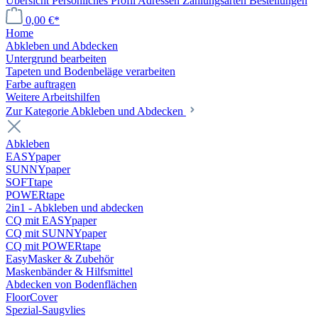
Übersicht
Persönliches Profil
Adressen
Zahlungsarten
Bestellungen
0,00 €*
Home
Abkleben und Abdecken
Untergrund bearbeiten
Tapeten und Bodenbeläge verarbeiten
Farbe auftragen
Weitere Arbeitshilfen
Zur Kategorie Abkleben und Abdecken
Abkleben
EASYpaper
SUNNYpaper
SOFTtape
POWERtape
2in1 - Abkleben und abdecken
CQ mit EASYpaper
CQ mit SUNNYpaper
CQ mit POWERtape
EasyMasker & Zubehör
Maskenbänder & Hilfsmittel
Abdecken von Bodenflächen
FloorCover
Spezial-Saugvlies