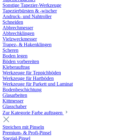
Sonstige Tapezier-Werkzeuge
Tapezierbürsten & -wischer
Andruck- und Nahtroller
Schneiden
Abbrechmesser
Abbrechklingen
Vielzweckmesser
Trapez- & Hakenklingen
Scheren
Boden legen
Böden vorbereiten
Kleberauftrag
Werkzeuge für Teppichböden
Werkzeuge für Hartböden
Werkzeuge für Parkett und Laminat
Bodenbeschichtung
Glasarbeiten
Kittmesser
Glasschaber
Zur Kategorie Farbe auftragen
Streichen mit Pinseln
Premium- & Profi-Pinsel
Spezial-Pinsel