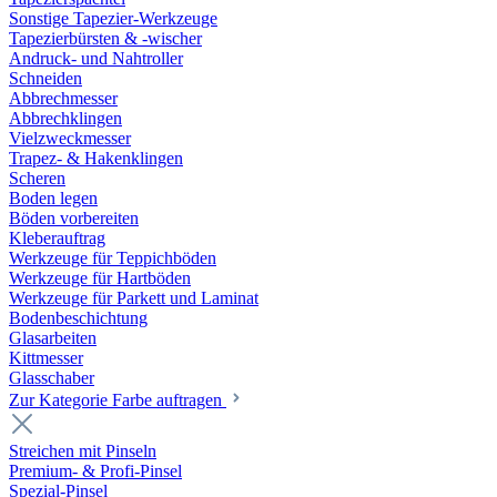
Sonstige Tapezier-Werkzeuge
Tapezierbürsten & -wischer
Andruck- und Nahtroller
Schneiden
Abbrechmesser
Abbrechklingen
Vielzweckmesser
Trapez- & Hakenklingen
Scheren
Boden legen
Böden vorbereiten
Kleberauftrag
Werkzeuge für Teppichböden
Werkzeuge für Hartböden
Werkzeuge für Parkett und Laminat
Bodenbeschichtung
Glasarbeiten
Kittmesser
Glasschaber
Zur Kategorie Farbe auftragen
Streichen mit Pinseln
Premium- & Profi-Pinsel
Spezial-Pinsel