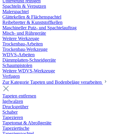
Untergrund reinigen
Spachteln & Verputzen
Malerspachtel
Glättekellen & Flächenspachtel
Reibebretter & Kunststoffkellen
Maschineller Putz- und Spachtelauftrag
Misch- und Rührgeräte
Weitere Werkzeuge
Trockenbau-Arbeiten
Trockenbau-Werkzeuge
WDVS-Arbeiten
Dämmplatten-Schneidgeräte
Schaumpistolen
Weitere WDVS-Werkzeuge
Verfugen
Zur Kategorie Tapeten und Bodenbeläge verarbeiten
Tapeten entfernen
Igelwalzen
Drucksprüher
Schaber
Tapezieren
Tapetomat & Abrollgeräte
Tapeziertische
Tapezierspachtel