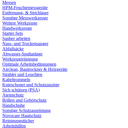
Messen
HPM-Feuchtemessgeräte
Entfernung- & Strichlaser
Sonstige Messwerkzeuge
Weitere Werkzeuge
Handwerkzeuge
Starter-Sets
Sauber arbeiten
Nass- und Trockensauger
Abfallsäcke
Abwasser-Spaltanlage
Werkzeugreinigung
Optimale Arbeitsbedingungen
Airclean, Bautrockner & Heizgeräte
Strahler und Leuchten
Kabeltrommeln
Knieschoner und Schutzanzüge
Sich schützen (PSA)
Atemschutz
Brillen und Gehörschutz
Handschuhe
Sonstige Schutzausrüstung
Novocare Hautschutz
Reinigungstücher
Arbeitshilfen