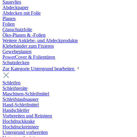
Saugvlies
Abdeckpaper
Abdecken mit Folie
Planen
Folien
Glasschutzfolie
Öko-Planen & -Folien
Weitere Anklebe- und Abdeckprodukte
Klebebänder zum Fixieren
Gewebeplanen
PowerCover & Folientüren
Schutzdecken
Zur Kategorie Untergrund bearbeiten
Schleifen
Schleifgeräte
Maschinen-Schleifmittel
Schleifstaubsauger
Hand-Schleifmittel
Handschleifer
Vorbereiten und Reinigen
Hochdruckkrake
Hochdruckreiniger
Untergrund vorbereiten