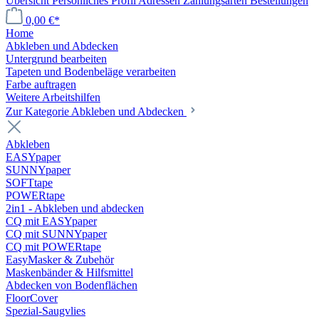
Übersicht
Persönliches Profil
Adressen
Zahlungsarten
Bestellungen
0,00 €*
Home
Abkleben und Abdecken
Untergrund bearbeiten
Tapeten und Bodenbeläge verarbeiten
Farbe auftragen
Weitere Arbeitshilfen
Zur Kategorie Abkleben und Abdecken
Abkleben
EASYpaper
SUNNYpaper
SOFTtape
POWERtape
2in1 - Abkleben und abdecken
CQ mit EASYpaper
CQ mit SUNNYpaper
CQ mit POWERtape
EasyMasker & Zubehör
Maskenbänder & Hilfsmittel
Abdecken von Bodenflächen
FloorCover
Spezial-Saugvlies