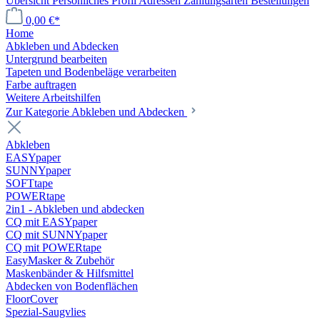
Übersicht
Persönliches Profil
Adressen
Zahlungsarten
Bestellungen
0,00 €*
Home
Abkleben und Abdecken
Untergrund bearbeiten
Tapeten und Bodenbeläge verarbeiten
Farbe auftragen
Weitere Arbeitshilfen
Zur Kategorie Abkleben und Abdecken
Abkleben
EASYpaper
SUNNYpaper
SOFTtape
POWERtape
2in1 - Abkleben und abdecken
CQ mit EASYpaper
CQ mit SUNNYpaper
CQ mit POWERtape
EasyMasker & Zubehör
Maskenbänder & Hilfsmittel
Abdecken von Bodenflächen
FloorCover
Spezial-Saugvlies