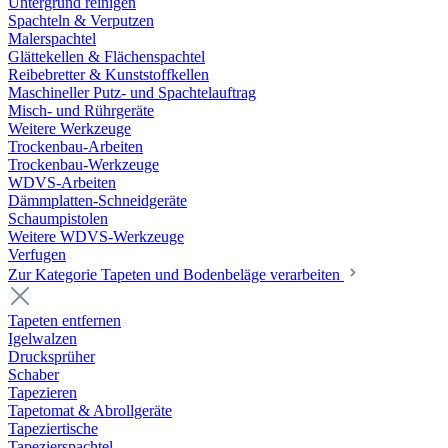
Untergrund reinigen
Spachteln & Verputzen
Malerspachtel
Glättekellen & Flächenspachtel
Reibebretter & Kunststoffkellen
Maschineller Putz- und Spachtelauftrag
Misch- und Rührgeräte
Weitere Werkzeuge
Trockenbau-Arbeiten
Trockenbau-Werkzeuge
WDVS-Arbeiten
Dämmplatten-Schneidgeräte
Schaumpistolen
Weitere WDVS-Werkzeuge
Verfugen
Zur Kategorie Tapeten und Bodenbeläge verarbeiten
Tapeten entfernen
Igelwalzen
Drucksprüher
Schaber
Tapezieren
Tapetomat & Abrollgeräte
Tapeziertische
Tapezierspachtel