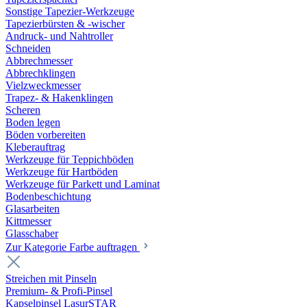
Sonstige Tapezier-Werkzeuge
Tapezierbürsten & -wischer
Andruck- und Nahtroller
Schneiden
Abbrechmesser
Abbrechklingen
Vielzweckmesser
Trapez- & Hakenklingen
Scheren
Boden legen
Böden vorbereiten
Kleberauftrag
Werkzeuge für Teppichböden
Werkzeuge für Hartböden
Werkzeuge für Parkett und Laminat
Bodenbeschichtung
Glasarbeiten
Kittmesser
Glasschaber
Zur Kategorie Farbe auftragen
Streichen mit Pinseln
Premium- & Profi-Pinsel
Kapselpinsel LasurSTAR