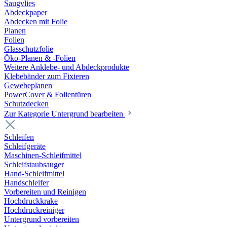
Saugvlies
Abdeckpaper
Abdecken mit Folie
Planen
Folien
Glasschutzfolie
Öko-Planen & -Folien
Weitere Anklebe- und Abdeckprodukte
Klebebänder zum Fixieren
Gewebeplanen
PowerCover & Folientüren
Schutzdecken
Zur Kategorie Untergrund bearbeiten
Schleifen
Schleifgeräte
Maschinen-Schleifmittel
Schleifstaubsauger
Hand-Schleifmittel
Handschleifer
Vorbereiten und Reinigen
Hochdruckkrake
Hochdruckreiniger
Untergrund vorbereiten