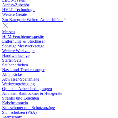
LEOS-System
Airless-Zubehör
HVLP-Technologie
Weitere Geräte
Zur Kategorie Weitere Arbeitshilfen
Messen
HPM-Feuchtemessgeräte
Entfernung- & Strichlaser
Sonstige Messwerkzeuge
Weitere Werkzeuge
Handwerkzeuge
Starter-Sets
Sauber arbeiten
Nass- und Trockensauger
Abfallsäcke
Abwasser-Spaltanlage
Werkzeugreinigung
Optimale Arbeitsbedingungen
Airclean, Bautrockner & Heizgeräte
Strahler und Leuchten
Kabeltrommeln
Knieschoner und Schutzanzüge
Sich schützen (PSA)
Atemschutz