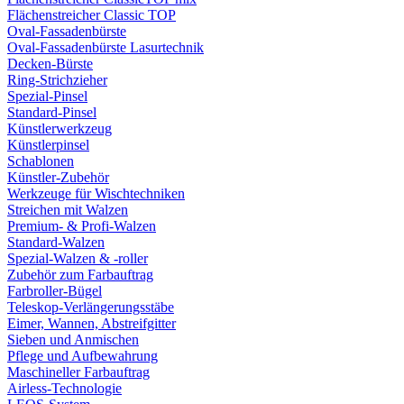
Flächenstreicher Classic TOP
Oval-Fassadenbürste
Oval-Fassadenbürste Lasurtechnik
Decken-Bürste
Ring-Strichzieher
Spezial-Pinsel
Standard-Pinsel
Künstlerwerkzeug
Künstlerpinsel
Schablonen
Künstler-Zubehör
Werkzeuge für Wischtechniken
Streichen mit Walzen
Premium- & Profi-Walzen
Standard-Walzen
Spezial-Walzen & -roller
Zubehör zum Farbauftrag
Farbroller-Bügel
Teleskop-Verlängerungsstäbe
Eimer, Wannen, Abstreifgitter
Sieben und Anmischen
Pflege und Aufbewahrung
Maschineller Farbauftrag
Airless-Technologie