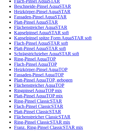
Flach-Pinsel AquaSTAR
Beschneide-Pinsel AquaSTAR
Heizkörper-Pinsel AquaSTAR
Fassaden-Pinsel AquaSTAR
Platt-Pinsel AquaSTAR
Flächenstreicher AquaSTAR
Kapselpinsel AquaSTAR soft
Kapselpinsel spitze Form AquaSTAR soft
Flach-Pinsel AquaSTAR soft
Platt-Pinsel AquaSTAR soft
Schrägstrichzieher AquaSTAR soft
Ring-Pinsel AquaTOP
Flach-Pinsel AquaTOP
Heizkörper-Pinsel AquaTOP
Fassaden-Pinsel AquaTOP
Platt-Pinsel AquaTOP, gebogen
Flächenstreicher AquaTOP
Ringpinsel AquaTOP mix
Platt-Pinsel AquaTOP mix
Ring-Pinsel ClassicSTAR
Flach-Pinsel ClassicSTAR
Platt-Pinsel ClassicSTAR
Flächenstreicher ClassicSTAR
Ring-Pinsel ClassicSTAR mix
Franz. Ring-Pinsel ClassicSTAR mix