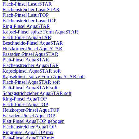
Flach-Pinsel LasurSTAR
Flächenstreicher LasurSTAR
Flach-Pinsel LasurTOP
Flächenstreicher LasurTOP
Ring-Pinsel AquaSTAR
Kapsel-Pinsel spitze Form AquaSTAR
Flach-Pinsel AquaSTAR
Beschneide-Pinsel AquaSTAR
Heizkörper-Pinsel AquaSTAR
Fassaden-Pinsel AquaSTAR
Platt-Pinsel AquaSTAR
Flächenstreicher AquaSTAR
Kapselpinsel AquaSTAR soft
Kapselpinsel spitze Form AquaSTAR soft
Flach-Pinsel AquaSTAR soft
Platt-Pinsel AquaSTAR soft
Schrägstrichzieher AquaSTAR soft
Ring-Pinsel AquaTOP
Flach-Pinsel AquaTOP
Heizkörper-Pinsel AquaTOP
Fassaden-Pinsel AquaTOP
Platt-Pinsel AquaTOP, gebogen
Flächenstreicher AquaTOP
Ringpinsel AquaTOP mix
Platt-Pinsel AquaTOP mix