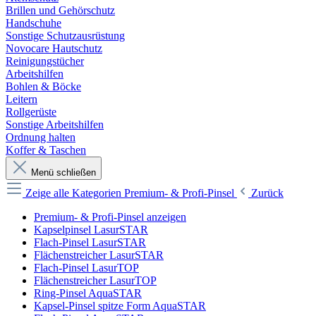
Brillen und Gehörschutz
Handschuhe
Sonstige Schutzausrüstung
Novocare Hautschutz
Reinigungstücher
Arbeitshilfen
Bohlen & Böcke
Leitern
Rollgerüste
Sonstige Arbeitshilfen
Ordnung halten
Koffer & Taschen
Menü schließen
Zeige alle Kategorien
Premium- & Profi-Pinsel
Zurück
Premium- & Profi-Pinsel anzeigen
Kapselpinsel LasurSTAR
Flach-Pinsel LasurSTAR
Flächenstreicher LasurSTAR
Flach-Pinsel LasurTOP
Flächenstreicher LasurTOP
Ring-Pinsel AquaSTAR
Kapsel-Pinsel spitze Form AquaSTAR