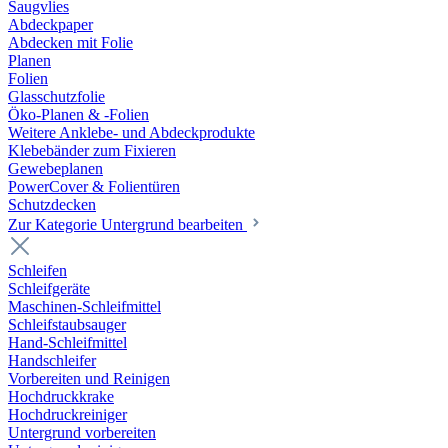
Saugvlies
Abdeckpaper
Abdecken mit Folie
Planen
Folien
Glasschutzfolie
Öko-Planen & -Folien
Weitere Anklebe- und Abdeckprodukte
Klebebänder zum Fixieren
Gewebeplanen
PowerCover & Folientüren
Schutzdecken
Zur Kategorie Untergrund bearbeiten
Schleifen
Schleifgeräte
Maschinen-Schleifmittel
Schleifstaubsauger
Hand-Schleifmittel
Handschleifer
Vorbereiten und Reinigen
Hochdruckkrake
Hochdruckreiniger
Untergrund vorbereiten