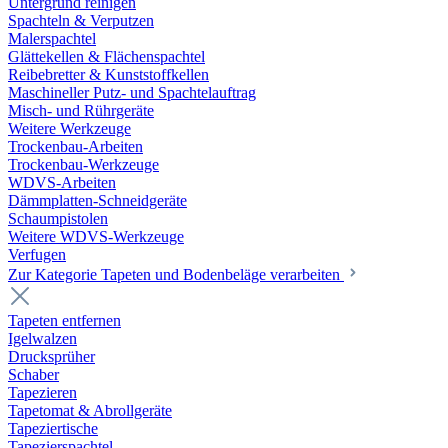
Untergrund reinigen
Spachteln & Verputzen
Malerspachtel
Glättekellen & Flächenspachtel
Reibebretter & Kunststoffkellen
Maschineller Putz- und Spachtelauftrag
Misch- und Rührgeräte
Weitere Werkzeuge
Trockenbau-Arbeiten
Trockenbau-Werkzeuge
WDVS-Arbeiten
Dämmplatten-Schneidgeräte
Schaumpistolen
Weitere WDVS-Werkzeuge
Verfugen
Zur Kategorie Tapeten und Bodenbeläge verarbeiten
Tapeten entfernen
Igelwalzen
Drucksprüher
Schaber
Tapezieren
Tapetomat & Abrollgeräte
Tapeziertische
Tapezierspachtel