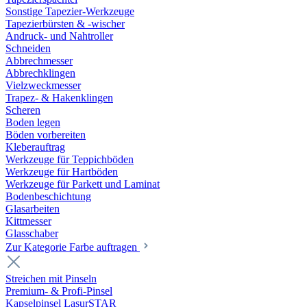
Sonstige Tapezier-Werkzeuge
Tapezierbürsten & -wischer
Andruck- und Nahtroller
Schneiden
Abbrechmesser
Abbrechklingen
Vielzweckmesser
Trapez- & Hakenklingen
Scheren
Boden legen
Böden vorbereiten
Kleberauftrag
Werkzeuge für Teppichböden
Werkzeuge für Hartböden
Werkzeuge für Parkett und Laminat
Bodenbeschichtung
Glasarbeiten
Kittmesser
Glasschaber
Zur Kategorie Farbe auftragen
Streichen mit Pinseln
Premium- & Profi-Pinsel
Kapselpinsel LasurSTAR