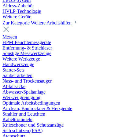
LEOS-System
Airless-Zubehör
HVLP-Technologie
Weitere Geräte
Zur Kategorie Weitere Arbeitshilfen
Messen
HPM-Feuchtemessgeräte
Entfernung- & Strichlaser
Sonstige Messwerkzeuge
Weitere Werkzeuge
Handwerkzeuge
Starter-Sets
Sauber arbeiten
Nass- und Trockensauger
Abfallsäcke
Abwasser-Spaltanlage
Werkzeugreinigung
Optimale Arbeitsbedingungen
Airclean, Bautrockner & Heizgeräte
Strahler und Leuchten
Kabeltrommeln
Knieschoner und Schutzanzüge
Sich schützen (PSA)
Atemschutz