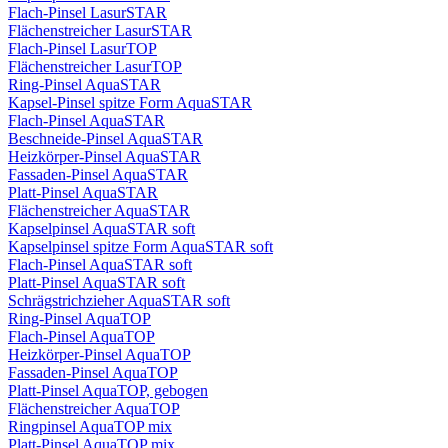
Flach-Pinsel LasurSTAR
Flächenstreicher LasurSTAR
Flach-Pinsel LasurTOP
Flächenstreicher LasurTOP
Ring-Pinsel AquaSTAR
Kapsel-Pinsel spitze Form AquaSTAR
Flach-Pinsel AquaSTAR
Beschneide-Pinsel AquaSTAR
Heizkörper-Pinsel AquaSTAR
Fassaden-Pinsel AquaSTAR
Platt-Pinsel AquaSTAR
Flächenstreicher AquaSTAR
Kapselpinsel AquaSTAR soft
Kapselpinsel spitze Form AquaSTAR soft
Flach-Pinsel AquaSTAR soft
Platt-Pinsel AquaSTAR soft
Schrägstrichzieher AquaSTAR soft
Ring-Pinsel AquaTOP
Flach-Pinsel AquaTOP
Heizkörper-Pinsel AquaTOP
Fassaden-Pinsel AquaTOP
Platt-Pinsel AquaTOP, gebogen
Flächenstreicher AquaTOP
Ringpinsel AquaTOP mix
Platt-Pinsel AquaTOP mix