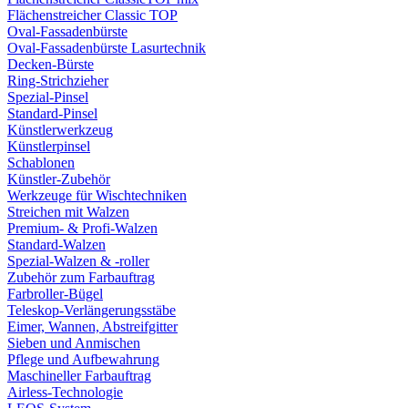
Flächenstreicher Classic TOP
Oval-Fassadenbürste
Oval-Fassadenbürste Lasurtechnik
Decken-Bürste
Ring-Strichzieher
Spezial-Pinsel
Standard-Pinsel
Künstlerwerkzeug
Künstlerpinsel
Schablonen
Künstler-Zubehör
Werkzeuge für Wischtechniken
Streichen mit Walzen
Premium- & Profi-Walzen
Standard-Walzen
Spezial-Walzen & -roller
Zubehör zum Farbauftrag
Farbroller-Bügel
Teleskop-Verlängerungsstäbe
Eimer, Wannen, Abstreifgitter
Sieben und Anmischen
Pflege und Aufbewahrung
Maschineller Farbauftrag
Airless-Technologie