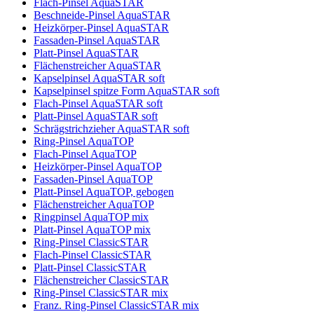
Flach-Pinsel AquaSTAR
Beschneide-Pinsel AquaSTAR
Heizkörper-Pinsel AquaSTAR
Fassaden-Pinsel AquaSTAR
Platt-Pinsel AquaSTAR
Flächenstreicher AquaSTAR
Kapselpinsel AquaSTAR soft
Kapselpinsel spitze Form AquaSTAR soft
Flach-Pinsel AquaSTAR soft
Platt-Pinsel AquaSTAR soft
Schrägstrichzieher AquaSTAR soft
Ring-Pinsel AquaTOP
Flach-Pinsel AquaTOP
Heizkörper-Pinsel AquaTOP
Fassaden-Pinsel AquaTOP
Platt-Pinsel AquaTOP, gebogen
Flächenstreicher AquaTOP
Ringpinsel AquaTOP mix
Platt-Pinsel AquaTOP mix
Ring-Pinsel ClassicSTAR
Flach-Pinsel ClassicSTAR
Platt-Pinsel ClassicSTAR
Flächenstreicher ClassicSTAR
Ring-Pinsel ClassicSTAR mix
Franz. Ring-Pinsel ClassicSTAR mix