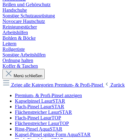
Brillen und Gehörschutz
Handschuhe
Sonstige Schutzausrüstung
Novocare Hautschutz
Reinigungstücher
Arbeitshilfen
Bohlen & Böcke
Leitern
Rollgerüste
Sonstige Arbeitshilfen
Ordnung halten
Koffer & Taschen
Menü schließen
Zeige alle Kategorien
Premium- & Profi-Pinsel
Zurück
Premium- & Profi-Pinsel anzeigen
Kapselpinsel LasurSTAR
Flach-Pinsel LasurSTAR
Flächenstreicher LasurSTAR
Flach-Pinsel LasurTOP
Flächenstreicher LasurTOP
Ring-Pinsel AquaSTAR
Kapsel-Pinsel spitze Form AquaSTAR