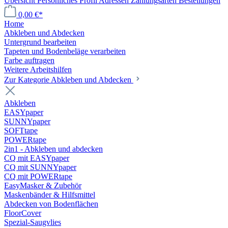
Übersicht
Persönliches Profil
Adressen
Zahlungsarten
Bestellungen
0,00 €*
Home
Abkleben und Abdecken
Untergrund bearbeiten
Tapeten und Bodenbeläge verarbeiten
Farbe auftragen
Weitere Arbeitshilfen
Zur Kategorie Abkleben und Abdecken
Abkleben
EASYpaper
SUNNYpaper
SOFTtape
POWERtape
2in1 - Abkleben und abdecken
CQ mit EASYpaper
CQ mit SUNNYpaper
CQ mit POWERtape
EasyMasker & Zubehör
Maskenbänder & Hilfsmittel
Abdecken von Bodenflächen
FloorCover
Spezial-Saugvlies