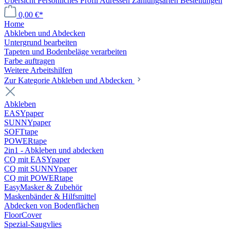
Übersicht
Persönliches Profil
Adressen
Zahlungsarten
Bestellungen
0,00 €*
Home
Abkleben und Abdecken
Untergrund bearbeiten
Tapeten und Bodenbeläge verarbeiten
Farbe auftragen
Weitere Arbeitshilfen
Zur Kategorie Abkleben und Abdecken
Abkleben
EASYpaper
SUNNYpaper
SOFTtape
POWERtape
2in1 - Abkleben und abdecken
CQ mit EASYpaper
CQ mit SUNNYpaper
CQ mit POWERtape
EasyMasker & Zubehör
Maskenbänder & Hilfsmittel
Abdecken von Bodenflächen
FloorCover
Spezial-Saugvlies