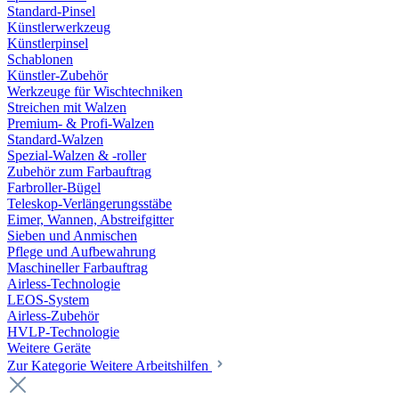
Standard-Pinsel
Künstlerwerkzeug
Künstlerpinsel
Schablonen
Künstler-Zubehör
Werkzeuge für Wischtechniken
Streichen mit Walzen
Premium- & Profi-Walzen
Standard-Walzen
Spezial-Walzen & -roller
Zubehör zum Farbauftrag
Farbroller-Bügel
Teleskop-Verlängerungsstäbe
Eimer, Wannen, Abstreifgitter
Sieben und Anmischen
Pflege und Aufbewahrung
Maschineller Farbauftrag
Airless-Technologie
LEOS-System
Airless-Zubehör
HVLP-Technologie
Weitere Geräte
Zur Kategorie Weitere Arbeitshilfen