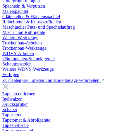
Untergrund reinigen
Spachteln & Verputzen
Malerspachtel
Glättekellen & Flächenspachtel
Reibebretter & Kunststoffkellen
Maschineller Putz- und Spachtelauftrag
Misch- und Rührgeräte
Weitere Werkzeuge
Trockenbau-Arbeiten
Trockenbau-Werkzeuge
WDVS-Arbeiten
Dämmplatten-Schneidgeräte
Schaumpistolen
Weitere WDVS-Werkzeuge
Verfugen
Zur Kategorie Tapeten und Bodenbeläge verarbeiten
Tapeten entfernen
Igelwalzen
Drucksprüher
Schaber
Tapezieren
Tapetomat & Abrollgeräte
Tapeziertische
Tapezierspachtel