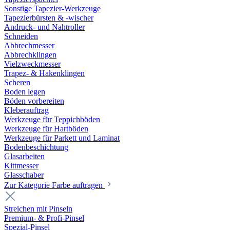
Sonstige Tapezier-Werkzeuge
Tapezierbürsten & -wischer
Andruck- und Nahtroller
Schneiden
Abbrechmesser
Abbrechklingen
Vielzweckmesser
Trapez- & Hakenklingen
Scheren
Boden legen
Böden vorbereiten
Kleberauftrag
Werkzeuge für Teppichböden
Werkzeuge für Hartböden
Werkzeuge für Parkett und Laminat
Bodenbeschichtung
Glasarbeiten
Kittmesser
Glasschaber
Zur Kategorie Farbe auftragen
Streichen mit Pinseln
Premium- & Profi-Pinsel
Spezial-Pinsel