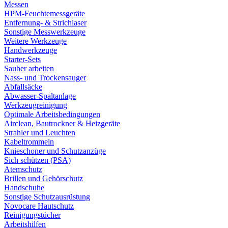
Messen
HPM-Feuchtemessgeräte
Entfernung- & Strichlaser
Sonstige Messwerkzeuge
Weitere Werkzeuge
Handwerkzeuge
Starter-Sets
Sauber arbeiten
Nass- und Trockensauger
Abfallsäcke
Abwasser-Spaltanlage
Werkzeugreinigung
Optimale Arbeitsbedingungen
Airclean, Bautrockner & Heizgeräte
Strahler und Leuchten
Kabeltrommeln
Knieschoner und Schutzanzüge
Sich schützen (PSA)
Atemschutz
Brillen und Gehörschutz
Handschuhe
Sonstige Schutzausrüstung
Novocare Hautschutz
Reinigungstücher
Arbeitshilfen