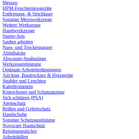
Messen
HPM-Feuchtemessgeräte
Entfernung- & Strichlaser
Sonstige Messwerkzeuge
Weitere Werkzeuge
Handwerkzeuge
Starter-Sets
Sauber arbeiten
Nass- und Trockensauger
Abfallsäcke
Abwasser-Spaltanlage
Werkzeugreinigung
Optimale Arbeitsbedingungen
Airclean, Bautrockner & Heizgeräte
Strahler und Leuchten
Kabeltrommeln
Knieschoner und Schutzanzüge
Sich schützen (PSA)
Atemschutz
Brillen und Gehörschutz
Handschuhe
Sonstige Schutzausrüstung
Novocare Hautschutz
Reinigungstücher
Arbeitshilfen