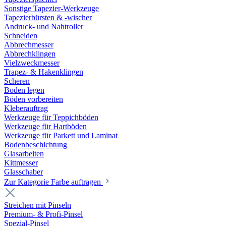
Sonstige Tapezier-Werkzeuge
Tapezierbürsten & -wischer
Andruck- und Nahtroller
Schneiden
Abbrechmesser
Abbrechklingen
Vielzweckmesser
Trapez- & Hakenklingen
Scheren
Boden legen
Böden vorbereiten
Kleberauftrag
Werkzeuge für Teppichböden
Werkzeuge für Hartböden
Werkzeuge für Parkett und Laminat
Bodenbeschichtung
Glasarbeiten
Kittmesser
Glasschaber
Zur Kategorie Farbe auftragen
Streichen mit Pinseln
Premium- & Profi-Pinsel
Spezial-Pinsel