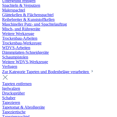
Untergrund reinigen
Spachteln & Verputzen
Malerspachtel
Glättekellen & Flächenspachtel
Reibebretter & Kunststoffkellen
Maschineller Putz- und Spachtelauftrag
Misch- und Rührgeräte
Weitere Werkzeuge
Trockenbau-Arbeiten
Trockenbau-Werkzeuge
WDVS-Arbeiten
Dämmplatten-Schneidgeräte
Schaumpistolen
Weitere WDVS-Werkzeuge
Verfugen
Zur Kategorie Tapeten und Bodenbeläge verarbeiten
Tapeten entfernen
Igelwalzen
Drucksprüher
Schaber
Tapezieren
Tapetomat & Abrollgeräte
Tapeziertische
Tapezierspachtel