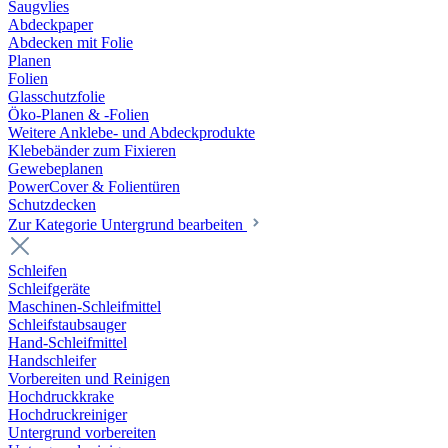
Saugvlies
Abdeckpaper
Abdecken mit Folie
Planen
Folien
Glasschutzfolie
Öko-Planen & -Folien
Weitere Anklebe- und Abdeckprodukte
Klebebänder zum Fixieren
Gewebeplanen
PowerCover & Folientüren
Schutzdecken
Zur Kategorie Untergrund bearbeiten
Schleifen
Schleifgeräte
Maschinen-Schleifmittel
Schleifstaubsauger
Hand-Schleifmittel
Handschleifer
Vorbereiten und Reinigen
Hochdruckkrake
Hochdruckreiniger
Untergrund vorbereiten