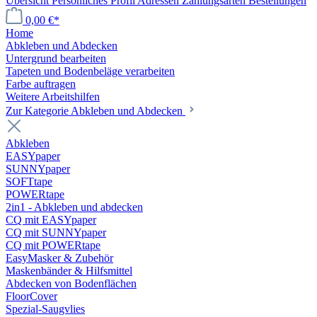
Übersicht
Persönliches Profil
Adressen
Zahlungsarten
Bestellungen
0,00 €*
Home
Abkleben und Abdecken
Untergrund bearbeiten
Tapeten und Bodenbeläge verarbeiten
Farbe auftragen
Weitere Arbeitshilfen
Zur Kategorie Abkleben und Abdecken
Abkleben
EASYpaper
SUNNYpaper
SOFTtape
POWERtape
2in1 - Abkleben und abdecken
CQ mit EASYpaper
CQ mit SUNNYpaper
CQ mit POWERtape
EasyMasker & Zubehör
Maskenbänder & Hilfsmittel
Abdecken von Bodenflächen
FloorCover
Spezial-Saugvlies