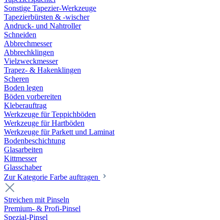
Sonstige Tapezier-Werkzeuge
Tapezierbürsten & -wischer
Andruck- und Nahtroller
Schneiden
Abbrechmesser
Abbrechklingen
Vielzweckmesser
Trapez- & Hakenklingen
Scheren
Boden legen
Böden vorbereiten
Kleberauftrag
Werkzeuge für Teppichböden
Werkzeuge für Hartböden
Werkzeuge für Parkett und Laminat
Bodenbeschichtung
Glasarbeiten
Kittmesser
Glasschaber
Zur Kategorie Farbe auftragen
Streichen mit Pinseln
Premium- & Profi-Pinsel
Spezial-Pinsel