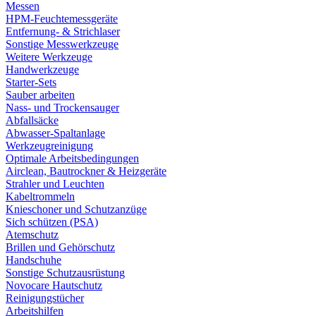
Messen
HPM-Feuchtemessgeräte
Entfernung- & Strichlaser
Sonstige Messwerkzeuge
Weitere Werkzeuge
Handwerkzeuge
Starter-Sets
Sauber arbeiten
Nass- und Trockensauger
Abfallsäcke
Abwasser-Spaltanlage
Werkzeugreinigung
Optimale Arbeitsbedingungen
Airclean, Bautrockner & Heizgeräte
Strahler und Leuchten
Kabeltrommeln
Knieschoner und Schutzanzüge
Sich schützen (PSA)
Atemschutz
Brillen und Gehörschutz
Handschuhe
Sonstige Schutzausrüstung
Novocare Hautschutz
Reinigungstücher
Arbeitshilfen