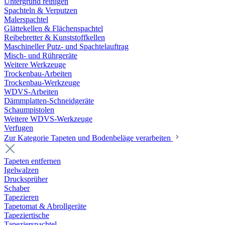
Untergrund reinigen
Spachteln & Verputzen
Malerspachtel
Glättekellen & Flächenspachtel
Reibebretter & Kunststoffkellen
Maschineller Putz- und Spachtelauftrag
Misch- und Rührgeräte
Weitere Werkzeuge
Trockenbau-Arbeiten
Trockenbau-Werkzeuge
WDVS-Arbeiten
Dämmplatten-Schneidgeräte
Schaumpistolen
Weitere WDVS-Werkzeuge
Verfugen
Zur Kategorie Tapeten und Bodenbeläge verarbeiten
Tapeten entfernen
Igelwalzen
Drucksprüher
Schaber
Tapezieren
Tapetomat & Abrollgeräte
Tapeziertische
Tapezierspachtel