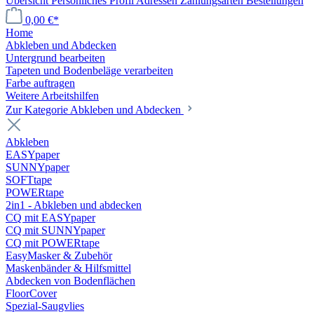
Übersicht
Persönliches Profil
Adressen
Zahlungsarten
Bestellungen
0,00 €*
Home
Abkleben und Abdecken
Untergrund bearbeiten
Tapeten und Bodenbeläge verarbeiten
Farbe auftragen
Weitere Arbeitshilfen
Zur Kategorie Abkleben und Abdecken
Abkleben
EASYpaper
SUNNYpaper
SOFTtape
POWERtape
2in1 - Abkleben und abdecken
CQ mit EASYpaper
CQ mit SUNNYpaper
CQ mit POWERtape
EasyMasker & Zubehör
Maskenbänder & Hilfsmittel
Abdecken von Bodenflächen
FloorCover
Spezial-Saugvlies