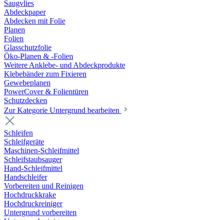
Saugvlies
Abdeckpaper
Abdecken mit Folie
Planen
Folien
Glasschutzfolie
Öko-Planen & -Folien
Weitere Anklebe- und Abdeckprodukte
Klebebänder zum Fixieren
Gewebeplanen
PowerCover & Folientüren
Schutzdecken
Zur Kategorie Untergrund bearbeiten
Schleifen
Schleifgeräte
Maschinen-Schleifmittel
Schleifstaubsauger
Hand-Schleifmittel
Handschleifer
Vorbereiten und Reinigen
Hochdruckkrake
Hochdruckreiniger
Untergrund vorbereiten