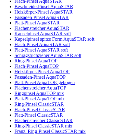
Flach-Pinsel AquaSTAR
Beschneide-Pinsel AquaSTAR
Heizkörper-Pinsel AquaSTAR
Fassaden-Pinsel AquaSTAR
Platt-Pinsel AquaSTAR
Flächenstreicher AquaSTAR
Kapselpinsel AquaSTAR soft
Kapselpinsel spitze Form AquaSTAR soft
Flach-Pinsel AquaSTAR soft
Platt-Pinsel AquaSTAR soft
Schrägstrichzieher AquaSTAR soft
Ring-Pinsel AquaTOP
Flach-Pinsel AquaTOP
Heizkörper-Pinsel AquaTOP
Fassaden-Pinsel AquaTOP
Platt-Pinsel AquaTOP, gebogen
Flächenstreicher AquaTOP
Ringpinsel AquaTOP mix
Platt-Pinsel AquaTOP mix
Ring-Pinsel ClassicSTAR
Flach-Pinsel ClassicSTAR
Platt-Pinsel ClassicSTAR
Flächenstreicher ClassicSTAR
Ring-Pinsel ClassicSTAR mix
Franz. Ring-Pinsel ClassicSTAR mix