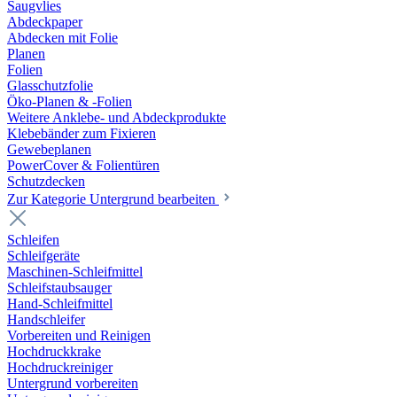
Saugvlies
Abdeckpaper
Abdecken mit Folie
Planen
Folien
Glasschutzfolie
Öko-Planen & -Folien
Weitere Anklebe- und Abdeckprodukte
Klebebänder zum Fixieren
Gewebeplanen
PowerCover & Folientüren
Schutzdecken
Zur Kategorie Untergrund bearbeiten
Schleifen
Schleifgeräte
Maschinen-Schleifmittel
Schleifstaubsauger
Hand-Schleifmittel
Handschleifer
Vorbereiten und Reinigen
Hochdruckkrake
Hochdruckreiniger
Untergrund vorbereiten