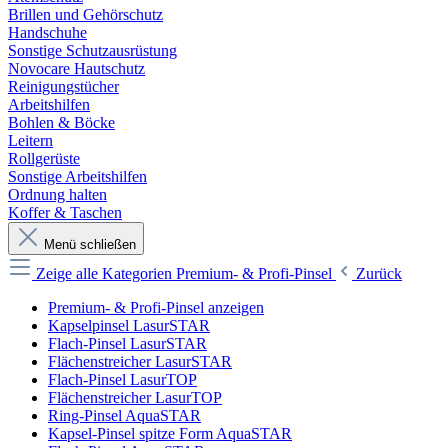
Brillen und Gehörschutz
Handschuhe
Sonstige Schutzausrüstung
Novocare Hautschutz
Reinigungstücher
Arbeitshilfen
Bohlen & Böcke
Leitern
Rollgerüste
Sonstige Arbeitshilfen
Ordnung halten
Koffer & Taschen
Menü schließen
Zeige alle Kategorien
Premium- & Profi-Pinsel
Zurück
Premium- & Profi-Pinsel anzeigen
Kapselpinsel LasurSTAR
Flach-Pinsel LasurSTAR
Flächenstreicher LasurSTAR
Flach-Pinsel LasurTOP
Flächenstreicher LasurTOP
Ring-Pinsel AquaSTAR
Kapsel-Pinsel spitze Form AquaSTAR