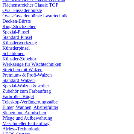
Flächenstreicher Classic TOP
Oval-Fassadenbürste
Oval-Fassadenbürste Lasurtechnik
Decken-Bürste
Ring-Strichzieher
Spezial-Pinsel
Standard-Pinsel
Künstlerwerkzeug
Künstlerpinsel
Schablonen
Künstler-Zubehör
Werkzeuge für Wischtechniken
Streichen mit Walzen
Premium- & Profi-Walzen
Standard-Walzen
Spezial-Walzen & -roller
Zubehör zum Farbauftrag
Farbroller-Bügel
Teleskop-Verlängerungsstäbe
Eimer, Wannen, Abstreifgitter
Sieben und Anmischen
Pflege und Aufbewahrung
Maschineller Farbauftrag
Airless-Technologie