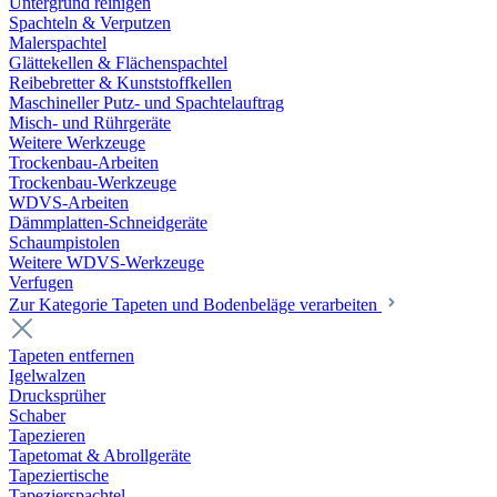
Untergrund reinigen
Spachteln & Verputzen
Malerspachtel
Glättekellen & Flächenspachtel
Reibebretter & Kunststoffkellen
Maschineller Putz- und Spachtelauftrag
Misch- und Rührgeräte
Weitere Werkzeuge
Trockenbau-Arbeiten
Trockenbau-Werkzeuge
WDVS-Arbeiten
Dämmplatten-Schneidgeräte
Schaumpistolen
Weitere WDVS-Werkzeuge
Verfugen
Zur Kategorie Tapeten und Bodenbeläge verarbeiten
Tapeten entfernen
Igelwalzen
Drucksprüher
Schaber
Tapezieren
Tapetomat & Abrollgeräte
Tapeziertische
Tapezierspachtel