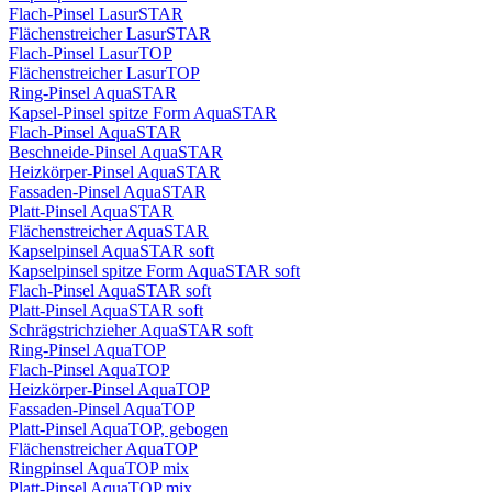
Flach-Pinsel LasurSTAR
Flächenstreicher LasurSTAR
Flach-Pinsel LasurTOP
Flächenstreicher LasurTOP
Ring-Pinsel AquaSTAR
Kapsel-Pinsel spitze Form AquaSTAR
Flach-Pinsel AquaSTAR
Beschneide-Pinsel AquaSTAR
Heizkörper-Pinsel AquaSTAR
Fassaden-Pinsel AquaSTAR
Platt-Pinsel AquaSTAR
Flächenstreicher AquaSTAR
Kapselpinsel AquaSTAR soft
Kapselpinsel spitze Form AquaSTAR soft
Flach-Pinsel AquaSTAR soft
Platt-Pinsel AquaSTAR soft
Schrägstrichzieher AquaSTAR soft
Ring-Pinsel AquaTOP
Flach-Pinsel AquaTOP
Heizkörper-Pinsel AquaTOP
Fassaden-Pinsel AquaTOP
Platt-Pinsel AquaTOP, gebogen
Flächenstreicher AquaTOP
Ringpinsel AquaTOP mix
Platt-Pinsel AquaTOP mix