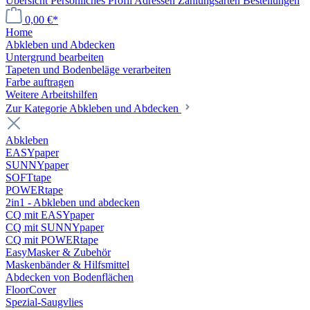
Übersicht
Persönliches Profil
Adressen
Zahlungsarten
Bestellungen
0,00 €*
Home
Abkleben und Abdecken
Untergrund bearbeiten
Tapeten und Bodenbeläge verarbeiten
Farbe auftragen
Weitere Arbeitshilfen
Zur Kategorie Abkleben und Abdecken
Abkleben
EASYpaper
SUNNYpaper
SOFTtape
POWERtape
2in1 - Abkleben und abdecken
CQ mit EASYpaper
CQ mit SUNNYpaper
CQ mit POWERtape
EasyMasker & Zubehör
Maskenbänder & Hilfsmittel
Abdecken von Bodenflächen
FloorCover
Spezial-Saugvlies