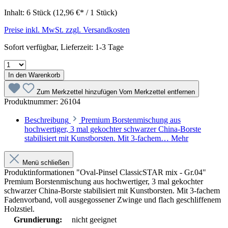
Inhalt:
6 Stück
(12,96 €* / 1 Stück)
Preise inkl. MwSt. zzgl. Versandkosten
Sofort verfügbar, Lieferzeit: 1-3 Tage
In den Warenkorb
Zum Merkzettel hinzufügen
Vom Merkzettel entfernen
Produktnummer:
26104
Beschreibung
Premium Borstenmischung aus
hochwertiger, 3 mal gekochter schwarzer China-Borste
stabilisiert mit Kunstborsten. Mit 3-fachem…
Mehr
Menü schließen
Produktinformationen "Oval-Pinsel ClassicSTAR mix - Gr.04"
Premium Borstenmischung aus hochwertiger, 3 mal gekochter
schwarzer China-Borste stabilisiert mit Kunstborsten. Mit 3-fachem
Fadenvorband, voll ausgegossener Zwinge und flach geschliffenem
Holzstiel.
Grundierung:
nicht geeignet