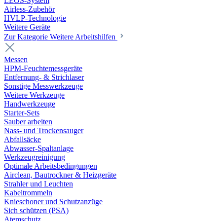
LEOS-System
Airless-Zubehör
HVLP-Technologie
Weitere Geräte
Zur Kategorie Weitere Arbeitshilfen
Messen
HPM-Feuchtemessgeräte
Entfernung- & Strichlaser
Sonstige Messwerkzeuge
Weitere Werkzeuge
Handwerkzeuge
Starter-Sets
Sauber arbeiten
Nass- und Trockensauger
Abfallsäcke
Abwasser-Spaltanlage
Werkzeugreinigung
Optimale Arbeitsbedingungen
Airclean, Bautrockner & Heizgeräte
Strahler und Leuchten
Kabeltrommeln
Knieschoner und Schutzanzüge
Sich schützen (PSA)
Atemschutz