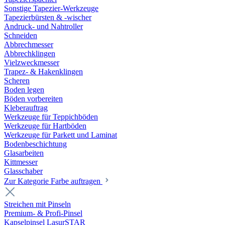
Sonstige Tapezier-Werkzeuge
Tapezierbürsten & -wischer
Andruck- und Nahtroller
Schneiden
Abbrechmesser
Abbrechklingen
Vielzweckmesser
Trapez- & Hakenklingen
Scheren
Boden legen
Böden vorbereiten
Kleberauftrag
Werkzeuge für Teppichböden
Werkzeuge für Hartböden
Werkzeuge für Parkett und Laminat
Bodenbeschichtung
Glasarbeiten
Kittmesser
Glasschaber
Zur Kategorie Farbe auftragen
Streichen mit Pinseln
Premium- & Profi-Pinsel
Kapselpinsel LasurSTAR