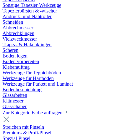
Sonstige Tapezier-Werkzeuge
Tapezierbürsten & -wischer
Andruck- und Nahtroller
Schneiden
Abbrechmesser
Abbrechklingen
Vielzweckmesser
Trapez- & Hakenklingen
Scheren
Boden legen
Böden vorbereiten
Kleberauftrag
Werkzeuge für Teppichböden
Werkzeuge für Hartböden
Werkzeuge für Parkett und Laminat
Bodenbeschichtung
Glasarbeiten
Kittmesser
Glasschaber
Zur Kategorie Farbe auftragen
Streichen mit Pinseln
Premium- & Profi-Pinsel
Spezial-Pinsel