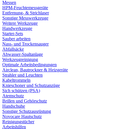
Messen
HPM-Feuchtemessgeräte
Entfernung- & Strichlaser
Sonstige Messwerkzeuge
Weitere Werkzeuge
Handwerkzeuge
Starter-Sets
Sauber arbeiten
Nass- und Trockensauger
Abfallsäcke
Abwasser-Spaltanlage
Werkzeugreinigung
Optimale Arbeitsbedingungen
Airclean, Bautrockner & Heizgeräte
Strahler und Leuchten
Kabeltrommeln
Knieschoner und Schutzanzüge
Sich schützen (PSA)
Atemschutz
Brillen und Gehörschutz
Handschuhe
Sonstige Schutzausrüstung
Novocare Hautschutz
Reinigungstücher
Arbeitshilfen