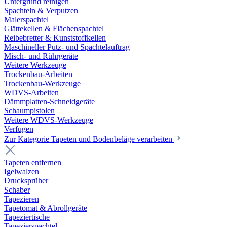
Untergrund reinigen
Spachteln & Verputzen
Malerspachtel
Glättekellen & Flächenspachtel
Reibebretter & Kunststoffkellen
Maschineller Putz- und Spachtelauftrag
Misch- und Rührgeräte
Weitere Werkzeuge
Trockenbau-Arbeiten
Trockenbau-Werkzeuge
WDVS-Arbeiten
Dämmplatten-Schneidgeräte
Schaumpistolen
Weitere WDVS-Werkzeuge
Verfugen
Zur Kategorie Tapeten und Bodenbeläge verarbeiten
Tapeten entfernen
Igelwalzen
Drucksprüher
Schaber
Tapezieren
Tapetomat & Abrollgeräte
Tapeziertische
Tapezierspachtel