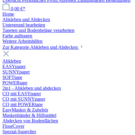
Übersicht
Persönliches Profil
Adressen
Zahlungsarten
Bestellungen
0,00 €*
Home
Abkleben und Abdecken
Untergrund bearbeiten
Tapeten und Bodenbeläge verarbeiten
Farbe auftragen
Weitere Arbeitshilfen
Zur Kategorie Abkleben und Abdecken
Abkleben
EASYpaper
SUNNYpaper
SOFTtape
POWERtape
2in1 - Abkleben und abdecken
CQ mit EASYpaper
CQ mit SUNNYpaper
CQ mit POWERtape
EasyMasker & Zubehör
Maskenbänder & Hilfsmittel
Abdecken von Bodenflächen
FloorCover
Spezial-Saugvlies