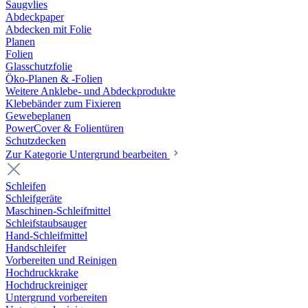
Saugvlies
Abdeckpaper
Abdecken mit Folie
Planen
Folien
Glasschutzfolie
Öko-Planen & -Folien
Weitere Anklebe- und Abdeckprodukte
Klebebänder zum Fixieren
Gewebeplanen
PowerCover & Folientüren
Schutzdecken
Zur Kategorie Untergrund bearbeiten
Schleifen
Schleifgeräte
Maschinen-Schleifmittel
Schleifstaubsauger
Hand-Schleifmittel
Handschleifer
Vorbereiten und Reinigen
Hochdruckkrake
Hochdruckreiniger
Untergrund vorbereiten