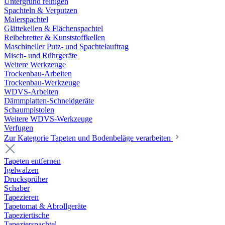
Untergrund reinigen
Spachteln & Verputzen
Malerspachtel
Glättekellen & Flächenspachtel
Reibebretter & Kunststoffkellen
Maschineller Putz- und Spachtelauftrag
Misch- und Rührgeräte
Weitere Werkzeuge
Trockenbau-Arbeiten
Trockenbau-Werkzeuge
WDVS-Arbeiten
Dämmplatten-Schneidgeräte
Schaumpistolen
Weitere WDVS-Werkzeuge
Verfugen
Zur Kategorie Tapeten und Bodenbeläge verarbeiten
Tapeten entfernen
Igelwalzen
Drucksprüher
Schaber
Tapezieren
Tapetomat & Abrollgeräte
Tapeziertische
Tapezierspachtel