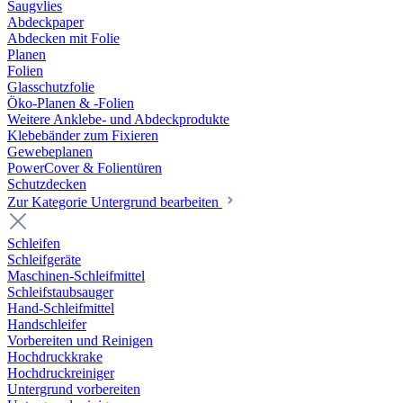
Saugvlies
Abdeckpaper
Abdecken mit Folie
Planen
Folien
Glasschutzfolie
Öko-Planen & -Folien
Weitere Anklebe- und Abdeckprodukte
Klebebänder zum Fixieren
Gewebeplanen
PowerCover & Folientüren
Schutzdecken
Zur Kategorie Untergrund bearbeiten
Schleifen
Schleifgeräte
Maschinen-Schleifmittel
Schleifstaubsauger
Hand-Schleifmittel
Handschleifer
Vorbereiten und Reinigen
Hochdruckkrake
Hochdruckreiniger
Untergrund vorbereiten