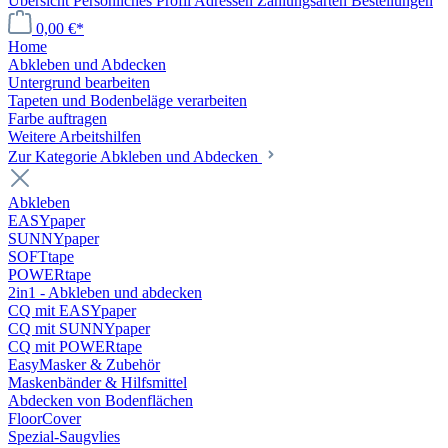
Übersicht
Persönliches Profil
Adressen
Zahlungsarten
Bestellungen
0,00 €*
Home
Abkleben und Abdecken
Untergrund bearbeiten
Tapeten und Bodenbeläge verarbeiten
Farbe auftragen
Weitere Arbeitshilfen
Zur Kategorie Abkleben und Abdecken
Abkleben
EASYpaper
SUNNYpaper
SOFTtape
POWERtape
2in1 - Abkleben und abdecken
CQ mit EASYpaper
CQ mit SUNNYpaper
CQ mit POWERtape
EasyMasker & Zubehör
Maskenbänder & Hilfsmittel
Abdecken von Bodenflächen
FloorCover
Spezial-Saugvlies