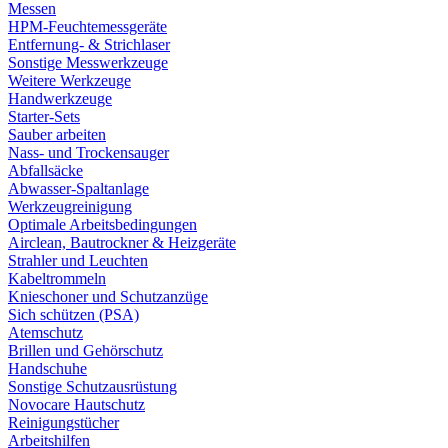
Messen
HPM-Feuchtemessgeräte
Entfernung- & Strichlaser
Sonstige Messwerkzeuge
Weitere Werkzeuge
Handwerkzeuge
Starter-Sets
Sauber arbeiten
Nass- und Trockensauger
Abfallsäcke
Abwasser-Spaltanlage
Werkzeugreinigung
Optimale Arbeitsbedingungen
Airclean, Bautrockner & Heizgeräte
Strahler und Leuchten
Kabeltrommeln
Knieschoner und Schutzanzüge
Sich schützen (PSA)
Atemschutz
Brillen und Gehörschutz
Handschuhe
Sonstige Schutzausrüstung
Novocare Hautschutz
Reinigungstücher
Arbeitshilfen