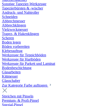
Sonstige Tapezier-Werkzeuge
Tapezierbürsten & -wischer
Andruck- und Nahtroller
Schneiden
Abbrechmesser
Abbrechklingen
Vielzweckmesser
Trapez- & Hakenklingen
Scheren
Boden legen
Böden vorbereiten
Kleberauftrag
Werkzeuge für Teppichböden
Werkzeuge für Hartböden
Werkzeuge für Parkett und Laminat
Bodenbeschichtung
Glasarbeiten
Kittmesser
Glasschaber
Zur Kategorie Farbe auftragen
Streichen mit Pinseln
Premium- & Profi-Pinsel
Spezial-Pinsel