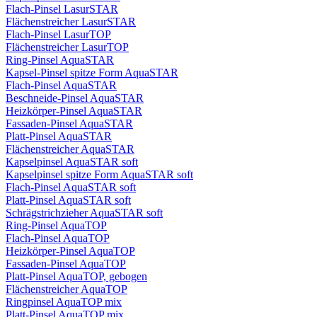
Flach-Pinsel LasurSTAR
Flächenstreicher LasurSTAR
Flach-Pinsel LasurTOP
Flächenstreicher LasurTOP
Ring-Pinsel AquaSTAR
Kapsel-Pinsel spitze Form AquaSTAR
Flach-Pinsel AquaSTAR
Beschneide-Pinsel AquaSTAR
Heizkörper-Pinsel AquaSTAR
Fassaden-Pinsel AquaSTAR
Platt-Pinsel AquaSTAR
Flächenstreicher AquaSTAR
Kapselpinsel AquaSTAR soft
Kapselpinsel spitze Form AquaSTAR soft
Flach-Pinsel AquaSTAR soft
Platt-Pinsel AquaSTAR soft
Schrägstrichzieher AquaSTAR soft
Ring-Pinsel AquaTOP
Flach-Pinsel AquaTOP
Heizkörper-Pinsel AquaTOP
Fassaden-Pinsel AquaTOP
Platt-Pinsel AquaTOP, gebogen
Flächenstreicher AquaTOP
Ringpinsel AquaTOP mix
Platt-Pinsel AquaTOP mix