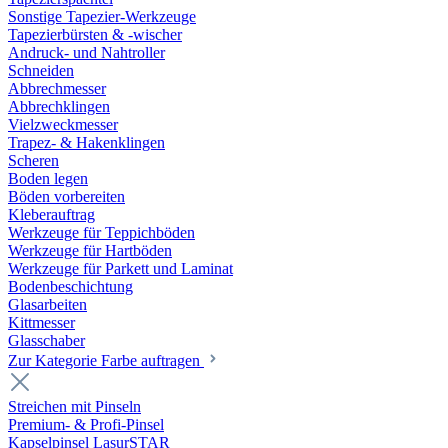
Sonstige Tapezier-Werkzeuge
Tapezierbürsten & -wischer
Andruck- und Nahtroller
Schneiden
Abbrechmesser
Abbrechklingen
Vielzweckmesser
Trapez- & Hakenklingen
Scheren
Boden legen
Böden vorbereiten
Kleberauftrag
Werkzeuge für Teppichböden
Werkzeuge für Hartböden
Werkzeuge für Parkett und Laminat
Bodenbeschichtung
Glasarbeiten
Kittmesser
Glasschaber
Zur Kategorie Farbe auftragen
Streichen mit Pinseln
Premium- & Profi-Pinsel
Kapselpinsel LasurSTAR