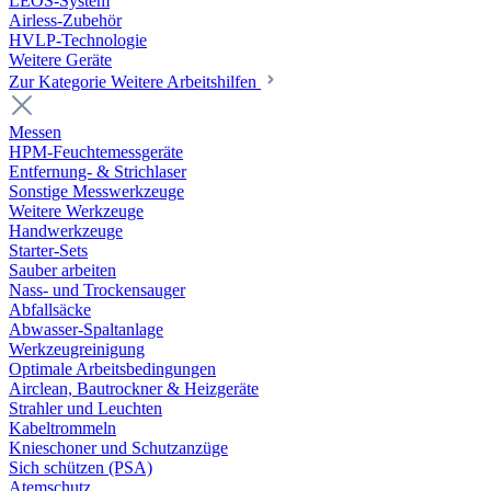
LEOS-System
Airless-Zubehör
HVLP-Technologie
Weitere Geräte
Zur Kategorie Weitere Arbeitshilfen
Messen
HPM-Feuchtemessgeräte
Entfernung- & Strichlaser
Sonstige Messwerkzeuge
Weitere Werkzeuge
Handwerkzeuge
Starter-Sets
Sauber arbeiten
Nass- und Trockensauger
Abfallsäcke
Abwasser-Spaltanlage
Werkzeugreinigung
Optimale Arbeitsbedingungen
Airclean, Bautrockner & Heizgeräte
Strahler und Leuchten
Kabeltrommeln
Knieschoner und Schutzanzüge
Sich schützen (PSA)
Atemschutz