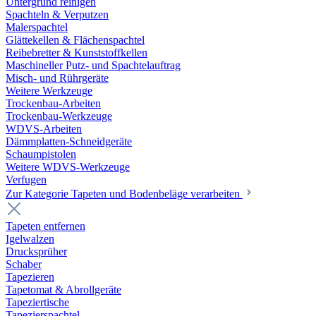
Untergrund reinigen
Spachteln & Verputzen
Malerspachtel
Glättekellen & Flächenspachtel
Reibebretter & Kunststoffkellen
Maschineller Putz- und Spachtelauftrag
Misch- und Rührgeräte
Weitere Werkzeuge
Trockenbau-Arbeiten
Trockenbau-Werkzeuge
WDVS-Arbeiten
Dämmplatten-Schneidgeräte
Schaumpistolen
Weitere WDVS-Werkzeuge
Verfugen
Zur Kategorie Tapeten und Bodenbeläge verarbeiten
Tapeten entfernen
Igelwalzen
Drucksprüher
Schaber
Tapezieren
Tapetomat & Abrollgeräte
Tapeziertische
Tapezierspachtel