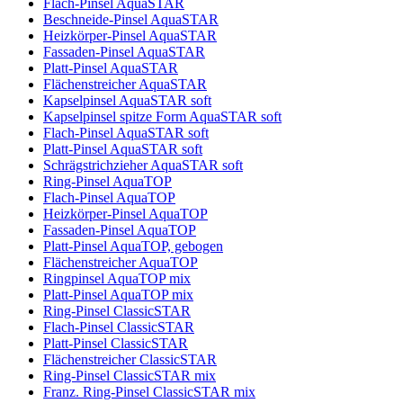
Flach-Pinsel AquaSTAR
Beschneide-Pinsel AquaSTAR
Heizkörper-Pinsel AquaSTAR
Fassaden-Pinsel AquaSTAR
Platt-Pinsel AquaSTAR
Flächenstreicher AquaSTAR
Kapselpinsel AquaSTAR soft
Kapselpinsel spitze Form AquaSTAR soft
Flach-Pinsel AquaSTAR soft
Platt-Pinsel AquaSTAR soft
Schrägstrichzieher AquaSTAR soft
Ring-Pinsel AquaTOP
Flach-Pinsel AquaTOP
Heizkörper-Pinsel AquaTOP
Fassaden-Pinsel AquaTOP
Platt-Pinsel AquaTOP, gebogen
Flächenstreicher AquaTOP
Ringpinsel AquaTOP mix
Platt-Pinsel AquaTOP mix
Ring-Pinsel ClassicSTAR
Flach-Pinsel ClassicSTAR
Platt-Pinsel ClassicSTAR
Flächenstreicher ClassicSTAR
Ring-Pinsel ClassicSTAR mix
Franz. Ring-Pinsel ClassicSTAR mix