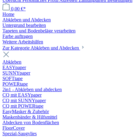
Übersicht
Persönliches Profil
Adressen
Zahlungsarten
Bestellungen
0,00 €*
Home
Abkleben und Abdecken
Untergrund bearbeiten
Tapeten und Bodenbeläge verarbeiten
Farbe auftragen
Weitere Arbeitshilfen
Zur Kategorie Abkleben und Abdecken
Abkleben
EASYpaper
SUNNYpaper
SOFTtape
POWERtape
2in1 - Abkleben und abdecken
CQ mit EASYpaper
CQ mit SUNNYpaper
CQ mit POWERtape
EasyMasker & Zubehör
Maskenbänder & Hilfsmittel
Abdecken von Bodenflächen
FloorCover
Spezial-Saugvlies