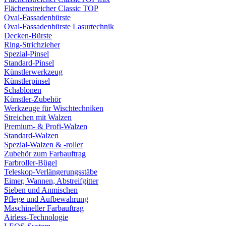
Flächenstreicher Classic TOP
Oval-Fassadenbürste
Oval-Fassadenbürste Lasurtechnik
Decken-Bürste
Ring-Strichzieher
Spezial-Pinsel
Standard-Pinsel
Künstlerwerkzeug
Künstlerpinsel
Schablonen
Künstler-Zubehör
Werkzeuge für Wischtechniken
Streichen mit Walzen
Premium- & Profi-Walzen
Standard-Walzen
Spezial-Walzen & -roller
Zubehör zum Farbauftrag
Farbroller-Bügel
Teleskop-Verlängerungsstäbe
Eimer, Wannen, Abstreifgitter
Sieben und Anmischen
Pflege und Aufbewahrung
Maschineller Farbauftrag
Airless-Technologie