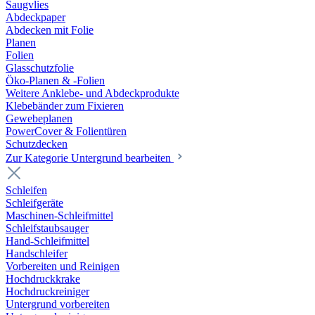
Saugvlies
Abdeckpaper
Abdecken mit Folie
Planen
Folien
Glasschutzfolie
Öko-Planen & -Folien
Weitere Anklebe- und Abdeckprodukte
Klebebänder zum Fixieren
Gewebeplanen
PowerCover & Folientüren
Schutzdecken
Zur Kategorie Untergrund bearbeiten
Schleifen
Schleifgeräte
Maschinen-Schleifmittel
Schleifstaubsauger
Hand-Schleifmittel
Handschleifer
Vorbereiten und Reinigen
Hochdruckkrake
Hochdruckreiniger
Untergrund vorbereiten