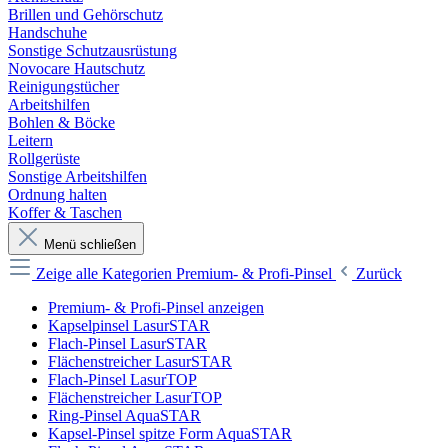
Brillen und Gehörschutz
Handschuhe
Sonstige Schutzausrüstung
Novocare Hautschutz
Reinigungstücher
Arbeitshilfen
Bohlen & Böcke
Leitern
Rollgerüste
Sonstige Arbeitshilfen
Ordnung halten
Koffer & Taschen
Menü schließen
Zeige alle Kategorien
Premium- & Profi-Pinsel
Zurück
Premium- & Profi-Pinsel anzeigen
Kapselpinsel LasurSTAR
Flach-Pinsel LasurSTAR
Flächenstreicher LasurSTAR
Flach-Pinsel LasurTOP
Flächenstreicher LasurTOP
Ring-Pinsel AquaSTAR
Kapsel-Pinsel spitze Form AquaSTAR