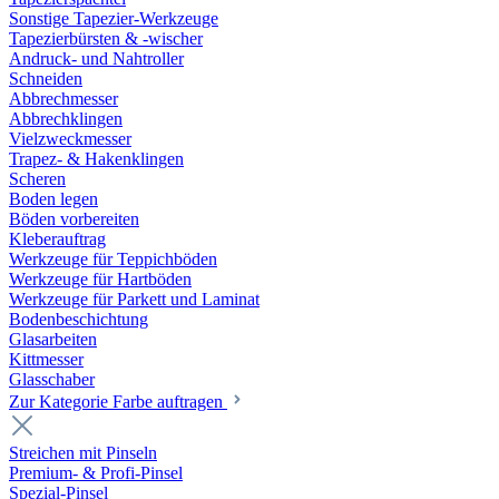
Sonstige Tapezier-Werkzeuge
Tapezierbürsten & -wischer
Andruck- und Nahtroller
Schneiden
Abbrechmesser
Abbrechklingen
Vielzweckmesser
Trapez- & Hakenklingen
Scheren
Boden legen
Böden vorbereiten
Kleberauftrag
Werkzeuge für Teppichböden
Werkzeuge für Hartböden
Werkzeuge für Parkett und Laminat
Bodenbeschichtung
Glasarbeiten
Kittmesser
Glasschaber
Zur Kategorie Farbe auftragen
Streichen mit Pinseln
Premium- & Profi-Pinsel
Spezial-Pinsel