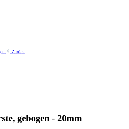
ogen
Zurück
rste, gebogen - 20mm