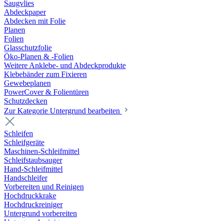
Saugvlies
Abdeckpaper
Abdecken mit Folie
Planen
Folien
Glasschutzfolie
Öko-Planen & -Folien
Weitere Anklebe- und Abdeckprodukte
Klebebänder zum Fixieren
Gewebeplanen
PowerCover & Folientüren
Schutzdecken
Zur Kategorie Untergrund bearbeiten
Schleifen
Schleifgeräte
Maschinen-Schleifmittel
Schleifstaubsauger
Hand-Schleifmittel
Handschleifer
Vorbereiten und Reinigen
Hochdruckkrake
Hochdruckreiniger
Untergrund vorbereiten