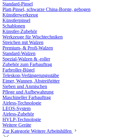
Standard-Pinsel
Platt-Pinsel, schwarze China-Borste, gebogen
Künstlerwerkzeug
Künstlerpinsel
Schablonen
Künstler-Zubehör
Werkzeuge für Wischtechniken
Streichen mit Walzen
Premium- & Profi-Walzen
Standard-Walzen
Spezial-Walzen & -roller
Zubehör zum Farbauftrag
Farbroller-Bügel
Teleskop-Verlängerungsstäbe
Eimer, Wannen, Abstreifgitter
Sieben und Anmischen
Pflege und Aufbewahrung
Maschineller Farbauftrag
Airless-Technologie
LEOS-System
Airless-Zubehör
HVLP-Technologie
Weitere Geräte
Zur Kategorie Weitere Arbeitshilfen