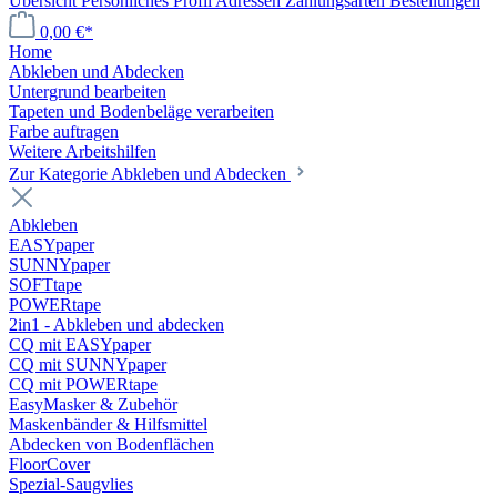
Übersicht
Persönliches Profil
Adressen
Zahlungsarten
Bestellungen
0,00 €*
Home
Abkleben und Abdecken
Untergrund bearbeiten
Tapeten und Bodenbeläge verarbeiten
Farbe auftragen
Weitere Arbeitshilfen
Zur Kategorie Abkleben und Abdecken
Abkleben
EASYpaper
SUNNYpaper
SOFTtape
POWERtape
2in1 - Abkleben und abdecken
CQ mit EASYpaper
CQ mit SUNNYpaper
CQ mit POWERtape
EasyMasker & Zubehör
Maskenbänder & Hilfsmittel
Abdecken von Bodenflächen
FloorCover
Spezial-Saugvlies