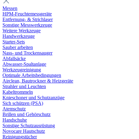
Messen
HPM-Feuchtemessgeräte
Entfernung- & Strichlaser
Sonstige Messwerkzeuge
Weitere Werkzeuge
Handwerkzeuge
Starter-Sets
Sauber arbeiten
Nass- und Trockensauger
Abfallsäcke
Abwasser-Spaltanlage
Werkzeugreinigung
Optimale Arbeitsbedingungen
Airclean, Bautrockner & Heizgeräte
Strahler und Leuchten
Kabeltrommeln
Knieschoner und Schutzanzüge
Sich schützen (PSA)
Atemschutz
Brillen und Gehörschutz
Handschuhe
Sonstige Schutzausrüstung
Novocare Hautschutz
Reinigungstücher