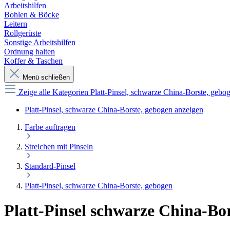
Arbeitshilfen
Bohlen & Böcke
Leitern
Rollgerüste
Sonstige Arbeitshilfen
Ordnung halten
Koffer & Taschen
Menü schließen
Zeige alle Kategorien
Platt-Pinsel, schwarze China-Borste, geb
Platt-Pinsel, schwarze China-Borste, gebogen anzeigen
Farbe auftragen
Streichen mit Pinseln
Standard-Pinsel
Platt-Pinsel, schwarze China-Borste, gebogen
Platt-Pinsel schwarze China-Bo