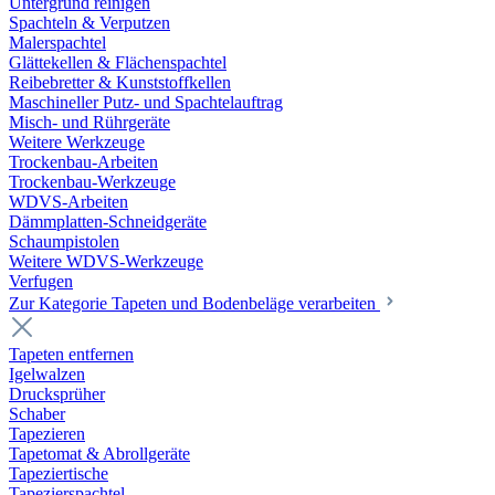
Untergrund reinigen
Spachteln & Verputzen
Malerspachtel
Glättekellen & Flächenspachtel
Reibebretter & Kunststoffkellen
Maschineller Putz- und Spachtelauftrag
Misch- und Rührgeräte
Weitere Werkzeuge
Trockenbau-Arbeiten
Trockenbau-Werkzeuge
WDVS-Arbeiten
Dämmplatten-Schneidgeräte
Schaumpistolen
Weitere WDVS-Werkzeuge
Verfugen
Zur Kategorie Tapeten und Bodenbeläge verarbeiten
Tapeten entfernen
Igelwalzen
Drucksprüher
Schaber
Tapezieren
Tapetomat & Abrollgeräte
Tapeziertische
Tapezierspachtel