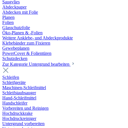
Saugvlies
Abdeckpaper
Abdecken mit Folie
Planen
Folien
Glasschutzfolie
Öko-Planen & -Folien
Weitere Anklebe- und Abdeckprodukte
Klebebänder zum Fixieren
Gewebeplanen
PowerCover & Folientüren
Schutzdecken
Zur Kategorie Untergrund bearbeiten
Schleifen
Schleifgeräte
Maschinen-Schleifmittel
Schleifstaubsauger
Hand-Schleifmittel
Handschleifer
Vorbereiten und Reinigen
Hochdruckkrake
Hochdruckreiniger
Untergrund vorbereiten