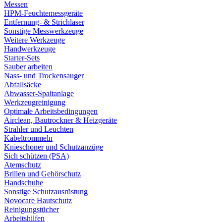
Messen
HPM-Feuchtemessgeräte
Entfernung- & Strichlaser
Sonstige Messwerkzeuge
Weitere Werkzeuge
Handwerkzeuge
Starter-Sets
Sauber arbeiten
Nass- und Trockensauger
Abfallsäcke
Abwasser-Spaltanlage
Werkzeugreinigung
Optimale Arbeitsbedingungen
Airclean, Bautrockner & Heizgeräte
Strahler und Leuchten
Kabeltrommeln
Knieschoner und Schutzanzüge
Sich schützen (PSA)
Atemschutz
Brillen und Gehörschutz
Handschuhe
Sonstige Schutzausrüstung
Novocare Hautschutz
Reinigungstücher
Arbeitshilfen