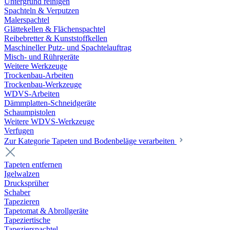
Untergrund reinigen
Spachteln & Verputzen
Malerspachtel
Glättekellen & Flächenspachtel
Reibebretter & Kunststoffkellen
Maschineller Putz- und Spachtelauftrag
Misch- und Rührgeräte
Weitere Werkzeuge
Trockenbau-Arbeiten
Trockenbau-Werkzeuge
WDVS-Arbeiten
Dämmplatten-Schneidgeräte
Schaumpistolen
Weitere WDVS-Werkzeuge
Verfugen
Zur Kategorie Tapeten und Bodenbeläge verarbeiten
Tapeten entfernen
Igelwalzen
Drucksprüher
Schaber
Tapezieren
Tapetomat & Abrollgeräte
Tapeziertische
Tapezierspachtel