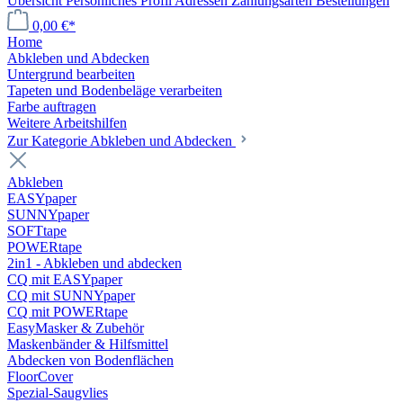
Übersicht
Persönliches Profil
Adressen
Zahlungsarten
Bestellungen
0,00 €*
Home
Abkleben und Abdecken
Untergrund bearbeiten
Tapeten und Bodenbeläge verarbeiten
Farbe auftragen
Weitere Arbeitshilfen
Zur Kategorie Abkleben und Abdecken
Abkleben
EASYpaper
SUNNYpaper
SOFTtape
POWERtape
2in1 - Abkleben und abdecken
CQ mit EASYpaper
CQ mit SUNNYpaper
CQ mit POWERtape
EasyMasker & Zubehör
Maskenbänder & Hilfsmittel
Abdecken von Bodenflächen
FloorCover
Spezial-Saugvlies