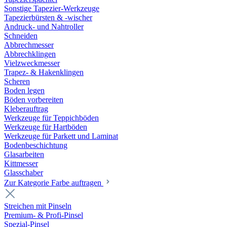
Sonstige Tapezier-Werkzeuge
Tapezierbürsten & -wischer
Andruck- und Nahtroller
Schneiden
Abbrechmesser
Abbrechklingen
Vielzweckmesser
Trapez- & Hakenklingen
Scheren
Boden legen
Böden vorbereiten
Kleberauftrag
Werkzeuge für Teppichböden
Werkzeuge für Hartböden
Werkzeuge für Parkett und Laminat
Bodenbeschichtung
Glasarbeiten
Kittmesser
Glasschaber
Zur Kategorie Farbe auftragen
Streichen mit Pinseln
Premium- & Profi-Pinsel
Spezial-Pinsel