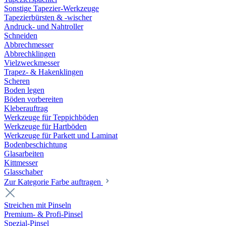
Sonstige Tapezier-Werkzeuge
Tapezierbürsten & -wischer
Andruck- und Nahtroller
Schneiden
Abbrechmesser
Abbrechklingen
Vielzweckmesser
Trapez- & Hakenklingen
Scheren
Boden legen
Böden vorbereiten
Kleberauftrag
Werkzeuge für Teppichböden
Werkzeuge für Hartböden
Werkzeuge für Parkett und Laminat
Bodenbeschichtung
Glasarbeiten
Kittmesser
Glasschaber
Zur Kategorie Farbe auftragen
Streichen mit Pinseln
Premium- & Profi-Pinsel
Spezial-Pinsel