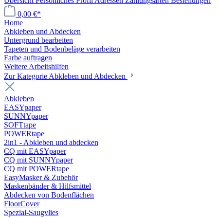
Übersicht
Persönliches Profil
Adressen
Zahlungsarten
Bestellungen
0,00 €*
Home
Abkleben und Abdecken
Untergrund bearbeiten
Tapeten und Bodenbeläge verarbeiten
Farbe auftragen
Weitere Arbeitshilfen
Zur Kategorie Abkleben und Abdecken
Abkleben
EASYpaper
SUNNYpaper
SOFTtape
POWERtape
2in1 - Abkleben und abdecken
CQ mit EASYpaper
CQ mit SUNNYpaper
CQ mit POWERtape
EasyMasker & Zubehör
Maskenbänder & Hilfsmittel
Abdecken von Bodenflächen
FloorCover
Spezial-Saugvlies