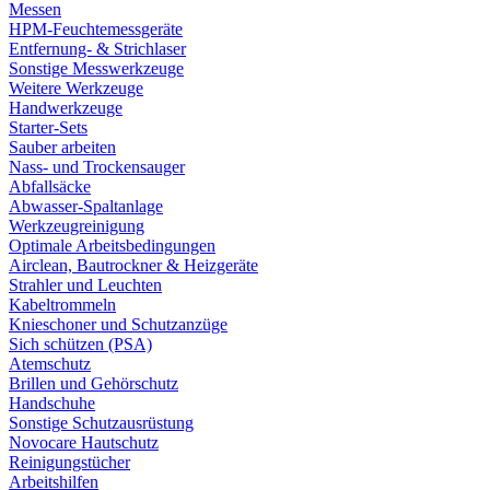
Messen
HPM-Feuchtemessgeräte
Entfernung- & Strichlaser
Sonstige Messwerkzeuge
Weitere Werkzeuge
Handwerkzeuge
Starter-Sets
Sauber arbeiten
Nass- und Trockensauger
Abfallsäcke
Abwasser-Spaltanlage
Werkzeugreinigung
Optimale Arbeitsbedingungen
Airclean, Bautrockner & Heizgeräte
Strahler und Leuchten
Kabeltrommeln
Knieschoner und Schutzanzüge
Sich schützen (PSA)
Atemschutz
Brillen und Gehörschutz
Handschuhe
Sonstige Schutzausrüstung
Novocare Hautschutz
Reinigungstücher
Arbeitshilfen