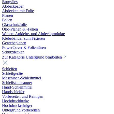
Saugvlies
Abdeckpaper
Abdecken mit Folie
Planen
Folien
Glasschutzfolie
Öko-Planen & -Folien
Weitere Anklebe- und Abdeckprodukte
Klebebänder zum Fixieren
Gewebeplanen
PowerCover & Folientüren
Schutzdecken
Zur Kategorie Untergrund bearbeiten
Schleifen
Schleifgeräte
Maschinen-Schleifmittel
Schleifstaubsauger
Hand-Schleifmittel
Handschleifer
Vorbereiten und Reinigen
Hochdruckkrake
Hochdruckreiniger
Untergrund vorbereiten