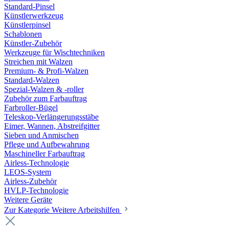
Standard-Pinsel
Künstlerwerkzeug
Künstlerpinsel
Schablonen
Künstler-Zubehör
Werkzeuge für Wischtechniken
Streichen mit Walzen
Premium- & Profi-Walzen
Standard-Walzen
Spezial-Walzen & -roller
Zubehör zum Farbauftrag
Farbroller-Bügel
Teleskop-Verlängerungsstäbe
Eimer, Wannen, Abstreifgitter
Sieben und Anmischen
Pflege und Aufbewahrung
Maschineller Farbauftrag
Airless-Technologie
LEOS-System
Airless-Zubehör
HVLP-Technologie
Weitere Geräte
Zur Kategorie Weitere Arbeitshilfen