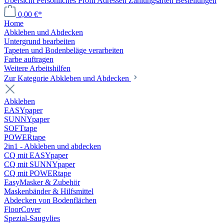
Übersicht
Persönliches Profil
Adressen
Zahlungsarten
Bestellungen
0,00 €*
Home
Abkleben und Abdecken
Untergrund bearbeiten
Tapeten und Bodenbeläge verarbeiten
Farbe auftragen
Weitere Arbeitshilfen
Zur Kategorie Abkleben und Abdecken
Abkleben
EASYpaper
SUNNYpaper
SOFTtape
POWERtape
2in1 - Abkleben und abdecken
CQ mit EASYpaper
CQ mit SUNNYpaper
CQ mit POWERtape
EasyMasker & Zubehör
Maskenbänder & Hilfsmittel
Abdecken von Bodenflächen
FloorCover
Spezial-Saugvlies