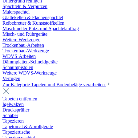
Untergrund reinigen
Spachteln & Verputzen
Malerspachtel
Glättekellen & Flächenspachtel
Reibebretter & Kunststoffkellen
Maschineller Putz- und Spachtelauftrag
Misch- und Rührgeräte
Weitere Werkzeuge
Trockenbau-Arbeiten
Trockenbau-Werkzeuge
WDVS-Arbeiten
Dämmplatten-Schneidgeräte
Schaumpistolen
Weitere WDVS-Werkzeuge
Verfugen
Zur Kategorie Tapeten und Bodenbeläge verarbeiten
Tapeten entfernen
Igelwalzen
Drucksprüher
Schaber
Tapezieren
Tapetomat & Abrollgeräte
Tapeziertische
Tapezierspachtel