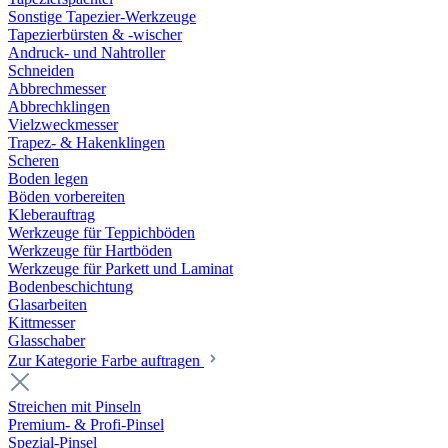
Sonstige Tapezier-Werkzeuge
Tapezierbürsten & -wischer
Andruck- und Nahtroller
Schneiden
Abbrechmesser
Abbrechklingen
Vielzweckmesser
Trapez- & Hakenklingen
Scheren
Boden legen
Böden vorbereiten
Kleberauftrag
Werkzeuge für Teppichböden
Werkzeuge für Hartböden
Werkzeuge für Parkett und Laminat
Bodenbeschichtung
Glasarbeiten
Kittmesser
Glasschaber
Zur Kategorie Farbe auftragen
Streichen mit Pinseln
Premium- & Profi-Pinsel
Spezial-Pinsel