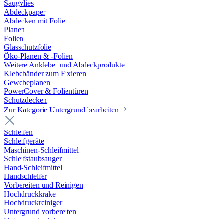
Saugvlies
Abdeckpaper
Abdecken mit Folie
Planen
Folien
Glasschutzfolie
Öko-Planen & -Folien
Weitere Anklebe- und Abdeckprodukte
Klebebänder zum Fixieren
Gewebeplanen
PowerCover & Folientüren
Schutzdecken
Zur Kategorie Untergrund bearbeiten
Schleifen
Schleifgeräte
Maschinen-Schleifmittel
Schleifstaubsauger
Hand-Schleifmittel
Handschleifer
Vorbereiten und Reinigen
Hochdruckkrake
Hochdruckreiniger
Untergrund vorbereiten