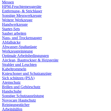
Messen
HPM-Feuchtemessgeräte
Entfernung- & Strichlaser
Sonstige Messwerkzeuge
Weitere Werkzeuge
Handwerkzeuge
Starter-Sets
Sauber arbeiten
Nass- und Trockensauger
Abfallsäcke
Abwasser-Spaltanlage
Werkzeugreinigung
Optimale Arbeitsbedingungen
Airclean, Bautrockner & Heizgeräte
Strahler und Leuchten
Kabeltrommeln
Knieschoner und Schutzanzüge
Sich schützen (PSA)
Atemschutz
Brillen und Gehörschutz
Handschuhe
Sonstige Schutzausrüstung
Novocare Hautschutz
Reinigungstücher
Arbeitshilfen