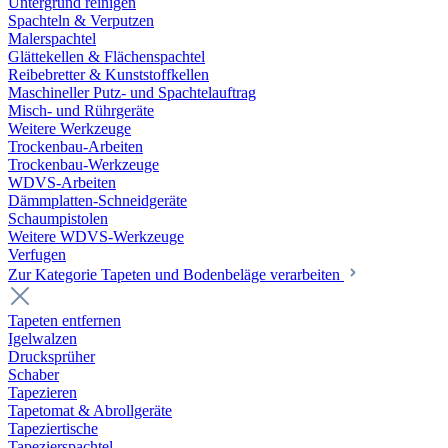
Untergrund reinigen
Spachteln & Verputzen
Malerspachtel
Glättekellen & Flächenspachtel
Reibebretter & Kunststoffkellen
Maschineller Putz- und Spachtelauftrag
Misch- und Rührgeräte
Weitere Werkzeuge
Trockenbau-Arbeiten
Trockenbau-Werkzeuge
WDVS-Arbeiten
Dämmplatten-Schneidgeräte
Schaumpistolen
Weitere WDVS-Werkzeuge
Verfugen
Zur Kategorie Tapeten und Bodenbeläge verarbeiten
Tapeten entfernen
Igelwalzen
Drucksprüher
Schaber
Tapezieren
Tapetomat & Abrollgeräte
Tapeziertische
Tapezierspachtel