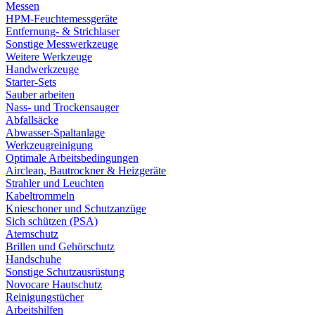
Messen
HPM-Feuchtemessgeräte
Entfernung- & Strichlaser
Sonstige Messwerkzeuge
Weitere Werkzeuge
Handwerkzeuge
Starter-Sets
Sauber arbeiten
Nass- und Trockensauger
Abfallsäcke
Abwasser-Spaltanlage
Werkzeugreinigung
Optimale Arbeitsbedingungen
Airclean, Bautrockner & Heizgeräte
Strahler und Leuchten
Kabeltrommeln
Knieschoner und Schutzanzüge
Sich schützen (PSA)
Atemschutz
Brillen und Gehörschutz
Handschuhe
Sonstige Schutzausrüstung
Novocare Hautschutz
Reinigungstücher
Arbeitshilfen