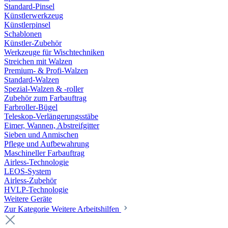
Standard-Pinsel
Künstlerwerkzeug
Künstlerpinsel
Schablonen
Künstler-Zubehör
Werkzeuge für Wischtechniken
Streichen mit Walzen
Premium- & Profi-Walzen
Standard-Walzen
Spezial-Walzen & -roller
Zubehör zum Farbauftrag
Farbroller-Bügel
Teleskop-Verlängerungsstäbe
Eimer, Wannen, Abstreifgitter
Sieben und Anmischen
Pflege und Aufbewahrung
Maschineller Farbauftrag
Airless-Technologie
LEOS-System
Airless-Zubehör
HVLP-Technologie
Weitere Geräte
Zur Kategorie Weitere Arbeitshilfen