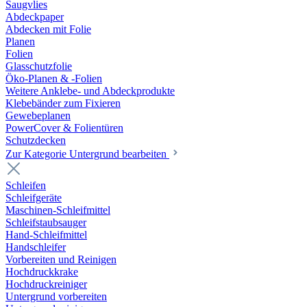
Saugvlies
Abdeckpaper
Abdecken mit Folie
Planen
Folien
Glasschutzfolie
Öko-Planen & -Folien
Weitere Anklebe- und Abdeckprodukte
Klebebänder zum Fixieren
Gewebeplanen
PowerCover & Folientüren
Schutzdecken
Zur Kategorie Untergrund bearbeiten
Schleifen
Schleifgeräte
Maschinen-Schleifmittel
Schleifstaubsauger
Hand-Schleifmittel
Handschleifer
Vorbereiten und Reinigen
Hochdruckkrake
Hochdruckreiniger
Untergrund vorbereiten