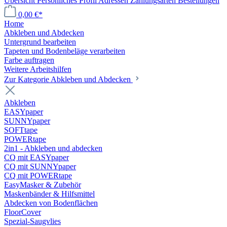
Übersicht
Persönliches Profil
Adressen
Zahlungsarten
Bestellungen
0,00 €*
Home
Abkleben und Abdecken
Untergrund bearbeiten
Tapeten und Bodenbeläge verarbeiten
Farbe auftragen
Weitere Arbeitshilfen
Zur Kategorie Abkleben und Abdecken
Abkleben
EASYpaper
SUNNYpaper
SOFTtape
POWERtape
2in1 - Abkleben und abdecken
CQ mit EASYpaper
CQ mit SUNNYpaper
CQ mit POWERtape
EasyMasker & Zubehör
Maskenbänder & Hilfsmittel
Abdecken von Bodenflächen
FloorCover
Spezial-Saugvlies