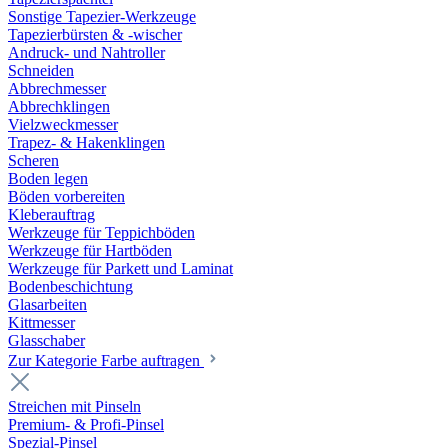
Sonstige Tapezier-Werkzeuge
Tapezierbürsten & -wischer
Andruck- und Nahtroller
Schneiden
Abbrechmesser
Abbrechklingen
Vielzweckmesser
Trapez- & Hakenklingen
Scheren
Boden legen
Böden vorbereiten
Kleberauftrag
Werkzeuge für Teppichböden
Werkzeuge für Hartböden
Werkzeuge für Parkett und Laminat
Bodenbeschichtung
Glasarbeiten
Kittmesser
Glasschaber
Zur Kategorie Farbe auftragen
Streichen mit Pinseln
Premium- & Profi-Pinsel
Spezial-Pinsel