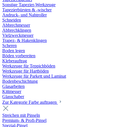
Sonstige Tapezier-Werkzeuge
Tapezierbürsten & -wischer
Andruck- und Nahtroller
Schneiden
Abbrechmesser
Abbrechklingen
Vielzweckmesser
Trapez- & Hakenklingen
Scheren
Boden legen
Böden vorbereiten
Kleberauftrag
Werkzeuge für Teppichböden
Werkzeuge für Hartböden
Werkzeuge für Parkett und Laminat
Bodenbeschichtung
Glasarbeiten
Kittmesser
Glasschaber
Zur Kategorie Farbe auftragen
Streichen mit Pinseln
Premium- & Profi-Pinsel
Spezial-Pinsel