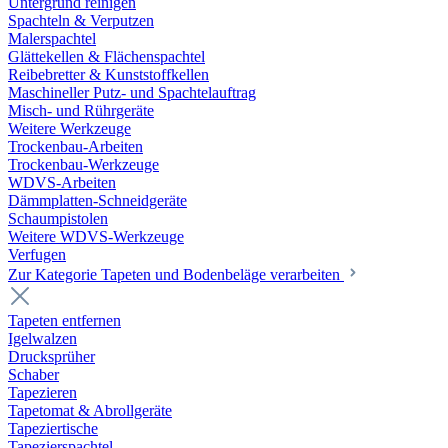
Untergrund reinigen
Spachteln & Verputzen
Malerspachtel
Glättekellen & Flächenspachtel
Reibebretter & Kunststoffkellen
Maschineller Putz- und Spachtelauftrag
Misch- und Rührgeräte
Weitere Werkzeuge
Trockenbau-Arbeiten
Trockenbau-Werkzeuge
WDVS-Arbeiten
Dämmplatten-Schneidgeräte
Schaumpistolen
Weitere WDVS-Werkzeuge
Verfugen
Zur Kategorie Tapeten und Bodenbeläge verarbeiten
Tapeten entfernen
Igelwalzen
Drucksprüher
Schaber
Tapezieren
Tapetomat & Abrollgeräte
Tapeziertische
Tapezierspachtel