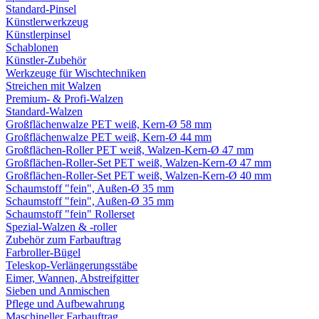
Standard-Pinsel
Künstlerwerkzeug
Künstlerpinsel
Schablonen
Künstler-Zubehör
Werkzeuge für Wischtechniken
Streichen mit Walzen
Premium- & Profi-Walzen
Standard-Walzen
Großflächenwalze PET weiß, Kern-Ø 58 mm
Großflächenwalze PET weiß, Kern-Ø 44 mm
Großflächen-Roller PET weiß, Walzen-Kern-Ø 47 mm
Großflächen-Roller-Set PET weiß, Walzen-Kern-Ø 47 mm
Großflächen-Roller-Set PET weiß, Walzen-Kern-Ø 40 mm
Schaumstoff "fein", Außen-Ø 35 mm
Schaumstoff "fein", Außen-Ø 35 mm
Schaumstoff "fein" Rollerset
Spezial-Walzen & -roller
Zubehör zum Farbauftrag
Farbroller-Bügel
Teleskop-Verlängerungsstäbe
Eimer, Wannen, Abstreifgitter
Sieben und Anmischen
Pflege und Aufbewahrung
Maschineller Farbauftrag