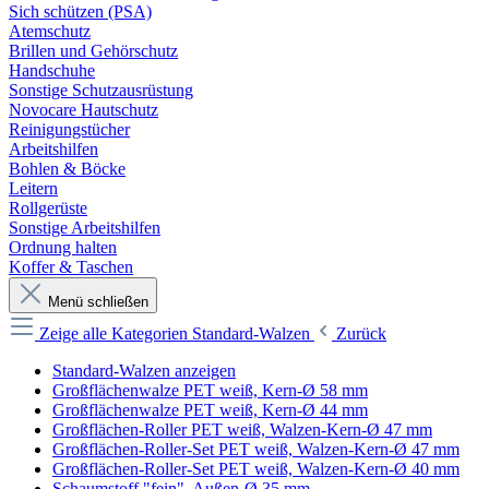
Sich schützen (PSA)
Atemschutz
Brillen und Gehörschutz
Handschuhe
Sonstige Schutzausrüstung
Novocare Hautschutz
Reinigungstücher
Arbeitshilfen
Bohlen & Böcke
Leitern
Rollgerüste
Sonstige Arbeitshilfen
Ordnung halten
Koffer & Taschen
Menü schließen
Zeige alle Kategorien
Standard-Walzen
Zurück
Standard-Walzen anzeigen
Großflächenwalze PET weiß, Kern-Ø 58 mm
Großflächenwalze PET weiß, Kern-Ø 44 mm
Großflächen-Roller PET weiß, Walzen-Kern-Ø 47 mm
Großflächen-Roller-Set PET weiß, Walzen-Kern-Ø 47 mm
Großflächen-Roller-Set PET weiß, Walzen-Kern-Ø 40 mm
Schaumstoff "fein", Außen-Ø 35 mm