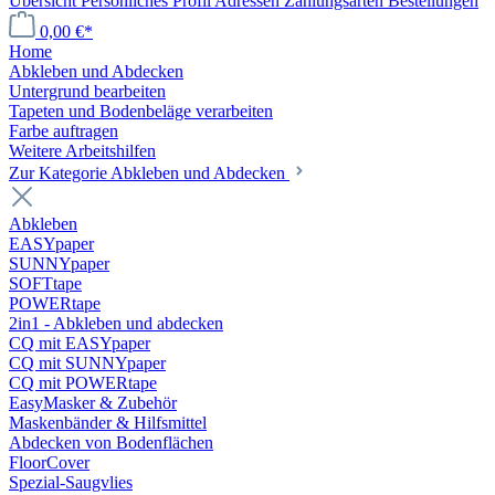
Übersicht
Persönliches Profil
Adressen
Zahlungsarten
Bestellungen
0,00 €*
Home
Abkleben und Abdecken
Untergrund bearbeiten
Tapeten und Bodenbeläge verarbeiten
Farbe auftragen
Weitere Arbeitshilfen
Zur Kategorie Abkleben und Abdecken
Abkleben
EASYpaper
SUNNYpaper
SOFTtape
POWERtape
2in1 - Abkleben und abdecken
CQ mit EASYpaper
CQ mit SUNNYpaper
CQ mit POWERtape
EasyMasker & Zubehör
Maskenbänder & Hilfsmittel
Abdecken von Bodenflächen
FloorCover
Spezial-Saugvlies