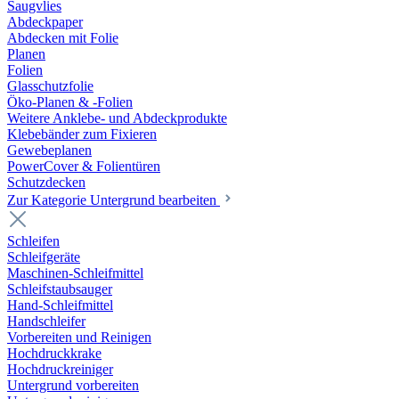
Saugvlies
Abdeckpaper
Abdecken mit Folie
Planen
Folien
Glasschutzfolie
Öko-Planen & -Folien
Weitere Anklebe- und Abdeckprodukte
Klebebänder zum Fixieren
Gewebeplanen
PowerCover & Folientüren
Schutzdecken
Zur Kategorie Untergrund bearbeiten
Schleifen
Schleifgeräte
Maschinen-Schleifmittel
Schleifstaubsauger
Hand-Schleifmittel
Handschleifer
Vorbereiten und Reinigen
Hochdruckkrake
Hochdruckreiniger
Untergrund vorbereiten