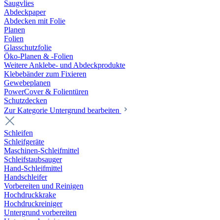
Saugvlies
Abdeckpaper
Abdecken mit Folie
Planen
Folien
Glasschutzfolie
Öko-Planen & -Folien
Weitere Anklebe- und Abdeckprodukte
Klebebänder zum Fixieren
Gewebeplanen
PowerCover & Folientüren
Schutzdecken
Zur Kategorie Untergrund bearbeiten
Schleifen
Schleifgeräte
Maschinen-Schleifmittel
Schleifstaubsauger
Hand-Schleifmittel
Handschleifer
Vorbereiten und Reinigen
Hochdruckkrake
Hochdruckreiniger
Untergrund vorbereiten