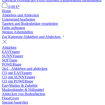
Übersicht
Persönliches Profil
Adressen
Zahlungsarten
Bestellungen
0,00 €*
Home
Abkleben und Abdecken
Untergrund bearbeiten
Tapeten und Bodenbeläge verarbeiten
Farbe auftragen
Weitere Arbeitshilfen
Zur Kategorie Abkleben und Abdecken
Abkleben
EASYpaper
SUNNYpaper
SOFTtape
POWERtape
2in1 - Abkleben und abdecken
CQ mit EASYpaper
CQ mit SUNNYpaper
CQ mit POWERtape
EasyMasker & Zubehör
Maskenbänder & Hilfsmittel
Abdecken von Bodenflächen
FloorCover
Spezial-Saugvlies