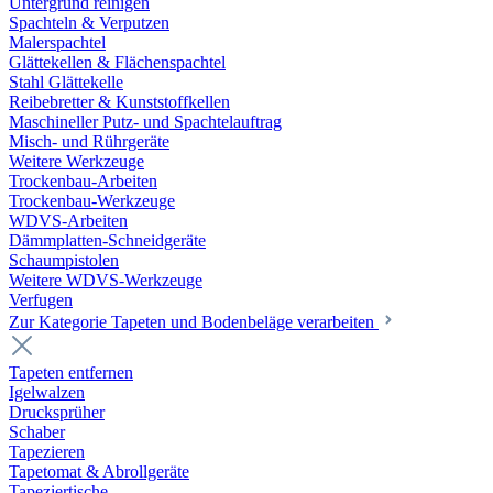
Untergrund reinigen
Spachteln & Verputzen
Malerspachtel
Glättekellen & Flächenspachtel
Stahl Glättekelle
Reibebretter & Kunststoffkellen
Maschineller Putz- und Spachtelauftrag
Misch- und Rührgeräte
Weitere Werkzeuge
Trockenbau-Arbeiten
Trockenbau-Werkzeuge
WDVS-Arbeiten
Dämmplatten-Schneidgeräte
Schaumpistolen
Weitere WDVS-Werkzeuge
Verfugen
Zur Kategorie Tapeten und Bodenbeläge verarbeiten
Tapeten entfernen
Igelwalzen
Drucksprüher
Schaber
Tapezieren
Tapetomat & Abrollgeräte
Tapeziertische