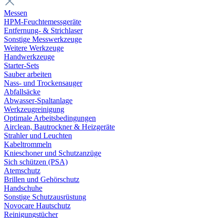
Messen
HPM-Feuchtemessgeräte
Entfernung- & Strichlaser
Sonstige Messwerkzeuge
Weitere Werkzeuge
Handwerkzeuge
Starter-Sets
Sauber arbeiten
Nass- und Trockensauger
Abfallsäcke
Abwasser-Spaltanlage
Werkzeugreinigung
Optimale Arbeitsbedingungen
Airclean, Bautrockner & Heizgeräte
Strahler und Leuchten
Kabeltrommeln
Knieschoner und Schutzanzüge
Sich schützen (PSA)
Atemschutz
Brillen und Gehörschutz
Handschuhe
Sonstige Schutzausrüstung
Novocare Hautschutz
Reinigungstücher