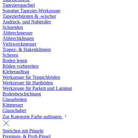
Tapezierspachtel
Sonstige Tapezier-Werkzeuge
Tapezierbürsten & -wischer
Andruck- und Nahtroller
Schneiden
Abbrechmesser
Abbrechklingen
Vielzweckmesser
Trapez- & Hakenklingen
Scheren
Boden legen
Böden vorbereiten
Kleberauftrag
Werkzeuge für Teppichböden
Werkzeuge für Hartböden
Werkzeuge für Parkett und Laminat
Bodenbeschichtung
Glasarbeiten
Kittmesser
Glasschaber
Zur Kategorie Farbe auftragen
Streichen mit Pinseln
Premium- & Profi-Pinsel