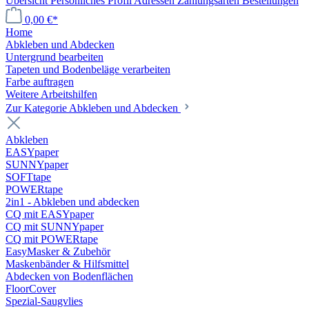
Übersicht
Persönliches Profil
Adressen
Zahlungsarten
Bestellungen
0,00 €*
Home
Abkleben und Abdecken
Untergrund bearbeiten
Tapeten und Bodenbeläge verarbeiten
Farbe auftragen
Weitere Arbeitshilfen
Zur Kategorie Abkleben und Abdecken
Abkleben
EASYpaper
SUNNYpaper
SOFTtape
POWERtape
2in1 - Abkleben und abdecken
CQ mit EASYpaper
CQ mit SUNNYpaper
CQ mit POWERtape
EasyMasker & Zubehör
Maskenbänder & Hilfsmittel
Abdecken von Bodenflächen
FloorCover
Spezial-Saugvlies