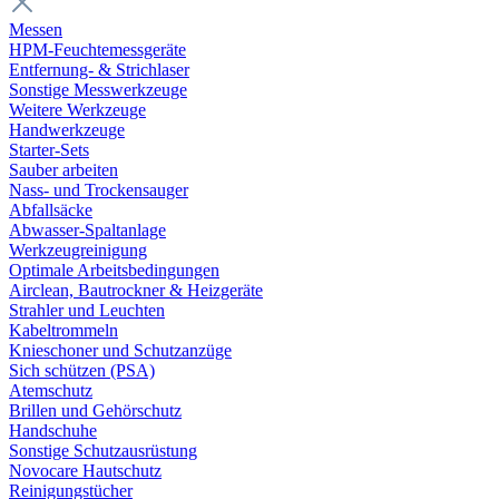
Messen
HPM-Feuchtemessgeräte
Entfernung- & Strichlaser
Sonstige Messwerkzeuge
Weitere Werkzeuge
Handwerkzeuge
Starter-Sets
Sauber arbeiten
Nass- und Trockensauger
Abfallsäcke
Abwasser-Spaltanlage
Werkzeugreinigung
Optimale Arbeitsbedingungen
Airclean, Bautrockner & Heizgeräte
Strahler und Leuchten
Kabeltrommeln
Knieschoner und Schutzanzüge
Sich schützen (PSA)
Atemschutz
Brillen und Gehörschutz
Handschuhe
Sonstige Schutzausrüstung
Novocare Hautschutz
Reinigungstücher