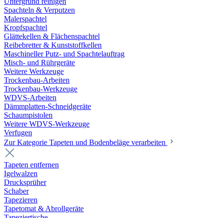
Untergrund reinigen
Spachteln & Verputzen
Malerspachtel
Kropfspachtel
Glättekellen & Flächenspachtel
Reibebretter & Kunststoffkellen
Maschineller Putz- und Spachtelauftrag
Misch- und Rührgeräte
Weitere Werkzeuge
Trockenbau-Arbeiten
Trockenbau-Werkzeuge
WDVS-Arbeiten
Dämmplatten-Schneidgeräte
Schaumpistolen
Weitere WDVS-Werkzeuge
Verfugen
Zur Kategorie Tapeten und Bodenbeläge verarbeiten
Tapeten entfernen
Igelwalzen
Drucksprüher
Schaber
Tapezieren
Tapetomat & Abrollgeräte
Tapeziertische