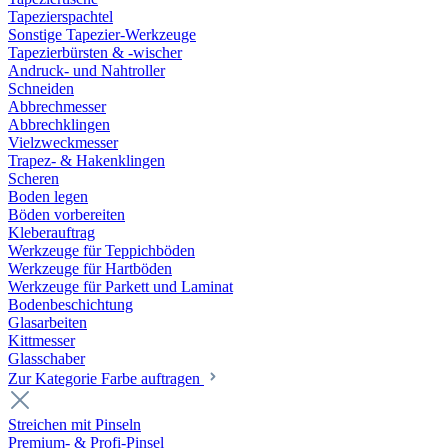
Tapezierspachtel
Sonstige Tapezier-Werkzeuge
Tapezierbürsten & -wischer
Andruck- und Nahtroller
Schneiden
Abbrechmesser
Abbrechklingen
Vielzweckmesser
Trapez- & Hakenklingen
Scheren
Boden legen
Böden vorbereiten
Kleberauftrag
Werkzeuge für Teppichböden
Werkzeuge für Hartböden
Werkzeuge für Parkett und Laminat
Bodenbeschichtung
Glasarbeiten
Kittmesser
Glasschaber
Zur Kategorie Farbe auftragen
Streichen mit Pinseln
Premium- & Profi-Pinsel