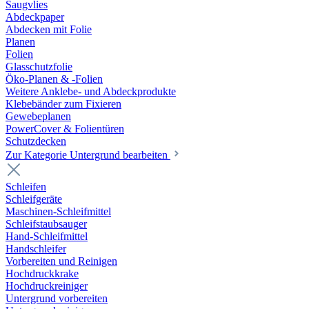
Saugvlies
Abdeckpaper
Abdecken mit Folie
Planen
Folien
Glasschutzfolie
Öko-Planen & -Folien
Weitere Anklebe- und Abdeckprodukte
Klebebänder zum Fixieren
Gewebeplanen
PowerCover & Folientüren
Schutzdecken
Zur Kategorie Untergrund bearbeiten
Schleifen
Schleifgeräte
Maschinen-Schleifmittel
Schleifstaubsauger
Hand-Schleifmittel
Handschleifer
Vorbereiten und Reinigen
Hochdruckkrake
Hochdruckreiniger
Untergrund vorbereiten