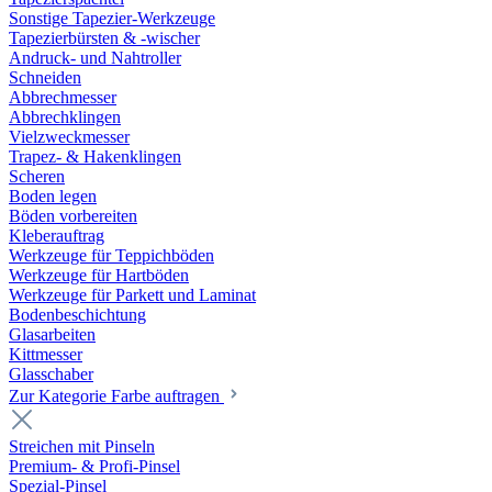
Sonstige Tapezier-Werkzeuge
Tapezierbürsten & -wischer
Andruck- und Nahtroller
Schneiden
Abbrechmesser
Abbrechklingen
Vielzweckmesser
Trapez- & Hakenklingen
Scheren
Boden legen
Böden vorbereiten
Kleberauftrag
Werkzeuge für Teppichböden
Werkzeuge für Hartböden
Werkzeuge für Parkett und Laminat
Bodenbeschichtung
Glasarbeiten
Kittmesser
Glasschaber
Zur Kategorie Farbe auftragen
Streichen mit Pinseln
Premium- & Profi-Pinsel
Spezial-Pinsel