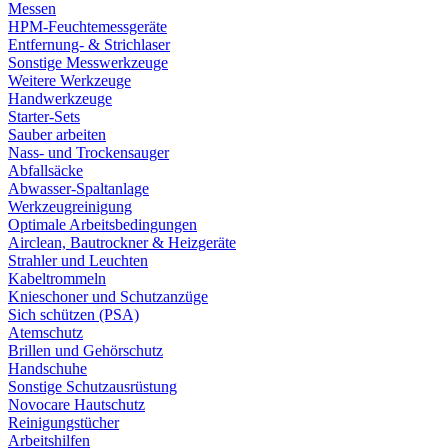
Messen
HPM-Feuchtemessgeräte
Entfernung- & Strichlaser
Sonstige Messwerkzeuge
Weitere Werkzeuge
Handwerkzeuge
Starter-Sets
Sauber arbeiten
Nass- und Trockensauger
Abfallsäcke
Abwasser-Spaltanlage
Werkzeugreinigung
Optimale Arbeitsbedingungen
Airclean, Bautrockner & Heizgeräte
Strahler und Leuchten
Kabeltrommeln
Knieschoner und Schutzanzüge
Sich schützen (PSA)
Atemschutz
Brillen und Gehörschutz
Handschuhe
Sonstige Schutzausrüstung
Novocare Hautschutz
Reinigungstücher
Arbeitshilfen