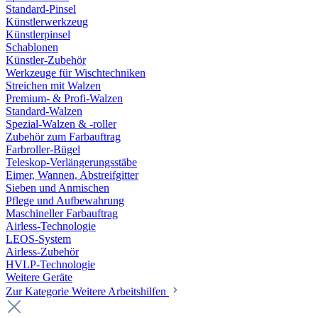
Standard-Pinsel
Künstlerwerkzeug
Künstlerpinsel
Schablonen
Künstler-Zubehör
Werkzeuge für Wischtechniken
Streichen mit Walzen
Premium- & Profi-Walzen
Standard-Walzen
Spezial-Walzen & -roller
Zubehör zum Farbauftrag
Farbroller-Bügel
Teleskop-Verlängerungsstäbe
Eimer, Wannen, Abstreifgitter
Sieben und Anmischen
Pflege und Aufbewahrung
Maschineller Farbauftrag
Airless-Technologie
LEOS-System
Airless-Zubehör
HVLP-Technologie
Weitere Geräte
Zur Kategorie Weitere Arbeitshilfen