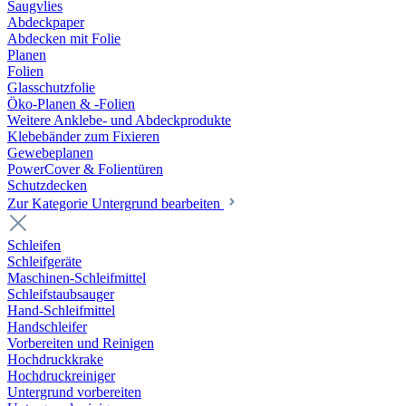
Saugvlies
Abdeckpaper
Abdecken mit Folie
Planen
Folien
Glasschutzfolie
Öko-Planen & -Folien
Weitere Anklebe- und Abdeckprodukte
Klebebänder zum Fixieren
Gewebeplanen
PowerCover & Folientüren
Schutzdecken
Zur Kategorie Untergrund bearbeiten
Schleifen
Schleifgeräte
Maschinen-Schleifmittel
Schleifstaubsauger
Hand-Schleifmittel
Handschleifer
Vorbereiten und Reinigen
Hochdruckkrake
Hochdruckreiniger
Untergrund vorbereiten