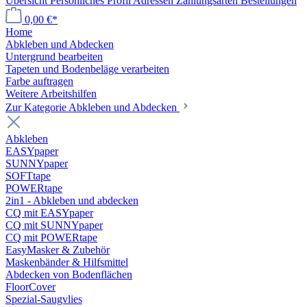
Übersicht
Persönliches Profil
Adressen
Zahlungsarten
Bestellungen
0,00 €*
Home
Abkleben und Abdecken
Untergrund bearbeiten
Tapeten und Bodenbeläge verarbeiten
Farbe auftragen
Weitere Arbeitshilfen
Zur Kategorie Abkleben und Abdecken
Abkleben
EASYpaper
SUNNYpaper
SOFTtape
POWERtape
2in1 - Abkleben und abdecken
CQ mit EASYpaper
CQ mit SUNNYpaper
CQ mit POWERtape
EasyMasker & Zubehör
Maskenbänder & Hilfsmittel
Abdecken von Bodenflächen
FloorCover
Spezial-Saugvlies