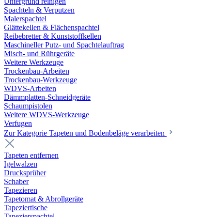
Untergrund reinigen
Spachteln & Verputzen
Malerspachtel
Glättekellen & Flächenspachtel
Reibebretter & Kunststoffkellen
Maschineller Putz- und Spachtelauftrag
Misch- und Rührgeräte
Weitere Werkzeuge
Trockenbau-Arbeiten
Trockenbau-Werkzeuge
WDVS-Arbeiten
Dämmplatten-Schneidgeräte
Schaumpistolen
Weitere WDVS-Werkzeuge
Verfugen
Zur Kategorie Tapeten und Bodenbeläge verarbeiten
Tapeten entfernen
Igelwalzen
Drucksprüher
Schaber
Tapezieren
Tapetomat & Abrollgeräte
Tapeziertische
Tapezierspachtel