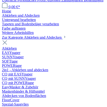
Übersicht
Persönliches Profil
Adressen
Zahlungsarten
Bestellungen
0,00 €*
Home
Abkleben und Abdecken
Untergrund bearbeiten
Tapeten und Bodenbeläge verarbeiten
Farbe auftragen
Weitere Arbeitshilfen
Zur Kategorie Abkleben und Abdecken
Abkleben
EASYpaper
SUNNYpaper
SOFTtape
POWERtape
2in1 - Abkleben und abdecken
CQ mit EASYpaper
CQ mit SUNNYpaper
CQ mit POWERtape
EasyMasker & Zubehör
Maskenbänder & Hilfsmittel
Abdecken von Bodenflächen
FloorCover
Spezial-Saugvlies