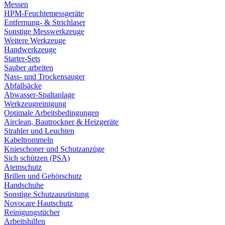
Messen
HPM-Feuchtemessgeräte
Entfernung- & Strichlaser
Sonstige Messwerkzeuge
Weitere Werkzeuge
Handwerkzeuge
Starter-Sets
Sauber arbeiten
Nass- und Trockensauger
Abfallsäcke
Abwasser-Spaltanlage
Werkzeugreinigung
Optimale Arbeitsbedingungen
Airclean, Bautrockner & Heizgeräte
Strahler und Leuchten
Kabeltrommeln
Knieschoner und Schutzanzüge
Sich schützen (PSA)
Atemschutz
Brillen und Gehörschutz
Handschuhe
Sonstige Schutzausrüstung
Novocare Hautschutz
Reinigungstücher
Arbeitshilfen