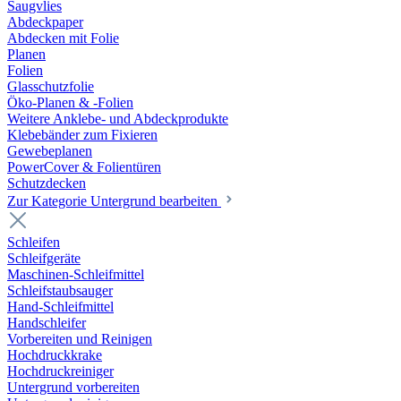
Saugvlies
Abdeckpaper
Abdecken mit Folie
Planen
Folien
Glasschutzfolie
Öko-Planen & -Folien
Weitere Anklebe- und Abdeckprodukte
Klebebänder zum Fixieren
Gewebeplanen
PowerCover & Folientüren
Schutzdecken
Zur Kategorie Untergrund bearbeiten
Schleifen
Schleifgeräte
Maschinen-Schleifmittel
Schleifstaubsauger
Hand-Schleifmittel
Handschleifer
Vorbereiten und Reinigen
Hochdruckkrake
Hochdruckreiniger
Untergrund vorbereiten