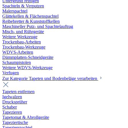
Untergrund reinigen
Spachteln & Verputzen
Malerspachtel
Glättekellen & Flächenspachtel
Reibebretter & Kunststoffkellen
Maschineller Putz- und Spachtelauftrag
Misch- und Rührgeräte
Weitere Werkzeuge
Trockenbau-Arbeiten
Trockenbau-Werkzeuge
WDVS-Arbeiten
Dämmplatten-Schneidgeräte
Schaumpistolen
Weitere WDVS-Werkzeuge
Verfugen
Zur Kategorie Tapeten und Bodenbeläge verarbeiten
Tapeten entfernen
Igelwalzen
Drucksprüher
Schaber
Tapezieren
Tapetomat & Abrollgeräte
Tapeziertische
Tapezierspachtel