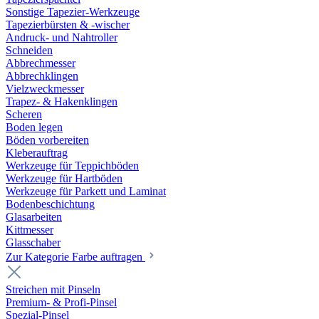
Sonstige Tapezier-Werkzeuge
Tapezierbürsten & -wischer
Andruck- und Nahtroller
Schneiden
Abbrechmesser
Abbrechklingen
Vielzweckmesser
Trapez- & Hakenklingen
Scheren
Boden legen
Böden vorbereiten
Kleberauftrag
Werkzeuge für Teppichböden
Werkzeuge für Hartböden
Werkzeuge für Parkett und Laminat
Bodenbeschichtung
Glasarbeiten
Kittmesser
Glasschaber
Zur Kategorie Farbe auftragen
Streichen mit Pinseln
Premium- & Profi-Pinsel
Spezial-Pinsel