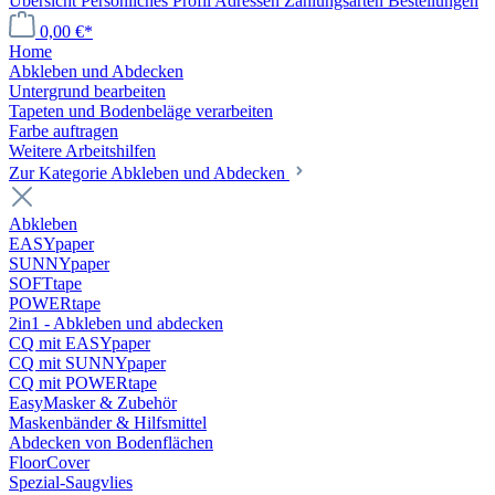
Übersicht
Persönliches Profil
Adressen
Zahlungsarten
Bestellungen
0,00 €*
Home
Abkleben und Abdecken
Untergrund bearbeiten
Tapeten und Bodenbeläge verarbeiten
Farbe auftragen
Weitere Arbeitshilfen
Zur Kategorie Abkleben und Abdecken
Abkleben
EASYpaper
SUNNYpaper
SOFTtape
POWERtape
2in1 - Abkleben und abdecken
CQ mit EASYpaper
CQ mit SUNNYpaper
CQ mit POWERtape
EasyMasker & Zubehör
Maskenbänder & Hilfsmittel
Abdecken von Bodenflächen
FloorCover
Spezial-Saugvlies