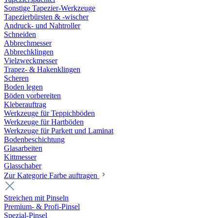
Sonstige Tapezier-Werkzeuge
Tapezierbürsten & -wischer
Andruck- und Nahtroller
Schneiden
Abbrechmesser
Abbrechklingen
Vielzweckmesser
Trapez- & Hakenklingen
Scheren
Boden legen
Böden vorbereiten
Kleberauftrag
Werkzeuge für Teppichböden
Werkzeuge für Hartböden
Werkzeuge für Parkett und Laminat
Bodenbeschichtung
Glasarbeiten
Kittmesser
Glasschaber
Zur Kategorie Farbe auftragen
Streichen mit Pinseln
Premium- & Profi-Pinsel
Spezial-Pinsel