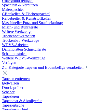
Untergrund reinigen
Spachteln & Verputzen
Malerspachtel
Glättekellen & Flächenspachtel
Reibebretter & Kunststoffkellen
Maschineller Putz- und Spachtelauftrag
Misch- und Rührgeräte
Weitere Werkzeuge
Trockenbau-Arbeiten
Trockenbau-Werkzeuge
WDVS-Arbeiten
Dämmplatten-Schneidgeräte
Schaumpistolen
Weitere WDVS-Werkzeuge
Verfugen
Zur Kategorie Tapeten und Bodenbeläge verarbeiten
Tapeten entfernen
Igelwalzen
Drucksprüher
Schaber
Tapezieren
Tapetomat & Abrollgeräte
Tapeziertische
Tapezierspachtel