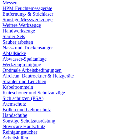
Messen
HPM-Feuchtemessgeräte
Entfernung- & Strichlaser
Sonstige Messwerkzeuge
Weitere Werkzeuge
Handwerkzeuge
Starter-Sets
Sauber arbeiten
Nass- und Trockensauger
Abfallsäcke
Abwasser-Spaltanlage
Werkzeugreinigung
Optimale Arbeitsbedingungen
Airclean, Bautrockner & Heizgeräte
Strahler und Leuchten
Kabeltrommeln
Knieschoner und Schutzanzüge
Sich schützen (PSA)
Atemschutz
Brillen und Gehörschutz
Handschuhe
Sonstige Schutzausrüstung
Novocare Hautschutz
Reinigungstücher
Arbeitshilfen