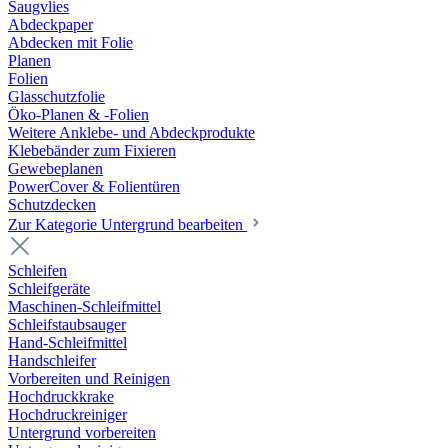
Saugvlies
Abdeckpaper
Abdecken mit Folie
Planen
Folien
Glasschutzfolie
Öko-Planen & -Folien
Weitere Anklebe- und Abdeckprodukte
Klebebänder zum Fixieren
Gewebeplanen
PowerCover & Folientüren
Schutzdecken
Zur Kategorie Untergrund bearbeiten
Schleifen
Schleifgeräte
Maschinen-Schleifmittel
Schleifstaubsauger
Hand-Schleifmittel
Handschleifer
Vorbereiten und Reinigen
Hochdruckkrake
Hochdruckreiniger
Untergrund vorbereiten