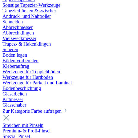
Sonstige Tapezier-Werkzeuge
Tapezierbürsten & -wischer
Andruck- und Nahtroller
Schneiden
Abbrechmesser
Abbrechklingen
Vielzweckmesser
Trapez- & Hakenklingen
Scheren
Boden legen
Böden vorbereiten
Kleberauftrag
Werkzeuge für Teppichböden
Werkzeuge für Hartböden
Werkzeuge für Parkett und Laminat
Bodenbeschichtung
Glasarbeiten
Kittmesser
Glasschaber
Zur Kategorie Farbe auftragen
Streichen mit Pinseln
Premium- & Profi-Pinsel
Spezial-Pinsel