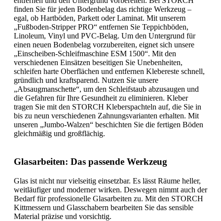
entfernen und den Untergrund vorbereiten. Bei STORCH
finden Sie für jeden Bodenbelag das richtige Werkzeug –
egal, ob Hartböden, Parkett oder Laminat. Mit unserem
„Fußboden-Stripper PRO“ entfernen Sie Teppichböden,
Linoleum, Vinyl und PVC-Belag. Um den Untergrund für
einen neuen Bodenbelag vorzubereiten, eignet sich unsere
„Einscheiben-Schleifmaschine ESM 1500“. Mit den
verschiedenen Einsätzen beseitigen Sie Unebenheiten,
schleifen harte Oberflächen und entfernen Klebereste schnell,
gründlich und kraftsparend. Nutzen Sie unsere
„Absaugmanschette“, um den Schleifstaub abzusaugen und
die Gefahren für Ihre Gesundheit zu eliminieren. Kleber
tragen Sie mit den STORCH Kleberspachteln auf, die Sie in
bis zu neun verschiedenen Zahnungsvarianten erhalten. Mit
unseren „Jumbo-Walzen“ beschichten Sie die fertigen Böden
gleichmäßig und großflächig.
Glasarbeiten: Das passende Werkzeug
Glas ist nicht nur vielseitig einsetzbar. Es lässt Räume heller,
weitläufiger und moderner wirken. Deswegen nimmt auch der
Bedarf für professionelle Glasarbeiten zu. Mit den STORCH
Kittmessern und Glasschabern bearbeiten Sie das sensible
Material präzise und vorsichtig.