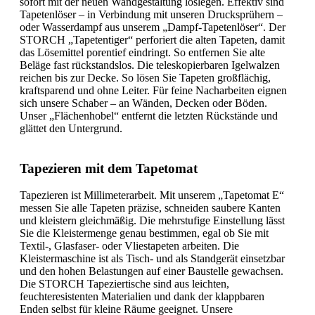
sofort mit der neuen Wandgestaltung loslegen. Effektiv sind
Tapetenlöser – in Verbindung mit unseren Drucksprühern –
oder Wasserdampf aus unserem „Dampf-Tapetenlöser“. Der
STORCH „Tapetentiger“ perforiert die alten Tapeten, damit
das Lösemittel porentief eindringt. So entfernen Sie alte
Beläge fast rückstandslos. Die teleskopierbaren Igelwalzen
reichen bis zur Decke. So lösen Sie Tapeten großflächig,
kraftsparend und ohne Leiter. Für feine Nacharbeiten eignen
sich unsere Schaber – an Wänden, Decken oder Böden.
Unser „Flächenhobel“ entfernt die letzten Rückstände und
glättet den Untergrund.
Tapezieren mit dem Tapetomat
Tapezieren ist Millimeterarbeit. Mit unserem „Tapetomat E“
messen Sie alle Tapeten präzise, schneiden saubere Kanten
und kleistern gleichmäßig. Die mehrstufige Einstellung lässt
Sie die Kleistermenge genau bestimmen, egal ob Sie mit
Textil-, Glasfaser- oder Vliestapeten arbeiten. Die
Kleistermaschine ist als Tisch- und als Standgerät einsetzbar
und den hohen Belastungen auf einer Baustelle gewachsen.
Die STORCH Tapeziertische sind aus leichten,
feuchteresistenten Materialien und dank der klappbaren
Enden selbst für kleine Räume geeignet. Unsere