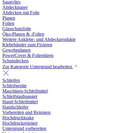
Saugvlies
Abdeckpaper
Abdecken mit Folie
Planen
Folien
Glasschutzfolie
Öko-Planen & -Folien
Weitere Anklebe- und Abdeckprodukte
Klebebänder zum Fixieren
Gewebeplanen
PowerCover & Folientüren
Schutzdecken
Zur Kategorie Untergrund bearbeiten
Schleifen
Schleifgeräte
Maschinen-Schleifmittel
Schleifstaubsauger
Hand-Schleifmittel
Handschleifer
Vorbereiten und Reinigen
Hochdruckkrake
Hochdruckreiniger
Untergrund vorbereiten