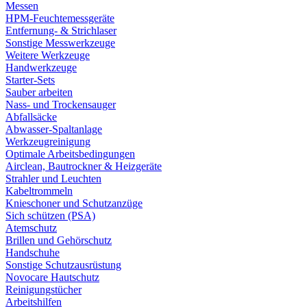
Messen
HPM-Feuchtemessgeräte
Entfernung- & Strichlaser
Sonstige Messwerkzeuge
Weitere Werkzeuge
Handwerkzeuge
Starter-Sets
Sauber arbeiten
Nass- und Trockensauger
Abfallsäcke
Abwasser-Spaltanlage
Werkzeugreinigung
Optimale Arbeitsbedingungen
Airclean, Bautrockner & Heizgeräte
Strahler und Leuchten
Kabeltrommeln
Knieschoner und Schutzanzüge
Sich schützen (PSA)
Atemschutz
Brillen und Gehörschutz
Handschuhe
Sonstige Schutzausrüstung
Novocare Hautschutz
Reinigungstücher
Arbeitshilfen