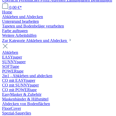
Übersicht
Persönliches Profil
Adressen
Zahlungsarten
Bestellungen
0,00 €*
Home
Abkleben und Abdecken
Untergrund bearbeiten
Tapeten und Bodenbeläge verarbeiten
Farbe auftragen
Weitere Arbeitshilfen
Zur Kategorie Abkleben und Abdecken
Abkleben
EASYpaper
SUNNYpaper
SOFTtape
POWERtape
2in1 - Abkleben und abdecken
CQ mit EASYpaper
CQ mit SUNNYpaper
CQ mit POWERtape
EasyMasker & Zubehör
Maskenbänder & Hilfsmittel
Abdecken von Bodenflächen
FloorCover
Spezial-Saugvlies