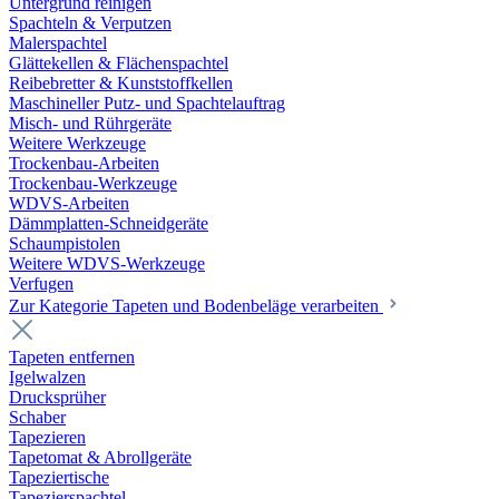
Untergrund reinigen
Spachteln & Verputzen
Malerspachtel
Glättekellen & Flächenspachtel
Reibebretter & Kunststoffkellen
Maschineller Putz- und Spachtelauftrag
Misch- und Rührgeräte
Weitere Werkzeuge
Trockenbau-Arbeiten
Trockenbau-Werkzeuge
WDVS-Arbeiten
Dämmplatten-Schneidgeräte
Schaumpistolen
Weitere WDVS-Werkzeuge
Verfugen
Zur Kategorie Tapeten und Bodenbeläge verarbeiten
Tapeten entfernen
Igelwalzen
Drucksprüher
Schaber
Tapezieren
Tapetomat & Abrollgeräte
Tapeziertische
Tapezierspachtel