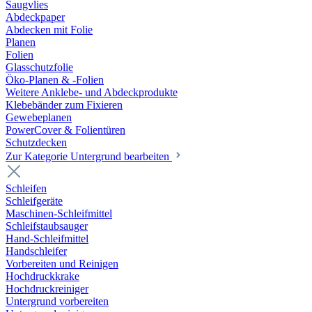
Saugvlies
Abdeckpaper
Abdecken mit Folie
Planen
Folien
Glasschutzfolie
Öko-Planen & -Folien
Weitere Anklebe- und Abdeckprodukte
Klebebänder zum Fixieren
Gewebeplanen
PowerCover & Folientüren
Schutzdecken
Zur Kategorie Untergrund bearbeiten
Schleifen
Schleifgeräte
Maschinen-Schleifmittel
Schleifstaubsauger
Hand-Schleifmittel
Handschleifer
Vorbereiten und Reinigen
Hochdruckkrake
Hochdruckreiniger
Untergrund vorbereiten