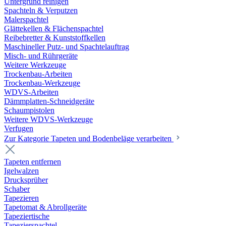
Untergrund reinigen
Spachteln & Verputzen
Malerspachtel
Glättekellen & Flächenspachtel
Reibebretter & Kunststoffkellen
Maschineller Putz- und Spachtelauftrag
Misch- und Rührgeräte
Weitere Werkzeuge
Trockenbau-Arbeiten
Trockenbau-Werkzeuge
WDVS-Arbeiten
Dämmplatten-Schneidgeräte
Schaumpistolen
Weitere WDVS-Werkzeuge
Verfugen
Zur Kategorie Tapeten und Bodenbeläge verarbeiten
Tapeten entfernen
Igelwalzen
Drucksprüher
Schaber
Tapezieren
Tapetomat & Abrollgeräte
Tapeziertische
Tapezierspachtel