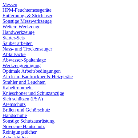
Messen
HPM-Feuchtemessgeräte
Entfernung- & Strichlaser
Sonstige Messwerkzeuge
Weitere Werkzeuge
Handwerkzeuge
Starter-Sets
Sauber arbeiten
Nass- und Trockensauger
Abfallsäcke
Abwasser-Spaltanlage
Werkzeugreinigung
Optimale Arbeitsbedingungen
Airclean, Bautrockner & Heizgeräte
Strahler und Leuchten
Kabeltrommeln
Knieschoner und Schutzanzüge
Sich schützen (PSA)
Atemschutz
Brillen und Gehörschutz
Handschuhe
Sonstige Schutzausrüstung
Novocare Hautschutz
Reinigungstücher
Arbeitshilfen