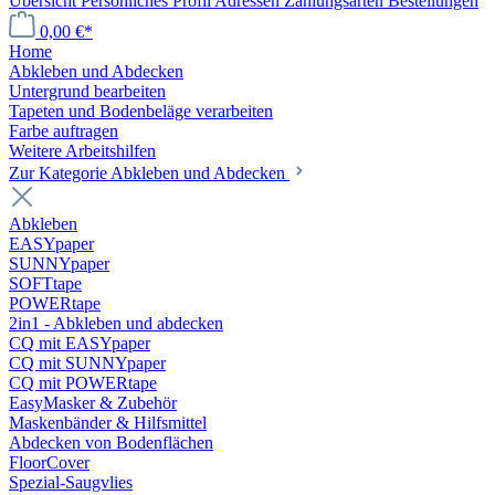
Übersicht
Persönliches Profil
Adressen
Zahlungsarten
Bestellungen
0,00 €*
Home
Abkleben und Abdecken
Untergrund bearbeiten
Tapeten und Bodenbeläge verarbeiten
Farbe auftragen
Weitere Arbeitshilfen
Zur Kategorie Abkleben und Abdecken
Abkleben
EASYpaper
SUNNYpaper
SOFTtape
POWERtape
2in1 - Abkleben und abdecken
CQ mit EASYpaper
CQ mit SUNNYpaper
CQ mit POWERtape
EasyMasker & Zubehör
Maskenbänder & Hilfsmittel
Abdecken von Bodenflächen
FloorCover
Spezial-Saugvlies