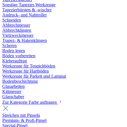
Sonstige Tapezier-Werkzeuge
Tapezierbürsten & -wischer
Andruck- und Nahtroller
Schneiden
Abbrechmesser
Abbrechklingen
Vielzweckmesser
Trapez- & Hakenklingen
Scheren
Boden legen
Böden vorbereiten
Kleberauftrag
Werkzeuge für Teppichböden
Werkzeuge für Hartböden
Werkzeuge für Parkett und Laminat
Bodenbeschichtung
Glasarbeiten
Kittmesser
Glasschaber
Zur Kategorie Farbe auftragen
Streichen mit Pinseln
Premium- & Profi-Pinsel
Spezial-Pinsel