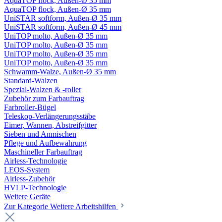
AquaTOP flock, Außen-Ø 35 mm
AquaTOP flock, Außen-Ø 35 mm
UniSTAR softform, Außen-Ø 35 mm
UniSTAR softform, Außen-Ø 45 mm
UniTOP molto, Außen-Ø 35 mm
UniTOP molto, Außen-Ø 35 mm
UniTOP molto, Außen-Ø 35 mm
UniTOP molto, Außen-Ø 35 mm
Schwamm-Walze, Außen-Ø 35 mm
Standard-Walzen
Spezial-Walzen & -roller
Zubehör zum Farbauftrag
Farbroller-Bügel
Teleskop-Verlängerungsstäbe
Eimer, Wannen, Abstreifgitter
Sieben und Anmischen
Pflege und Aufbewahrung
Maschineller Farbauftrag
Airless-Technologie
LEOS-System
Airless-Zubehör
HVLP-Technologie
Weitere Geräte
Zur Kategorie Weitere Arbeitshilfen