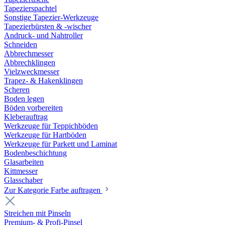
Tapezierspachtel
Sonstige Tapezier-Werkzeuge
Tapezierbürsten & -wischer
Andruck- und Nahtroller
Schneiden
Abbrechmesser
Abbrechklingen
Vielzweckmesser
Trapez- & Hakenklingen
Scheren
Boden legen
Böden vorbereiten
Kleberauftrag
Werkzeuge für Teppichböden
Werkzeuge für Hartböden
Werkzeuge für Parkett und Laminat
Bodenbeschichtung
Glasarbeiten
Kittmesser
Glasschaber
Zur Kategorie Farbe auftragen
Streichen mit Pinseln
Premium- & Profi-Pinsel