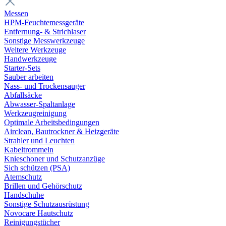
Messen
HPM-Feuchtemessgeräte
Entfernung- & Strichlaser
Sonstige Messwerkzeuge
Weitere Werkzeuge
Handwerkzeuge
Starter-Sets
Sauber arbeiten
Nass- und Trockensauger
Abfallsäcke
Abwasser-Spaltanlage
Werkzeugreinigung
Optimale Arbeitsbedingungen
Airclean, Bautrockner & Heizgeräte
Strahler und Leuchten
Kabeltrommeln
Knieschoner und Schutzanzüge
Sich schützen (PSA)
Atemschutz
Brillen und Gehörschutz
Handschuhe
Sonstige Schutzausrüstung
Novocare Hautschutz
Reinigungstücher