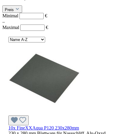
Preis
Minimal
€
–
Maximal
€
10x FineXXAqua P120 230x280mm
230 x 280 mm Blattware für Nassschliff, Alu-Oxyd,