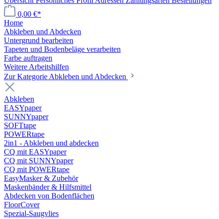
Übersicht
Persönliches Profil
Adressen
Zahlungsarten
Bestellungen
0,00 €*
Home
Abkleben und Abdecken
Untergrund bearbeiten
Tapeten und Bodenbeläge verarbeiten
Farbe auftragen
Weitere Arbeitshilfen
Zur Kategorie Abkleben und Abdecken
Abkleben
EASYpaper
SUNNYpaper
SOFTtape
POWERtape
2in1 - Abkleben und abdecken
CQ mit EASYpaper
CQ mit SUNNYpaper
CQ mit POWERtape
EasyMasker & Zubehör
Maskenbänder & Hilfsmittel
Abdecken von Bodenflächen
FloorCover
Spezial-Saugvlies