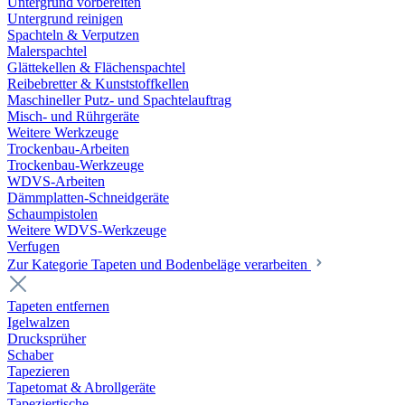
Untergrund vorbereiten
Untergrund reinigen
Spachteln & Verputzen
Malerspachtel
Glättekellen & Flächenspachtel
Reibebretter & Kunststoffkellen
Maschineller Putz- und Spachtelauftrag
Misch- und Rührgeräte
Weitere Werkzeuge
Trockenbau-Arbeiten
Trockenbau-Werkzeuge
WDVS-Arbeiten
Dämmplatten-Schneidgeräte
Schaumpistolen
Weitere WDVS-Werkzeuge
Verfugen
Zur Kategorie Tapeten und Bodenbeläge verarbeiten
Tapeten entfernen
Igelwalzen
Drucksprüher
Schaber
Tapezieren
Tapetomat & Abrollgeräte
Tapeziertische