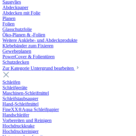
Saugvlies
Abdeckpaper
Abdecken mit Folie
Planen
Folien
Glasschutzfolie
Öko-Planen & -Folien
Weitere Anklebe- und Abdeckprodukte
Klebebänder zum Fixieren
Gewebeplanen
PowerCover & Folientüren
Schutzdecken
Zur Kategorie Untergrund bearbeiten
Schleifen
Schleifgeräte
Maschinen-Schleifmittel
Schleifstaubsauger
Hand-Schleifmittel
FineXX®Aqua Schleifpapier
Handschleifer
Vorbereiten und Reinigen
Hochdruckkrake
Hochdruckreiniger