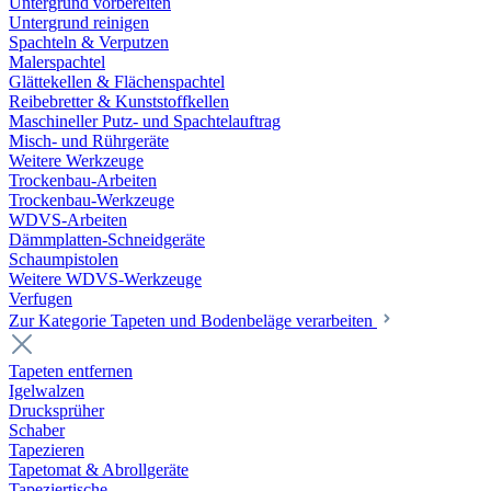
Untergrund vorbereiten
Untergrund reinigen
Spachteln & Verputzen
Malerspachtel
Glättekellen & Flächenspachtel
Reibebretter & Kunststoffkellen
Maschineller Putz- und Spachtelauftrag
Misch- und Rührgeräte
Weitere Werkzeuge
Trockenbau-Arbeiten
Trockenbau-Werkzeuge
WDVS-Arbeiten
Dämmplatten-Schneidgeräte
Schaumpistolen
Weitere WDVS-Werkzeuge
Verfugen
Zur Kategorie Tapeten und Bodenbeläge verarbeiten
Tapeten entfernen
Igelwalzen
Drucksprüher
Schaber
Tapezieren
Tapetomat & Abrollgeräte
Tapeziertische