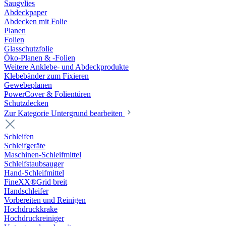
Saugvlies
Abdeckpaper
Abdecken mit Folie
Planen
Folien
Glasschutzfolie
Öko-Planen & -Folien
Weitere Anklebe- und Abdeckprodukte
Klebebänder zum Fixieren
Gewebeplanen
PowerCover & Folientüren
Schutzdecken
Zur Kategorie Untergrund bearbeiten
Schleifen
Schleifgeräte
Maschinen-Schleifmittel
Schleifstaubsauger
Hand-Schleifmittel
FineXX®Grid breit
Handschleifer
Vorbereiten und Reinigen
Hochdruckkrake
Hochdruckreiniger