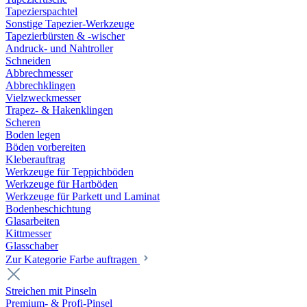
Tapezierspachtel
Sonstige Tapezier-Werkzeuge
Tapezierbürsten & -wischer
Andruck- und Nahtroller
Schneiden
Abbrechmesser
Abbrechklingen
Vielzweckmesser
Trapez- & Hakenklingen
Scheren
Boden legen
Böden vorbereiten
Kleberauftrag
Werkzeuge für Teppichböden
Werkzeuge für Hartböden
Werkzeuge für Parkett und Laminat
Bodenbeschichtung
Glasarbeiten
Kittmesser
Glasschaber
Zur Kategorie Farbe auftragen
Streichen mit Pinseln
Premium- & Profi-Pinsel