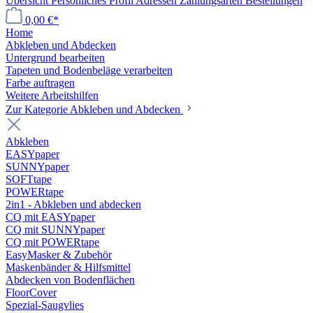
Übersicht
Persönliches Profil
Adressen
Zahlungsarten
Bestellungen
0,00 €*
Home
Abkleben und Abdecken
Untergrund bearbeiten
Tapeten und Bodenbeläge verarbeiten
Farbe auftragen
Weitere Arbeitshilfen
Zur Kategorie Abkleben und Abdecken
Abkleben
EASYpaper
SUNNYpaper
SOFTtape
POWERtape
2in1 - Abkleben und abdecken
CQ mit EASYpaper
CQ mit SUNNYpaper
CQ mit POWERtape
EasyMasker & Zubehör
Maskenbänder & Hilfsmittel
Abdecken von Bodenflächen
FloorCover
Spezial-Saugvlies