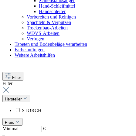
Schleifstaubsauger
Hand-Schleifmittel
Handschleifer
Vorbereiten und Reinigen
Spachteln & Verputzen
Trockenbau-Arbeiten
WDVS-Arbeiten
Verfugen
Tapeten und Bodenbeläge verarbeiten
Farbe auftragen
Weitere Arbeitshilfen
Filter
Filter
Hersteller
STORCH
Preis
Minimal
€
–