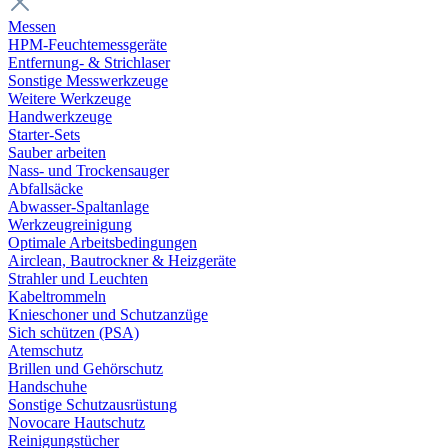
Messen
HPM-Feuchtemessgeräte
Entfernung- & Strichlaser
Sonstige Messwerkzeuge
Weitere Werkzeuge
Handwerkzeuge
Starter-Sets
Sauber arbeiten
Nass- und Trockensauger
Abfallsäcke
Abwasser-Spaltanlage
Werkzeugreinigung
Optimale Arbeitsbedingungen
Airclean, Bautrockner & Heizgeräte
Strahler und Leuchten
Kabeltrommeln
Knieschoner und Schutzanzüge
Sich schützen (PSA)
Atemschutz
Brillen und Gehörschutz
Handschuhe
Sonstige Schutzausrüstung
Novocare Hautschutz
Reinigungstücher